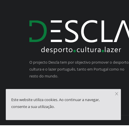
O projecto Descla tem por objectivo promover o desporto,
cultura e o lazer português, tanto em Portugal como no
resto do mundo.
Este website utiliza cookies. Ao continuar a navegar,
consente a sua utilização.
Copyright © 2023 - Descla | Developed by
HJMSoft