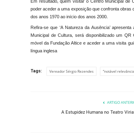
Em resultado, quem visitar o Centro Municipal de Cu
poder aceder a uma exposição que confronta obras de
dos anos 1970 ao início dos anos 2000.
Cultura
Refira-se que ‘A Natureza da Ausência’ apresenta 
Municipal de Cultura, será disponibilizado um QR
móvel da Fundação Altice e aceder a uma visita gu
língua inglesa
Tags:
Vereador Sérgio Rezendes
“notável relevânci
7.ª edição do Festival de Músi
Mafra “Filipe de Sousa”,...
ARTIGO ANTERI
Revista Descla
Mai 30, 2023
2553
A Estupidez Humana no Teatro Viria