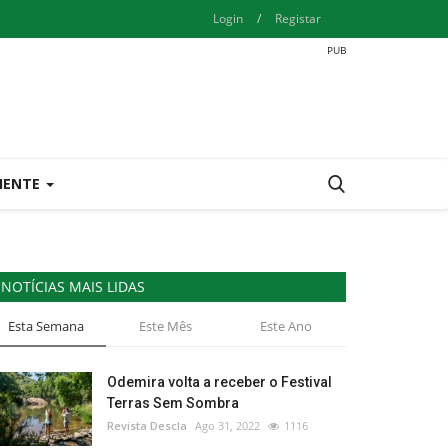
Login
/
Registar
IENTE
NOTÍCIAS MAIS LIDAS
Esta Semana
Este Mês
Este Ano
Odemira volta a receber o Festival
Terras Sem Sombra
Revista Descla
Ago 31, 2022
1116