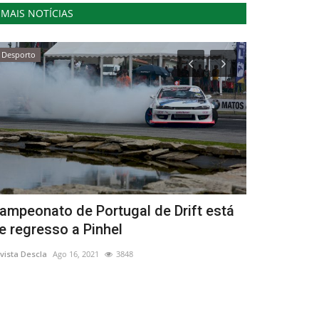
MAIS NOTÍCIAS
Desporto
Lazer
ampeonato de Portugal de Drift está
Francisco S
e regresso a Pinhel
"HOME" já 
vista Descla
Ago 16, 2021
3848
Revista Descla
Ag