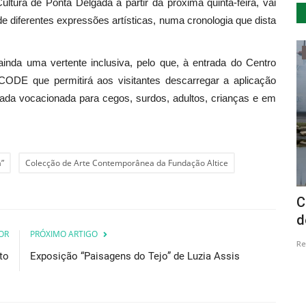
ltura de Ponta Delgada a partir da próxima quinta-feira, vai
 diferentes expressões artísticas, numa cronologia que dista
Cultura
ainda uma vertente inclusiva, pelo que, à entrada do Centro
 CODE que permitirá aos visitantes descarregar a aplicação
iada vocacionada para cegos, surdos, adultos, crianças e em
a”
Colecção de Arte Contemporânea da Fundação Altice
ca de
Lika lança Caixa Mágica do album de
C
estreia "Back to Zero"
d
OR
PRÓXIMO ARTIGO
Revista Descla
Dez 16, 2020
4465
Re
to
Exposição “Paisagens do Tejo” de Luzia Assis