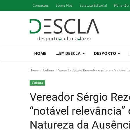
Contactos
Sobre Nós
Estatuto Editorial
Ficha téc
HOME
...BY DESCLA
DESPORTO
Home
Cultura
Vereador Sérgio Rezendes enaltece a “notável re
Cultura
Vereador Sérgio Rez
“notável relevância”
Natureza da Ausênci