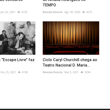
TEMPO
Jan 22, 2021
4150
Revista Descla
Ago 30, 2020
4275
 “Escape Livre” faz
Ciclo Caryl Churchill chega ao
Teatro Nacional D. Maria...
Fev 25, 2021
4196
Revista Descla
Mai 5, 2021
3294