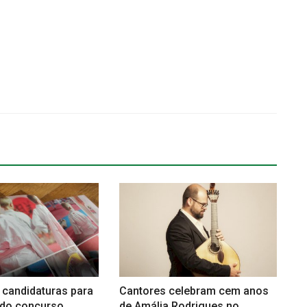
 candidaturas para
Cantores celebram cem anos
 do concurso
de Amália Rodrigues no