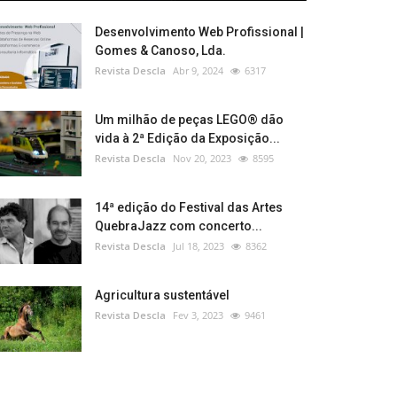
Desenvolvimento Web Profissional |
Gomes & Canoso, Lda.
Revista Descla
Abr 9, 2024
6317
Um milhão de peças LEGO® dão
vida à 2ª Edição da Exposição...
Revista Descla
Nov 20, 2023
8595
14ª edição do Festival das Artes
QuebraJazz com concerto...
Revista Descla
Jul 18, 2023
8362
Agricultura sustentável
Revista Descla
Fev 3, 2023
9461