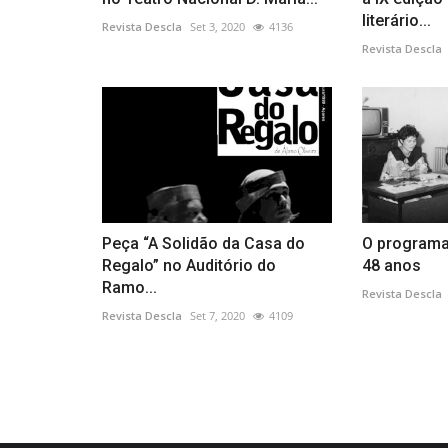
literário...
Revista Descla
Set 3, 2020
4136
Revista Descla
Peça “A Solidão da Casa do
O programa
Regalo” no Auditório do
48 anos
Ramo...
Revista Descla
Revista Descla
Set 7, 2020
4109