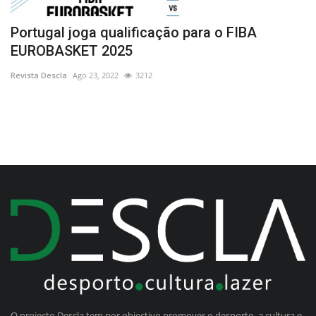
Portugal joga qualificação para o FIBA
“
EUROBASKET 2025
d
Revista Descla
Ago 23, 2022
3212
Re
O projecto Descla tem por objectivo promover o desporto, a cultura e