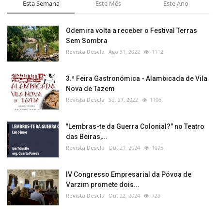
Esta Semana
Este Mês
Este Ano
Odemira volta a receber o Festival Terras
Sem Sombra
Revista Descla
Ago 31, 2022
1112
3.ª Feira Gastronómica - Alambicada de Vila
Nova de Tazem
Revista Descla
Set 27, 2022
1106
"Lembras-te da Guerra Colonial?" no Teatro
das Beiras,...
Revista Descla
Out 21, 2024
1075
IV Congresso Empresarial da Póvoa de
Varzim promete dois...
Revista Descla
Out 22, 2024
729