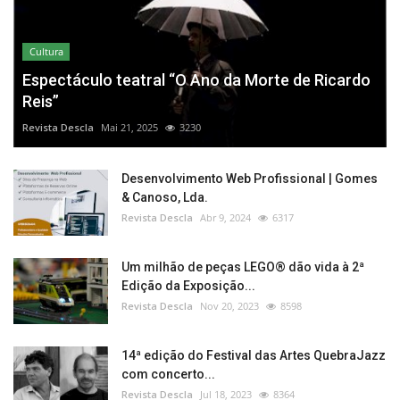
Cultura
Espectáculo teatral “O Ano da Morte de Ricardo
Reis”
Revista Descla
Mai 21, 2025
3230
Desenvolvimento Web Profissional | Gomes
& Canoso, Lda.
Revista Descla
Abr 9, 2024
6317
Um milhão de peças LEGO® dão vida à 2ª
Edição da Exposição...
Revista Descla
Nov 20, 2023
8598
14ª edição do Festival das Artes QuebraJazz
com concerto...
Revista Descla
Jul 18, 2023
8364