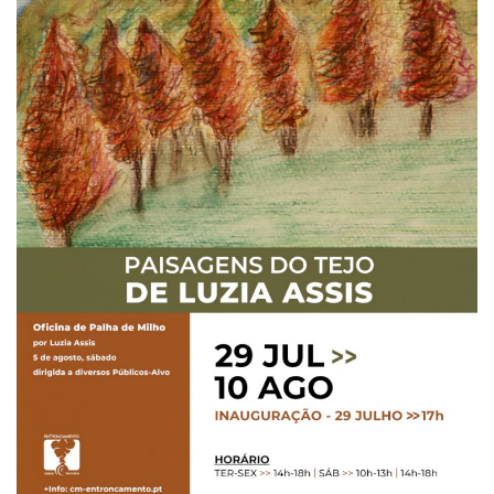
Estatuto Editorial
Saúde
Ficha técnica
Cultura
Lazer
Ambiente