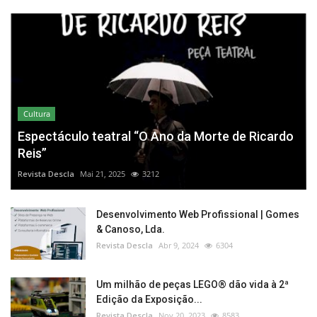
Cultura
Espectáculo teatral “O Ano da Morte de Ricardo
Reis”
Revista Descla
Mai 21, 2025
3212
Desenvolvimento Web Profissional | Gomes
& Canoso, Lda.
Revista Descla
Abr 9, 2024
6304
Um milhão de peças LEGO® dão vida à 2ª
Edição da Exposição...
Revista Descla
Nov 20, 2023
8583