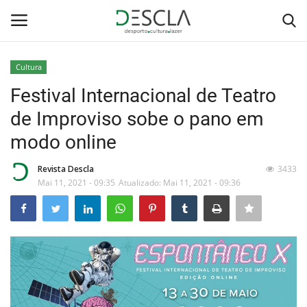
Cultura
Login
Registar
Festival Internacional de Teatro
de Improviso sobe o pano em
Home
modo online
...by Descla
Revista Descla
3433
Mai 11, 2021 - 09:35
Atualizado: Mai 11, 2021 - 09:36
Desporto
Contactos
Sobre Nós
Educação