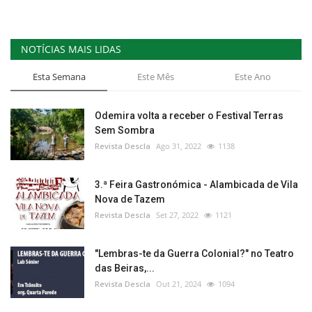
NOTÍCIAS MAIS LIDAS
Esta Semana
Este Mês
Este Ano
Odemira volta a receber o Festival Terras
Sem Sombra
Revista Descla
Ago 31, 2022
1138
3.ª Feira Gastronómica - Alambicada de Vila
Nova de Tazem
Revista Descla
Set 27, 2022
1121
"Lembras-te da Guerra Colonial?" no Teatro
das Beiras,...
Revista Descla
Out 21, 2024
1094