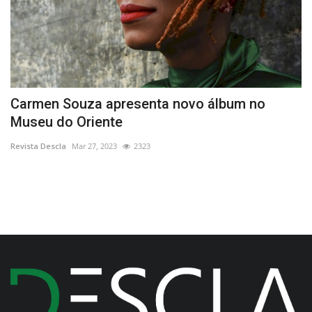
 e
Carmen Souza apresenta novo álbum no
F
Museu do Oriente
Re
Revista Descla
Mar 27, 2023
2323