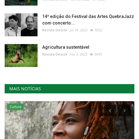
14ª edição do Festival das Artes QuebraJazz
com concerto...
Revista Descla
Jul 18, 2023
8352
Agricultura sustentável
Revista Descla
Fev 3, 2023
9435
MAIS NOTÍCIAS
Cultura