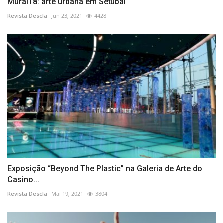
Mural18: arte urbana em Setúbal
Revista Descla
Jun 23, 2021
4428
Exposição “Beyond The Plastic” na Galeria de Arte do
Casino...
Revista Descla
Mai 19, 2021
3804