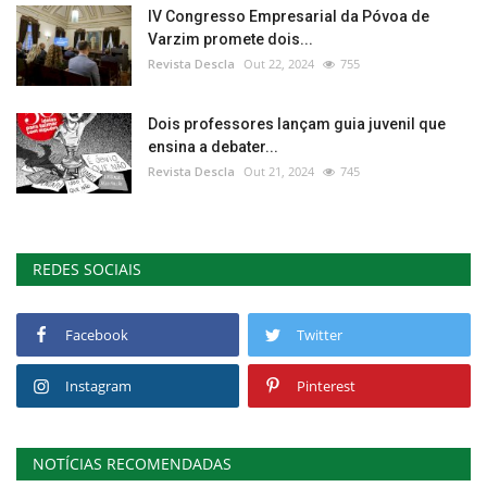
IV Congresso Empresarial da Póvoa de
Varzim promete dois...
Revista Descla
Out 22, 2024
755
Dois professores lançam guia juvenil que
ensina a debater...
Revista Descla
Out 21, 2024
745
REDES SOCIAIS
Facebook
Twitter
Instagram
Pinterest
NOTÍCIAS RECOMENDADAS