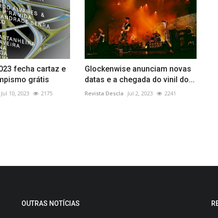
023 fecha cartaz e
Glockenwise anunciam novas
mpismo grátis
datas e a chegada do vinil do...
Jul 10, 2023
2175
Revista Descla
Jul 2, 2023
2241
OUTRAS NOTÍCIAS
R