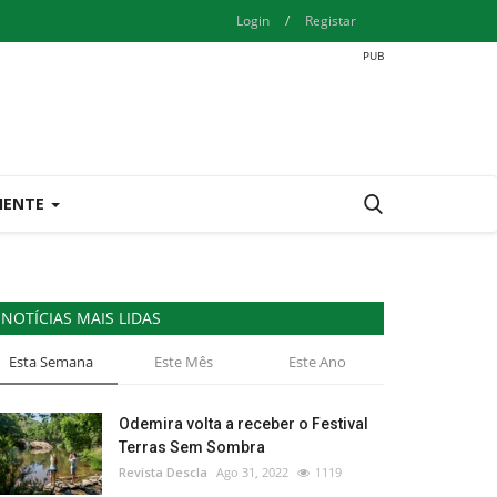
Login
/
Registar
IENTE
NOTÍCIAS MAIS LIDAS
Esta Semana
Este Mês
Este Ano
Odemira volta a receber o Festival
Terras Sem Sombra
Revista Descla
Ago 31, 2022
1119