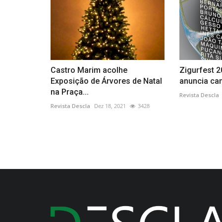
Castro Marim acolhe
Zigurfest 2
Exposição de Árvores de Natal
anuncia ca
na Praça...
Revista Descla
Revista Descla
Dez 18, 2021
3428