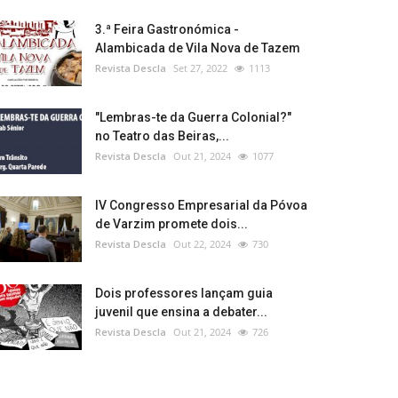
3.ª Feira Gastronómica -
Alambicada de Vila Nova de Tazem
Revista Descla
Set 27, 2022
1113
"Lembras-te da Guerra Colonial?"
no Teatro das Beiras,...
Revista Descla
Out 21, 2024
1077
IV Congresso Empresarial da Póvoa
de Varzim promete dois...
Revista Descla
Out 22, 2024
730
Dois professores lançam guia
juvenil que ensina a debater...
Revista Descla
Out 21, 2024
726