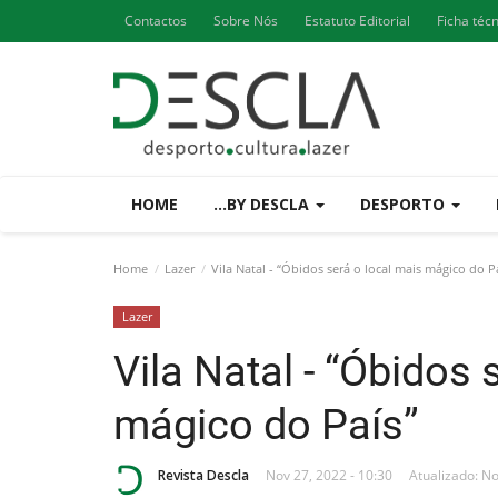
Contactos
Sobre Nós
Estatuto Editorial
Ficha téc
HOME
...BY DESCLA
DESPORTO
Home
Lazer
Vila Natal - “Óbidos será o local mais mágico do P
Lazer
Vila Natal - “Óbidos 
mágico do País”
Revista Descla
Nov 27, 2022 - 10:30
Atualizado: No