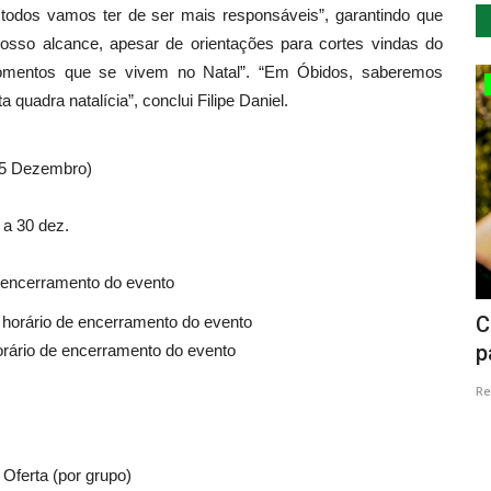
todos vamos ter de ser mais responsáveis”, garantindo que
 nosso alcance, apesar de orientações para cortes vindas do
omentos que se vivem no Natal”. “Em Óbidos, saberemos
Lazer
a quadra natalícia”, conclui Filipe Daniel.
25 Dezembro)
6 a 30 dez.
e encerramento do evento
a de
Lenta é “Praia com Qualidade de Ouro”
C
orário de encerramento do evento
2023
p
ário de encerramento do evento
Revista Descla
Ago 17, 2023
1976
Re
 Oferta (por grupo)