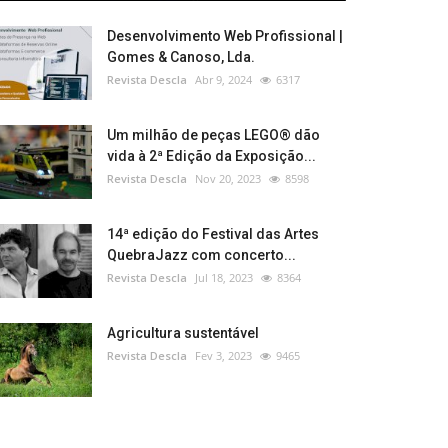
Desenvolvimento Web Profissional |
Gomes & Canoso, Lda.
Revista Descla
Abr 9, 2024
6317
Um milhão de peças LEGO® dão
vida à 2ª Edição da Exposição...
Revista Descla
Nov 20, 2023
8598
14ª edição do Festival das Artes
QuebraJazz com concerto...
Revista Descla
Jul 18, 2023
8364
Agricultura sustentável
Revista Descla
Fev 3, 2023
9465