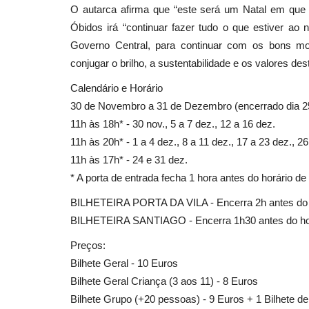
O autarca afirma que “este será um Natal em que 
Óbidos irá “continuar fazer tudo o que estiver ao
Governo Central, para continuar com os bons m
Cultura
conjugar o brilho, a sustentabilidade e os valores dest
Calendário e Horário
30 de Novembro a 31 de Dezembro (encerrado dia 
11h às 18h* - 30 nov., 5 a 7 dez., 12 a 16 dez.
11h às 20h* - 1 a 4 dez., 8 a 11 dez., 17 a 23 dez., 2
11h às 17h* - 24 e 31 dez.
* A porta de entrada fecha 1 hora antes do horário d
4ª edição do Festival de Cinem
BILHETEIRA PORTA DA VILA - Encerra 2h antes do h
Sever do Vouga de 28...
BILHETEIRA SANTIAGO - Encerra 1h30 antes do hor
Preços:
Revista Descla
Mai 25, 2021
3416
Bilhete Geral - 10 Euros
Bilhete Geral Criança (3 aos 11) - 8 Euros
Bilhete Grupo (+20 pessoas) - 9 Euros + 1 Bilhete de