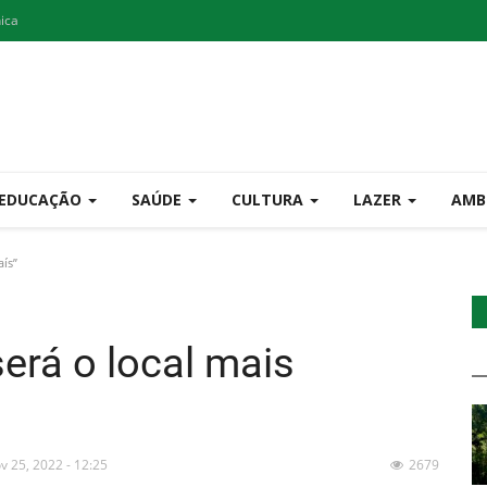
nica
EDUCAÇÃO
SAÚDE
CULTURA
LAZER
AMB
aís”
será o local mais
v 25, 2022 - 12:25
2679