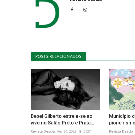
POSTS RELACIONADOS
Bebel Gilberto estreia-se ao
Município d
vivo no Salão Preto e Prata...
pioneirismo 
Revista Descla
Fev 24, 2022
3137
Revista Descla