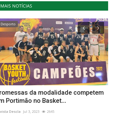
MAIS NOTÍCIAS
Desporto
Desporto
romessas da modalidade competem
Vem aí um
m Portimão no Basket...
ciclismo p
vista Descla
Jul 3, 2023
2645
Revista Descla
Ma