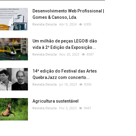
Desenvolvimento Web Profissional |
Gomes & Canoso, Lda.
Revista Descla
Abr 9, 2024
6309
Um milhão de peças LEGO® dão
vida à 2ª Edição da Exposição...
Revista Descla
Nov 20, 2023
8587
14ª edição do Festival das Artes
QuebraJazz com concerto...
Revista Descla
Jul 18, 2023
8356
Agricultura sustentável
Revista Descla
Fev 3, 2023
9447