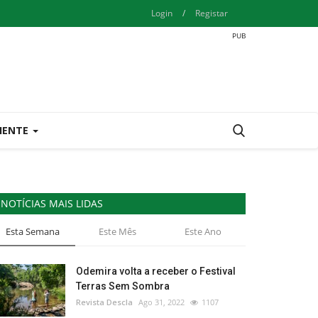
Login
/
Registar
IENTE
NOTÍCIAS MAIS LIDAS
Esta Semana
Este Mês
Este Ano
Odemira volta a receber o Festival
Terras Sem Sombra
Revista Descla
Ago 31, 2022
1107