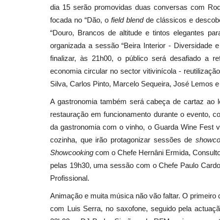
dia 15 serão promovidas duas conversas com Rodo
focada no “Dão, o
field blend
de clássicos e descobe
“Douro, Brancos de altitude e tintos elegantes par
organizada a sessão “Beira Interior - Diversidade
finalizar, às 21h00, o público será desafiado a r
economia circular no sector vitivinícola - reutiliza
Silva, Carlos Pinto, Marcelo Sequeira, José Lemos e
A gastronomia também será cabeça de cartaz ao l
restauração em funcionamento durante o evento, c
da gastronomia com o vinho, o Guarda Wine Fest va
cozinha, que irão protagonizar sessões de
showco
Showcooking
com o Chefe Hernâni Ermida, Consultor
pelas 19h30, uma sessão com o Chefe Paulo Cardos
Profissional.
Animação e muita música não vão faltar. O primeiro 
com Luis Serra, no saxofone, seguido pela actuaçã