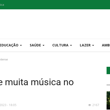
nica
EDUCAÇÃO
SAÚDE
CULTURA
LAZER
AMB
rdense
e muita música no
 2023 - 18:05
2167