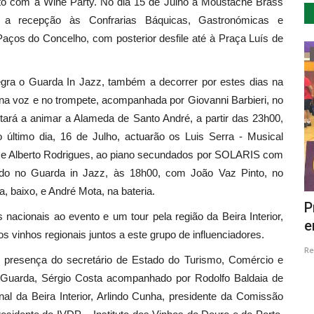
o com a Wine Party. No dia 15 de Julho a Moustache Brass
 a recepção às Confrarias Báquicas, Gastronómicas e
ços do Concelho, com posterior desfile até à Praça Luís de
Cultura
tegra o Guarda In Jazz, também a decorrer por estes dias na
, na voz e no trompete, acompanhada por Giovanni Barbieri, no
oltará a animar a Alameda de Santo André, a partir das 23h00,
timo dia, 16 de Julho, actuarão os Luis Serra - Musical
, e Alberto Rodrigues, ao piano secundados por SOLARIS com
ado no Guarda in Jazz, às 18h00, com João Vaz Pinto, no
a, baixo, e André Mota, na bateria.
e cinco
Bailado 'O Primo Basílio' a 13 de
P
nacionais ao evento e um tour pela região da Beira Interior,
novembro no Cine-Teatro...
e
 vinhos regionais juntos a este grupo de influenciadores.
Revista Descla
Nov 8, 2021
3030
Re
m presença do secretário de Estado do Turismo, Comércio e
Guarda, Sérgio Costa acompanhado por Rodolfo Baldaia de
nal da Beira Interior, Arlindo Cunha, presidente da Comissão