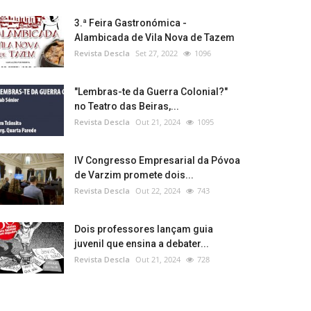
3.ª Feira Gastronómica -
Alambicada de Vila Nova de Tazem
Revista Descla
Set 27, 2022
1096
"Lembras-te da Guerra Colonial?"
no Teatro das Beiras,...
Revista Descla
Out 21, 2024
1095
IV Congresso Empresarial da Póvoa
de Varzim promete dois...
Revista Descla
Out 22, 2024
743
Dois professores lançam guia
juvenil que ensina a debater...
Revista Descla
Out 21, 2024
728