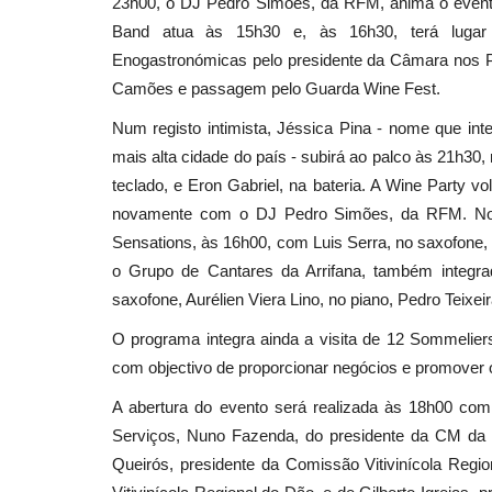
23h00, o DJ Pedro Simões, da RFM, anima o event
Band atua às 15h30 e, às 16h30, terá lugar
Enogastronómicas pelo presidente da Câmara nos Pa
Lazer
Camões e passagem pelo Guarda Wine Fest.
Num registo intimista, Jéssica Pina - nome que in
mais alta cidade do país - subirá ao palco às 21h30
teclado, e Eron Gabriel, na bateria. A Wine Party v
novamente com o DJ Pedro Simões, da RFM. No úl
Sensations, às 16h00, com Luis Serra, no saxofone
o Grupo de Cantares da Arrifana, também integr
saxofone, Aurélien Viera Lino, no piano, Pedro Teixeir
Festas de Castro Verde durant
O programa integra ainda a visita de 12 Sommeliers 
dias
com objectivo de proporcionar negócios e promover os
Revista Descla
Jun 12, 2023
2884
A abertura do evento será realizada às 18h00 co
Serviços, Nuno Fazenda, do presidente da CM da 
Queirós, presidente da Comissão Vitivinícola Regio