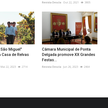
Revista Descla
Out 22, 2021
3805
 São Miguel"
Câmara Municipal de Ponta
a Casa de Relvas
Delgada promove XX Grandes
Festas...
Mai 22, 2023
2714
Revista Descla
Jun 26, 2023
2464