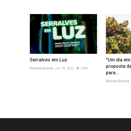
Serralves em Luz
"Um dia em
proposta d
Revista Descla
Jun 18, 2022
2989
para...
Revista Descla