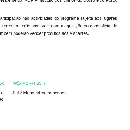
presidente do IVDP – Instituto dos Vinhos do Douro e do Porto,
articipação nas actividades do programa sujeita aos lugares
sitores só serão possíveis com a aquisição do copo oficial de
ambém poderão vender produtos aos visitantes.
OR
PRÓXIMO ARTIGO
 o
Rui Zink na primeira pessoa
ão