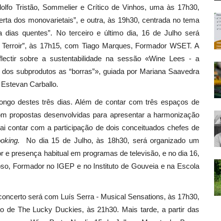
lfo Tristão, Sommelier e Crítico de Vinhos, uma às 17h30,
rta dos monovarietais”, e outra, às 19h30, centrada no tema
a dias quentes”. No terceiro e último dia, 16 de Julho será
 e Terroir”, às 17h15, com Tiago Marques, Formador WSET. A
eflectir sobre a sustentabilidade na sessão «Wine Lees - a
ção dos subprodutos as “borras”», guiada por Mariana Saavedra
 Estevan Carballo.
ongo destes três dias. Além de contar com três espaços de
om propostas desenvolvidas para apresentar a harmonização
i contar com a participação de dois conceituados chefes de
oking.
No dia 15 de Julho, às 18h30, será organizado um
 e presença habitual em programas de televisão, e no dia 16,
o, Formador no IGEP e no Instituto de Gouveia e na Escola
concerto será com Luís Serra - Musical Sensations, às 17h30,
o de The Lucky Duckies, às 21h30. Mais tarde, a partir das