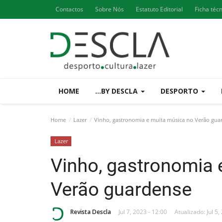
Contactos
Sobre Nós
Estatuto Editorial
Ficha téc
HOME
...BY DESCLA
DESPORTO
Home
Lazer
Vinho, gastronomia e muita música no Verão gua
Lazer
Vinho, gastronomia 
Verão guardense
Revista Descla
Jul 7, 2023 - 12:00
Atualizado: Jul 5,