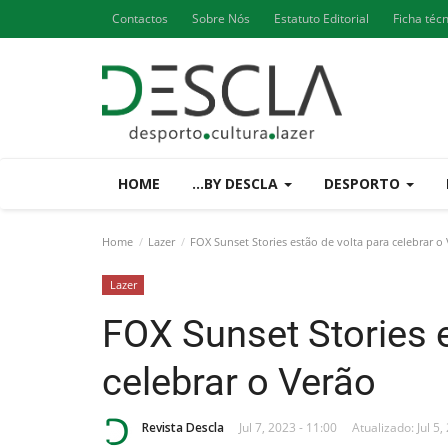
Contactos
Sobre Nós
Estatuto Editorial
Ficha téc
HOME
...BY DESCLA
DESPORTO
Home
Lazer
FOX Sunset Stories estão de volta para celebrar o
Lazer
FOX Sunset Stories e
celebrar o Verão
Revista Descla
Jul 7, 2023 - 11:00
Atualizado: Jul 5,