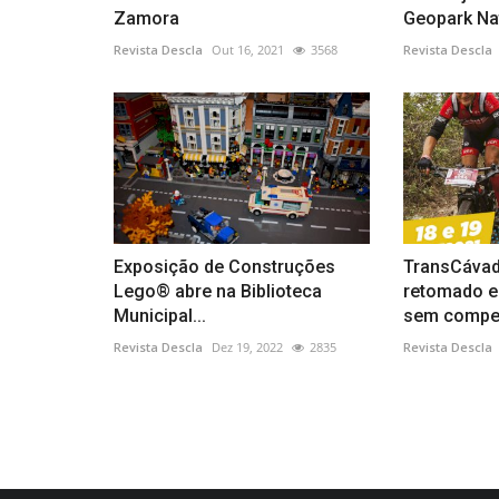
Zamora
Geopark Na
Revista Descla
Out 16, 2021
3568
Revista Descla
Exposição de Construções
TransCávad
Lego® abre na Biblioteca
retomado e
Municipal...
sem compe
Revista Descla
Dez 19, 2022
2835
Revista Descla