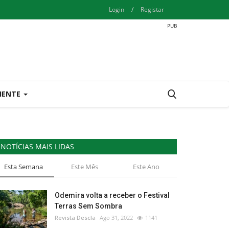
Login
/
Registar
IENTE
NOTÍCIAS MAIS LIDAS
Esta Semana
Este Mês
Este Ano
Odemira volta a receber o Festival
Terras Sem Sombra
Revista Descla
Ago 31, 2022
1141