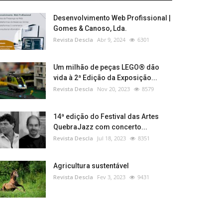
Desenvolvimento Web Profissional |
Gomes & Canoso, Lda.
Revista Descla
Abr 9, 2024
6301
Um milhão de peças LEGO® dão
vida à 2ª Edição da Exposição...
Revista Descla
Nov 20, 2023
8579
14ª edição do Festival das Artes
QuebraJazz com concerto...
Revista Descla
Jul 18, 2023
8351
Agricultura sustentável
Revista Descla
Fev 3, 2023
9431