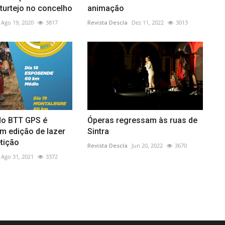
turtejo no concelho
animação
Ago 19, 2020
3817
Revista Descla
Dez 11, 2022
3013
o BTT GPS é
Óperas regressam às ruas de
m edição de lazer
Sintra
tição
Revista Descla
Jun 20, 2022
3670
Ago 31, 2021
3372