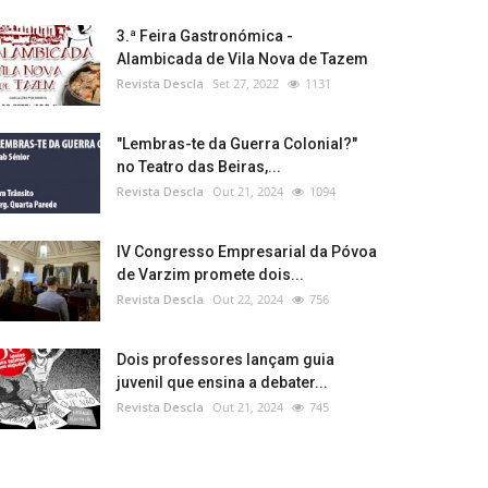
3.ª Feira Gastronómica -
Alambicada de Vila Nova de Tazem
Revista Descla
Set 27, 2022
1131
"Lembras-te da Guerra Colonial?"
no Teatro das Beiras,...
Revista Descla
Out 21, 2024
1094
IV Congresso Empresarial da Póvoa
de Varzim promete dois...
Revista Descla
Out 22, 2024
756
Dois professores lançam guia
juvenil que ensina a debater...
Revista Descla
Out 21, 2024
745