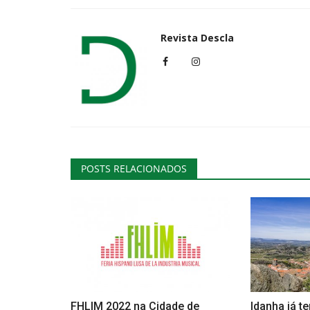
Revista Descla
Cultura
POSTS RELACIONADOS
O MIL começa com um espectá
original que junta as produtoras
Revista Descla
Set 27, 2022
2635
FHLIM 2022 na Cidade de
Idanha já t