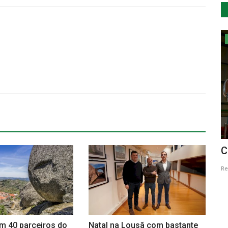
Lazer
culo
Mostra de presépios em Lamego
C
...
Revista Descla
Dez 3, 2021
3584
Re
em 40 parceiros do
Natal na Lousã com bastante