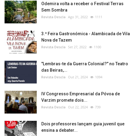
Odemira volta a receber o Festival Terras
Sem Sombra
Revista Descla
Ago 31, 2022
1111
3.ª Feira Gastronómica - Alambicada de Vila
Nova de Tazem
Revista Descla
Set 27, 2022
1100
"Lembras-te da Guerra Colonial?" no Teatro
das Beiras,...
Revista Descla
Out 21, 2024
1094
IV Congresso Empresarial da Póvoa de
Varzim promete dois...
Revista Descla
Out 22, 2024
739
Dois professores lançam guia juvenil que
ensina a debater...