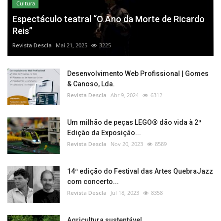
Cultura
Espectáculo teatral “O Ano da Morte de Ricardo
Reis”
Revista Descla
Mai 21, 2025
3225
Desenvolvimento Web Profissional | Gomes
& Canoso, Lda.
Revista Descla
Abr 9, 2024
6312
Um milhão de peças LEGO® dão vida à 2ª
Edição da Exposição...
Revista Descla
Nov 20, 2023
8589
14ª edição do Festival das Artes QuebraJazz
com concerto...
Revista Descla
Jul 18, 2023
8358
Agricultura sustentável