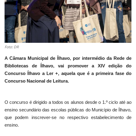
Estatuto Editorial
Saúde
Ficha técnica
Foto: DR
Cultura
A Câmara Municipal de Ílhavo, por intermédio da Rede de
Bibliotecas de Ílhavo, vai promover a XIV edição do
Lazer
Concurso Ílhavo a Ler +, aquela que é a primeira fase do
Concurso Nacional de Leitura.
Ambiente
O concurso é dirigido a todos os alunos desde o 1.º ciclo até ao
ensino secundário das escolas públicas do Município de Ílhavo,
que podem inscrever-se no respectivo estabelecimento de
ensino.