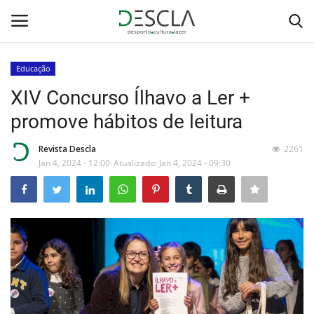
Educação
Login
Registar
XIV Concurso Ílhavo a Ler +
promove hábitos de leitura
Home
Revista Descla
2261
...by Descla
Jan 4, 2024 - 12:00
Atualizado: Jan 4, 2024 - 09:30
Desporto
Contactos
Sobre Nós
Educação