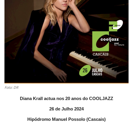
Estatuto Editorial
Saúde
Ficha técnica
Cultura
Lazer
Ambiente
Foto: DR
Diana Krall actua nos 20 anos do COOLJAZZ
26 de Julho 2024
Hipódromo Manuel Possolo (Cascais)