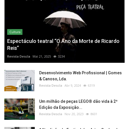
Cultura
Espectáculo teatral “O Ano da Morte de Ricardo
Reis”
Revista Descla
Mai 21, 2025
3234
Desenvolvimento Web Profissional | Gomes
& Canoso, Lda.
Revista Descla
Abr 9, 2024
6319
Um milhão de peças LEGO® dão vida à 2ª
Edição da Exposição...
Revista Descla
Nov 20, 2023
8601