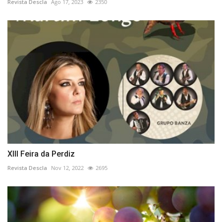
Revista Descla
Ago 17, 2023
2350
XIII Feira da Perdiz
Revista Descla
Nov 12, 2022
2695