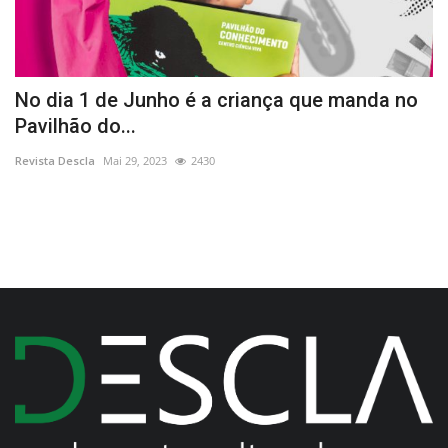
a
No dia 1 de Junho é a criança que manda no
E
Pavilhão do...
Re
Revista Descla
Mai 29, 2023
2430