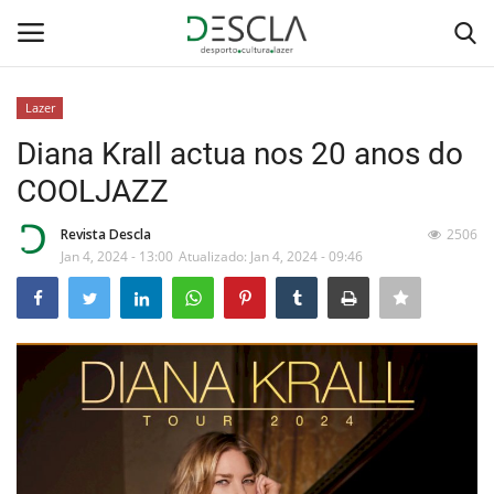
Lazer
Login
Registar
Diana Krall actua nos 20 anos do
COOLJAZZ
Home
Revista Descla
2506
...by Descla
Jan 4, 2024 - 13:00
Atualizado: Jan 4, 2024 - 09:46
Desporto
Contactos
Sobre Nós
Educação