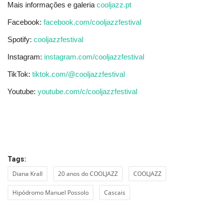
Mais informações e galeria
cooljazz.pt
Facebook:
facebook.com/cooljazzfestival
Spotify:
cooljazzfestival
Instagram:
instagram.com/cooljazzfestival
TikTok:
tiktok.com/@cooljazzfestival
Youtube:
youtube.com/c/cooljazzfestival
Tags:
Diana Krall
20 anos do COOLJAZZ
COOLJAZZ
Hipódromo Manuel Possolo
Cascais