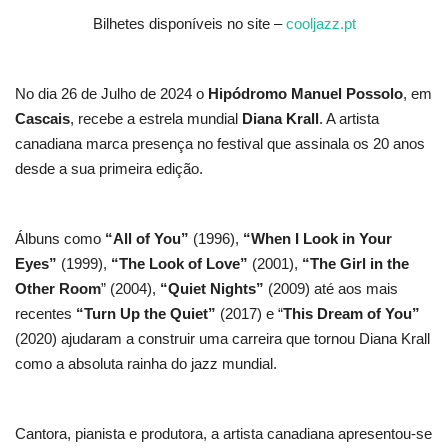
Bilhetes disponíveis no site –
cooljazz.pt
No dia 26 de Julho de 2024 o
Hipódromo Manuel Possolo
, em
Cascais
, recebe a estrela mundial
Diana Krall
. A artista
canadiana marca presença no festival que assinala os 20 anos
desde a sua primeira edição.
Álbuns como
“All of You”
(1996),
“When I Look in Your
Eyes”
(1999),
“The Look of Love”
(2001),
“The Girl in the
Other Room
” (2004),
“Quiet Nights”
(2009) até aos mais
recentes
“Turn Up the Quiet”
(2017) e “
This Dream of You”
(2020) ajudaram a construir uma carreira que tornou Diana Krall
como a absoluta rainha do jazz mundial.
Cantora, pianista e produtora, a artista canadiana apresentou-se