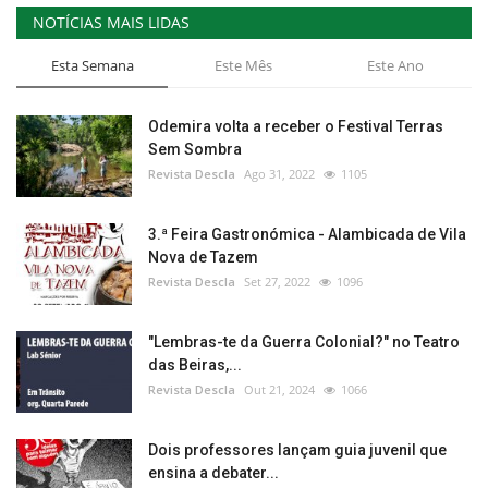
NOTÍCIAS MAIS LIDAS
Esta Semana
Este Mês
Este Ano
Odemira volta a receber o Festival Terras
Sem Sombra
Revista Descla
Ago 31, 2022
1105
3.ª Feira Gastronómica - Alambicada de Vila
Nova de Tazem
Revista Descla
Set 27, 2022
1096
"Lembras-te da Guerra Colonial?" no Teatro
das Beiras,...
Revista Descla
Out 21, 2024
1066
Dois professores lançam guia juvenil que
ensina a debater...