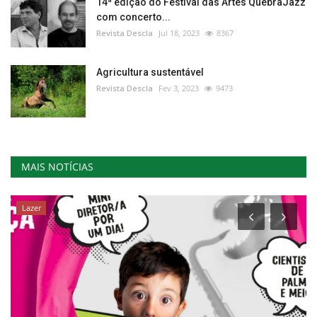
14ª edição do Festival das Artes QuebraJazz
com concerto...
Revista Descla
Jul 18, 2023
8367
Agricultura sustentável
Revista Descla
Fev 3, 2023
9473
MAIS NOTÍCIAS
Lazer