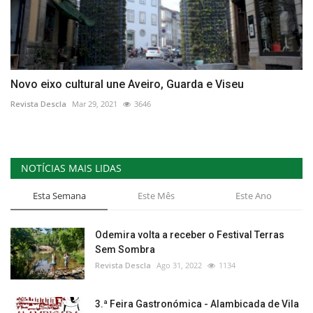
Novo eixo cultural une Aveiro, Guarda e Viseu
Revista Descla
Mar 29, 2021
3646
NOTÍCIAS MAIS LIDAS
Esta Semana
Este Mês
Este Ano
Odemira volta a receber o Festival Terras
Sem Sombra
Revista Descla
Ago 31, 2022
1134
3.ª Feira Gastronómica - Alambicada de Vila