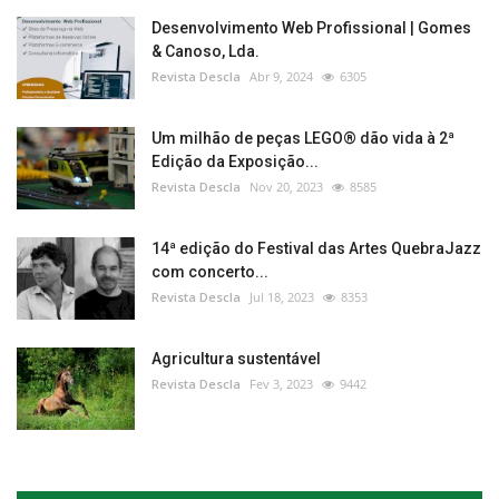
Desenvolvimento Web Profissional | Gomes
& Canoso, Lda.
Revista Descla
Abr 9, 2024
6305
Um milhão de peças LEGO® dão vida à 2ª
Edição da Exposição...
Revista Descla
Nov 20, 2023
8585
14ª edição do Festival das Artes QuebraJazz
com concerto...
Revista Descla
Jul 18, 2023
8353
Agricultura sustentável
Revista Descla
Fev 3, 2023
9442