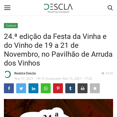
Cultura
Login
Registar
24.ª edição da Festa da Vinha e
do Vinho de 19 a 21 de
Home
Novembro, no Pavilhão de Arruda
...by Descla
dos Vinhos
Desporto
Revista Descla
4126
Nov 17, 2021 - 19:19
Atualizado: Nov 15, 2021 - 17:26
Contactos
Sobre Nós
Educação