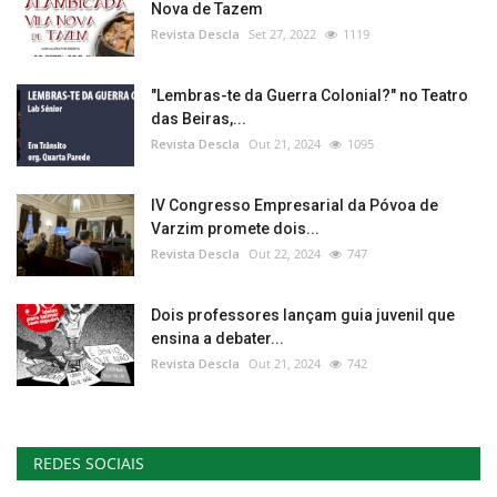
Nova de Tazem
Revista Descla
Set 27, 2022
1119
"Lembras-te da Guerra Colonial?" no Teatro
das Beiras,...
Revista Descla
Out 21, 2024
1095
IV Congresso Empresarial da Póvoa de
Varzim promete dois...
Revista Descla
Out 22, 2024
747
Dois professores lançam guia juvenil que
ensina a debater...
Revista Descla
Out 21, 2024
742
REDES SOCIAIS