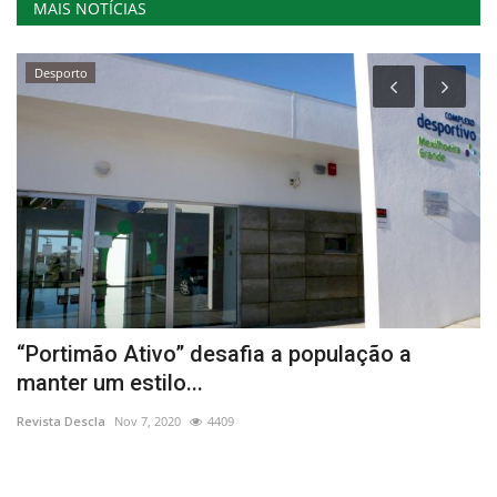
MAIS NOTÍCIAS
Desporto
“Portimão Ativo” desafia a população a
S
manter um estilo...
d
Revista Descla
Nov 7, 2020
4409
Re