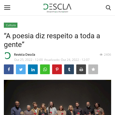
Cultura
Login
Registar
“A poesia diz respeito a toda a
gente”
Home
Revista Descla
2406
...by Descla
Out 25, 2022 - 12:00
Atualizado: Out 24, 2022 - 12:07
Desporto
Contactos
Sobre Nós
Educação