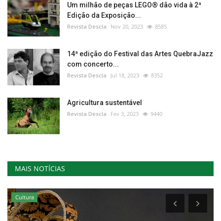
Um milhão de peças LEGO® dão vida à 2ª
Edição da Exposição...
Revista Descla
Nov 20, 2023
8585
14ª edição do Festival das Artes QuebraJazz
com concerto...
Revista Descla
Jul 18, 2023
8352
Agricultura sustentável
Revista Descla
Fev 3, 2023
9440
MAIS NOTÍCIAS
Cultura