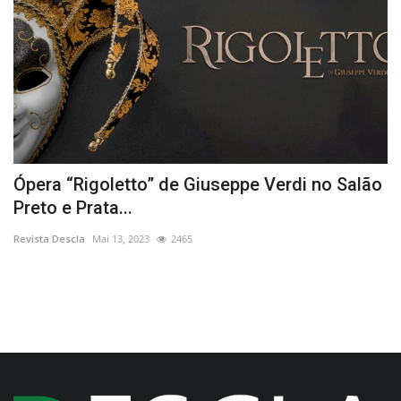
Ópera “Rigoletto” de Giuseppe Verdi no Salão
“
Preto e Prata...
L
Revista Descla
Mai 13, 2023
2465
Re