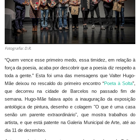
Estatuto Editorial
Saúde
Ficha técnica
Fotografia: D.R.
Cultura
“Quem vence esse primeiro medo, essa timidez, em relação à
força da poesia, acaba por descobrir que a poesia diz respeito a
Lazer
toda a gente.” Esta foi uma das mensagens que Valter Hugo-
Mãe deixou no rescaldo do primeiro encontro “
Poeta à Solta
”,
Ambiente
que decorreu na cidade de Barcelos no passado fim de
semana. Hugo-Mãe falava após a inauguração da exposição
antológica de pintura, desenho e colagem "O que é uma casa
senão um parente extraordinário", que mostra trabalhos do
artista, e que está patente na Galeria Municipal de Arte, até ao
dia 11 de dezembro.