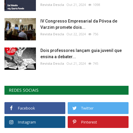
Revista Descla
Out 21, 2024
1098
IV Congresso Empresarial da Póvoa de
Varzim promete dois...
Revista Descla
Out 22, 2024
756
Dois professores lançam guia juvenil que
ensina a debater...
Revista Descla
Out 21, 2024
745
REDES SOCIAIS
Facebook
Twitter
Instagram
Pinterest