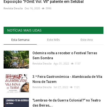
Exposição “FOmE Vol. VII” patente em Setúbal
Revista Descla
Dez 16, 2020
3996
NOTÍCIAS MAIS LIDAS
Esta Semana
Este Mês
Este Ano
Odemira volta a receber o Festival Terras
Sem Sombra
Revista Descla
Ago 31, 2022
1137
3.ª Feira Gastronómica - Alambicada de Vila
Nova de Tazem
Revista Descla
Set 27, 2022
1121
"Lembras-te da Guerra Colonial?" no Teatro
das Beiras,...