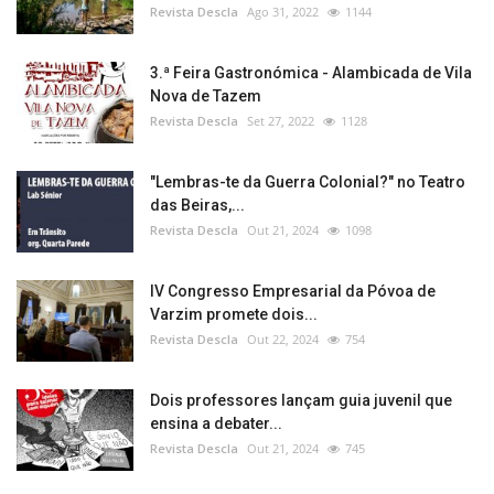
Revista Descla
Ago 31, 2022
1144
3.ª Feira Gastronómica - Alambicada de Vila
Nova de Tazem
Revista Descla
Set 27, 2022
1128
"Lembras-te da Guerra Colonial?" no Teatro
das Beiras,...
Revista Descla
Out 21, 2024
1098
IV Congresso Empresarial da Póvoa de
Varzim promete dois...
Revista Descla
Out 22, 2024
754
Dois professores lançam guia juvenil que
ensina a debater...
Revista Descla
Out 21, 2024
745