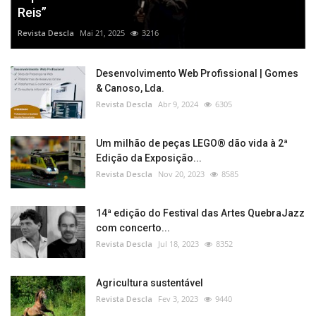
Reis”
Revista Descla
Mai 21, 2025
3216
Desenvolvimento Web Profissional | Gomes
& Canoso, Lda.
Revista Descla
Abr 9, 2024
6305
Um milhão de peças LEGO® dão vida à 2ª
Edição da Exposição...
Revista Descla
Nov 20, 2023
8585
14ª edição do Festival das Artes QuebraJazz
com concerto...
Revista Descla
Jul 18, 2023
8352
Agricultura sustentável
Revista Descla
Fev 3, 2023
9440