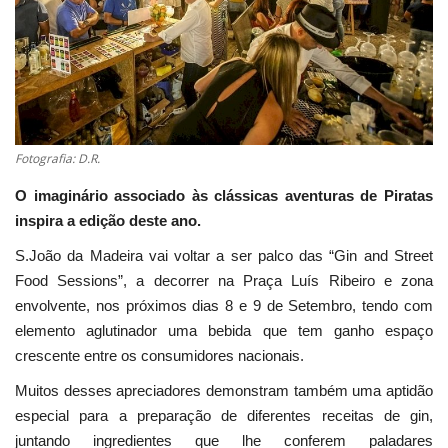
Estatuto Editorial
Saúde
Ficha técnica
Fotografia: D.R.
Cultura
O imaginário associado às clássicas aventuras de Piratas
inspira a edição deste ano.
Lazer
S.João da Madeira vai voltar a ser palco das “Gin and Street
Food Sessions”, a decorrer na Praça Luís Ribeiro e zona
Ambiente
envolvente, nos próximos dias 8 e 9 de Setembro, tendo com
elemento aglutinador uma bebida que tem ganho espaço
crescente entre os consumidores nacionais.
Muitos desses apreciadores demonstram também uma aptidão
especial para a preparação de diferentes receitas de gin,
juntando ingredientes que lhe conferem paladares