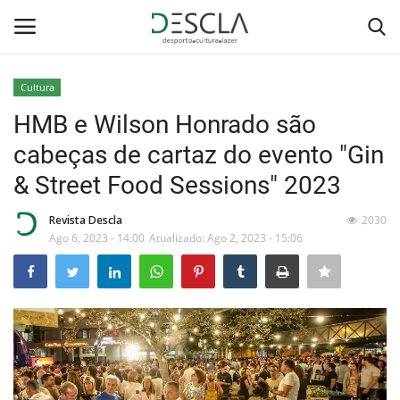
Cultura
Login
Registar
HMB e Wilson Honrado são
cabeças de cartaz do evento "Gin
Home
& Street Food Sessions" 2023
...by Descla
Revista Descla
2030
Ago 6, 2023 - 14:00
Atualizado: Ago 2, 2023 - 15:06
Desporto
Contactos
Sobre Nós
Educação