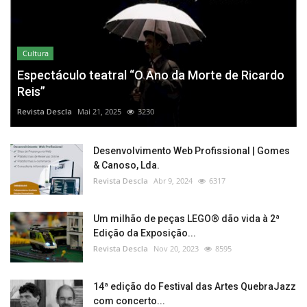
Cultura
Espectáculo teatral “O Ano da Morte de Ricardo
Reis”
Revista Descla
Mai 21, 2025
3230
Desenvolvimento Web Profissional | Gomes
& Canoso, Lda.
Revista Descla
Abr 9, 2024
6317
Um milhão de peças LEGO® dão vida à 2ª
Edição da Exposição...
Revista Descla
Nov 20, 2023
8595
14ª edição do Festival das Artes QuebraJazz
com concerto...