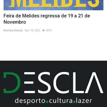
Feira de Melides regressa de 19 a 21 de
P
Novembro
r
Revista Descla
Nov 18, 2021
4374
Re