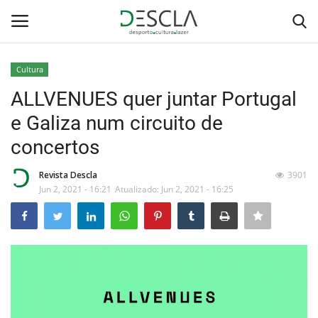
Cultura
Login
Registar
ALLVENUES quer juntar Portugal
e Galiza num circuito de
Home
concertos
...by Descla
Revista Descla
3901
Jun 2, 2021 - 16:21
Atualizado: Jun 2, 2021 - 16:25
Desporto
Contactos
Sobre Nós
Educação