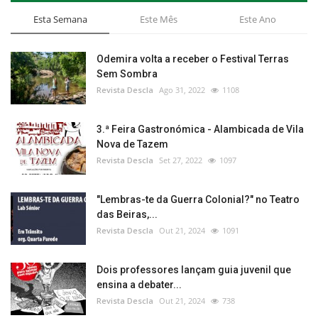
Esta Semana
Este Mês
Este Ano
Odemira volta a receber o Festival Terras
Sem Sombra
Revista Descla
Ago 31, 2022
1108
3.ª Feira Gastronómica - Alambicada de Vila
Nova de Tazem
Revista Descla
Set 27, 2022
1097
"Lembras-te da Guerra Colonial?" no Teatro
das Beiras,...
Revista Descla
Out 21, 2024
1091
Dois professores lançam guia juvenil que
ensina a debater...
Revista Descla
Out 21, 2024
738