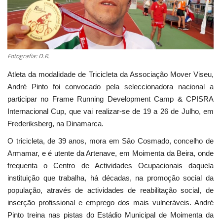
Estatuto Editorial
Saúde
Fotografia: D.R.
Ficha técnica
Atleta da modalidade de Tricicleta da Associação Mover Viseu,
André Pinto foi convocado pela seleccionadora nacional a
Cultura
participar no Frame Running Development Camp & CPISRA
Internacional Cup, que vai realizar-se de 19 a 26 de Julho, em
Lazer
Frederiksberg, na Dinamarca.
O tricicleta, de 39 anos, mora em São Cosmado, concelho de
Ambiente
Armamar, e é utente da Artenave, em Moimenta da Beira, onde
frequenta o Centro de Actividades Ocupacionais daquela
instituição que trabalha, há décadas, na promoção social da
população, através de actividades de reabilitação social, de
inserção profissional e emprego dos mais vulneráveis. André
Pinto treina nas pistas do Estádio Municipal de Moimenta da