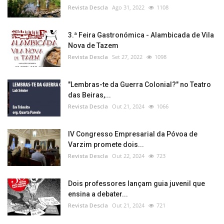
Revista Descla
Ago 31, 2022
1108
3.ª Feira Gastronómica - Alambicada de Vila
Nova de Tazem
Revista Descla
Set 27, 2022
1098
"Lembras-te da Guerra Colonial?" no Teatro
das Beiras,...
Revista Descla
Out 21, 2024
1066
IV Congresso Empresarial da Póvoa de
Varzim promete dois...
Revista Descla
Out 22, 2024
723
Dois professores lançam guia juvenil que
ensina a debater...
Revista Descla
Out 21, 2024
721