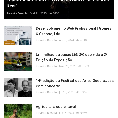
Reis”
Revista Descla
Mai 21, 2025
3233
Desenvolvimento Web Profissional | Gomes
& Canoso, Lda.
Revista Descla
Abr 9, 2024
6318
Um milhão de peças LEGO® dão vida à 2ª
Edição da Exposição...
Revista Descla
Nov 20, 2023
8599
14ª edição do Festival das Artes QuebraJazz
com concerto...
Revista Descla
Jul 18, 2023
8366
Agricultura sustentável
Revista Descla
Fev 3, 2023
9469