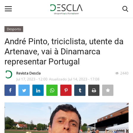
Desporto
Login
Registar
André Pinto, triciclista, utente da
Artenave, vai à Dinamarca
Home
representar Portugal
...by Descla
Revista Descla
2440
Jul 17, 2023 - 12:00
Atualizado: Jul 14, 2023 - 17:08
Desporto
Contactos
Sobre Nós
Educação