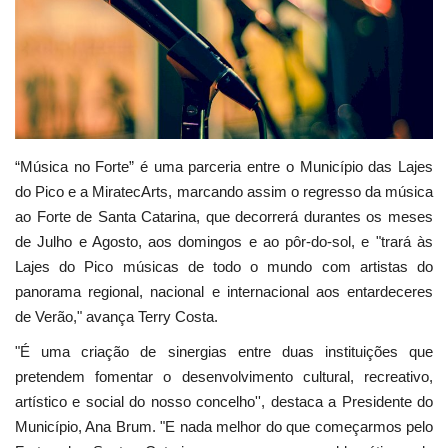
Estatuto Editorial
Saúde
Ficha técnica
“Música no Forte” é uma parceria entre o Município das Lajes
Cultura
do Pico e a MiratecArts, marcando assim o regresso da música
ao Forte de Santa Catarina, que decorrerá durantes os meses
Lazer
de Julho e Agosto, aos domingos e ao pôr-do-sol, e "trará às
Lajes do Pico músicas de todo o mundo com artistas do
Ambiente
panorama regional, nacional e internacional aos entardeceres
de Verão," avança Terry Costa.
"É uma criação de sinergias entre duas instituições que
pretendem fomentar o desenvolvimento cultural, recreativo,
artístico e social do nosso concelho'', destaca a Presidente do
Município, Ana Brum. "E nada melhor do que começarmos pelo