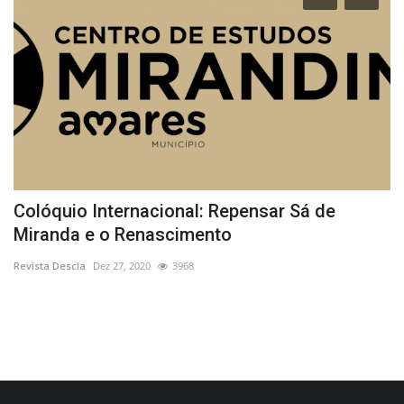
eu
Colóquio Internacional: Repensar Sá de
I
Miranda e o Renascimento
h
Revista Descla
Dez 27, 2020
3968
Re