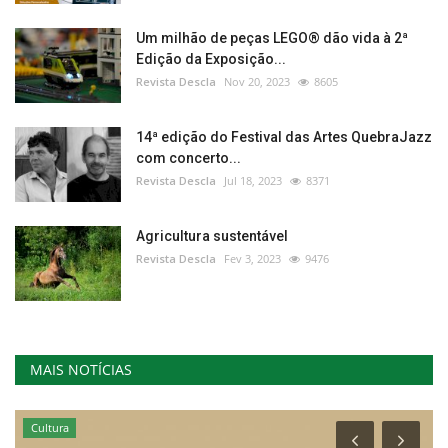
Um milhão de peças LEGO® dão vida à 2ª
Edição da Exposição...
Revista Descla
Nov 20, 2023
8605
14ª edição do Festival das Artes QuebraJazz
com concerto...
Revista Descla
Jul 18, 2023
8371
Agricultura sustentável
Revista Descla
Fev 3, 2023
9476
MAIS NOTÍCIAS
Cultura