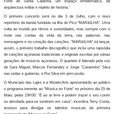
Forte de Santa Catarina, um espaço emblemático, de
arquitectura militar e repleto de história."
O primeiro concerto será no dia 3 de Julho, com o novo
repertório da banda fundada na ilha do Pico “MAR&ILHA”. Uma
volta ao mundo por ritmos e sonoridades, mas sempre com o
mote nas cordas da viola da terra, nas palavras, nas
mensagens e no coração das canções, “MAR&ILHA” irá lançar,
assim, o primeiro trabalho discográfico que inclui uma rapsódia
de canções açorianas tradicionais e originais escritas por várias
gerações de músicos açorianos. O quarteto é liderado pela voz
de Sara Miguel, Marcos Fernandez e Jorge "Canarinho" Silva
nas violas e guitarras, e Rui Silva em percussão.
O Município das Lajes e a MiratecArts apresentarão ao público
o programa inerente ao “Música no Forte” no próximo dia 29 de
Maio, pelas 19H30. "É ao ar livre e podem trazer o seu coxim
ou almofada para se sentirem em casa'', incentiva Terry Costa,
ansioso para divulgar os talentos musicais da primeira