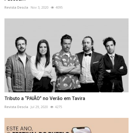
Revista Descla
Nov 3, 2020
4095
Tributo a “PAIÃO” no Verão em Tavira
Revista Descla
Jul 29, 2020
4275