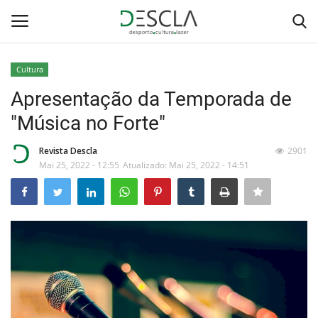
Cultura
Login
Registar
Apresentação da Temporada de
"Música no Forte"
Home
Revista Descla
2901
...by Descla
Mai 25, 2022 - 12:55
Atualizado: Mai 25, 2022 - 14:51
Desporto
Contactos
Sobre Nós
Educação