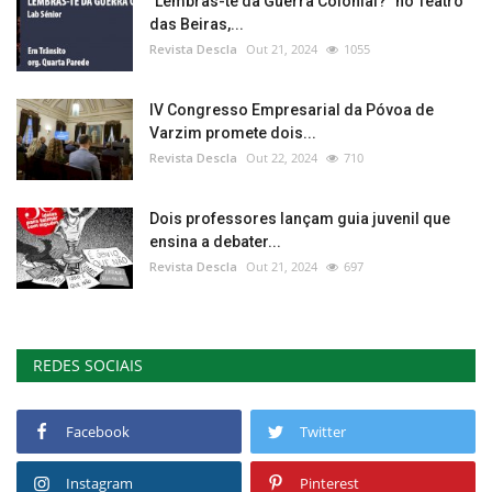
"Lembras-te da Guerra Colonial?" no Teatro
das Beiras,...
Revista Descla
Out 21, 2024
1055
IV Congresso Empresarial da Póvoa de
Varzim promete dois...
Revista Descla
Out 22, 2024
710
Dois professores lançam guia juvenil que
ensina a debater...
Revista Descla
Out 21, 2024
697
REDES SOCIAIS
Facebook
Twitter
Instagram
Pinterest