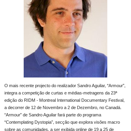
Estatuto Editorial
Saúde
Ficha técnica
Cultura
Lazer
Ambiente
O mais recente projecto do realizador Sandro Aguilar, “Armour”,
integra a competição de curtas e médias-metragens da 23ª
edição do RIDM - Montreal International Documentary Festival,
a decorrer de 12 de Novembro a 2 de Dezembro, no Canadá.
“Armour” de Sandro Aguilar fará parte do programa
“Contemplating Dystopia”, secção que explora visões macro
sobre as comunidades, a ser exibida online de 19 a 25 de