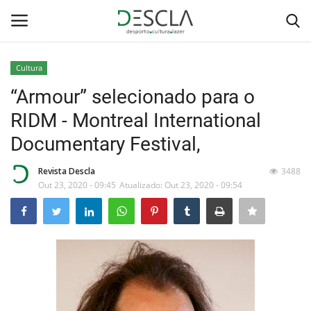
Cultura
Login
Registar
“Armour” selecionado para o
RIDM - Montreal International
Home
Documentary Festival,
...by Descla
Revista Descla
3488
Out 23, 2020 - 09:45
Atualizado: Out 23, 2020 - 09:54
Desporto
Contactos
Sobre Nós
Educação