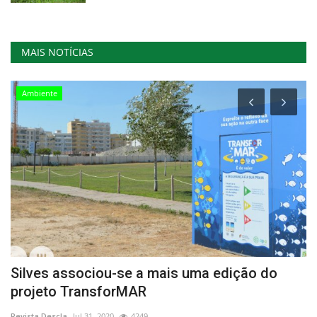
MAIS NOTÍCIAS
Ambiente
Silves associou-se a mais uma edição do
I
projeto TransforMAR
n
Revista Descla
Jul 31, 2020
4249
Re