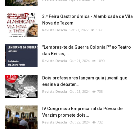
3.ª Feira Gastronómica - Alambicada de Vila
Nova de Tazem
Revista Descla
Set 27, 2022
1096
"Lembras-te da Guerra Colonial?" no Teatro
das Beiras,...
Revista Descla
Out 21, 2024
1090
Dois professores lançam guia juvenil que
ensina a debater...
Revista Descla
Out 21, 2024
738
IV Congresso Empresarial da Póvoa de
Varzim promete dois...
Revista Descla
Out 22, 2024
732