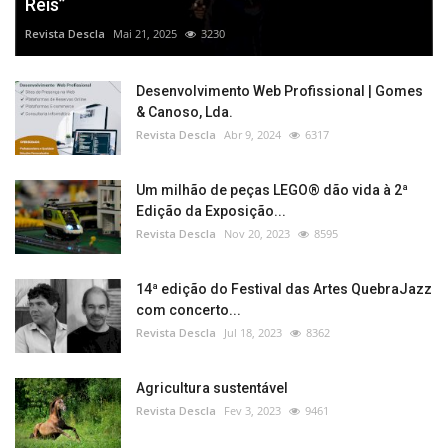
Reis”
Revista Descla
Mai 21, 2025
3230
Desenvolvimento Web Profissional | Gomes
& Canoso, Lda.
Revista Descla
Abr 9, 2024
6317
Um milhão de peças LEGO® dão vida à 2ª
Edição da Exposição...
Revista Descla
Nov 20, 2023
8595
14ª edição do Festival das Artes QuebraJazz
com concerto...
Revista Descla
Jul 18, 2023
8362
Agricultura sustentável
Revista Descla
Fev 3, 2023
9461