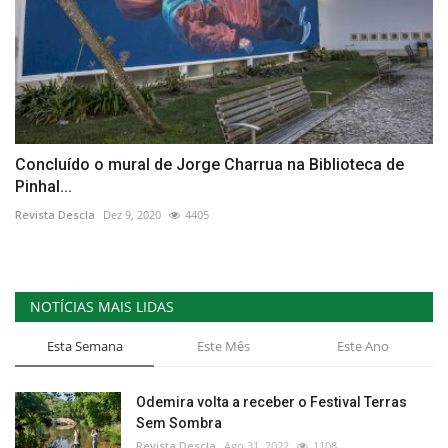
Concluído o mural de Jorge Charrua na Biblioteca de
Pinhal...
Revista Descla
Dez 9, 2020
4405
NOTÍCIAS MAIS LIDAS
Esta Semana
Este Mês
Este Ano
Odemira volta a receber o Festival Terras
Sem Sombra
Revista Descla
Ago 31, 2022
1108