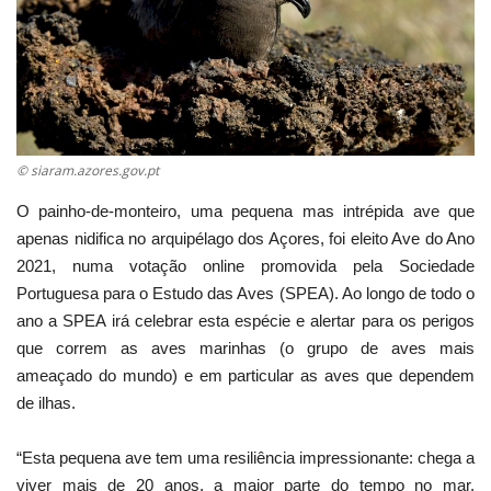
Estatuto Editorial
Saúde
Ficha técnica
© siaram.azores.gov.pt
Cultura
O painho-de-monteiro, uma pequena mas intrépida ave que
apenas nidifica no arquipélago dos Açores, foi eleito Ave do Ano
Lazer
2021, numa votação online promovida pela Sociedade
Portuguesa para o Estudo das Aves (SPEA). Ao longo de todo o
Ambiente
ano a SPEA irá celebrar esta espécie e alertar para os perigos
que correm as aves marinhas (o grupo de aves mais
ameaçado do mundo) e em particular as aves que dependem
de ilhas.
“Esta pequena ave tem uma resiliência impressionante: chega a
viver mais de 20 anos, a maior parte do tempo no mar.