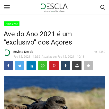
Ambiente
Login
Registar
Ave do Ano 2021 é um
“exclusivo” dos Açores
Home
Revista Descla
4359
...by Descla
Fev 15, 2021 - 12:36
Atualizado: Fev 15, 2021 - 10:18
Desporto
Contactos
Sobre Nós
Educação