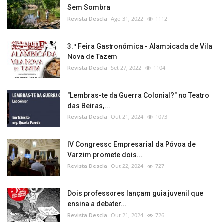
Sem Sombra
Revista Descla
Ago 31, 2022
1112
3.ª Feira Gastronómica - Alambicada de Vila
Nova de Tazem
Revista Descla
Set 27, 2022
1104
"Lembras-te da Guerra Colonial?" no Teatro
das Beiras,...
Revista Descla
Out 21, 2024
1073
IV Congresso Empresarial da Póvoa de
Varzim promete dois...
Revista Descla
Out 22, 2024
727
Dois professores lançam guia juvenil que
ensina a debater...
Revista Descla
Out 21, 2024
726