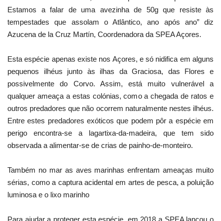
Estamos a falar de uma avezinha de 50g que resiste às
tempestades que assolam o Atlântico, ano após ano” diz
Azucena de la Cruz Martín, Coordenadora da SPEA Açores.
Esta espécie apenas existe nos Açores, e só nidifica em alguns
pequenos ilhéus junto às ilhas da Graciosa, das Flores e
possivelmente do Corvo. Assim, está muito vulnerável a
qualquer ameaça a estas colónias, como a chegada de ratos e
outros predadores que não ocorrem naturalmente nestes ilhéus.
Entre estes predadores exóticos que podem pôr a espécie em
perigo encontra-se a lagartixa-da-madeira, que tem sido
observada a alimentar-se de crias de painho-de-monteiro.
Também no mar as aves marinhas enfrentam ameaças muito
sérias, como a captura acidental em artes de pesca, a poluição
luminosa e o lixo marinho
Para ajudar a proteger esta espécie, em 2018 a SPEA lançou o