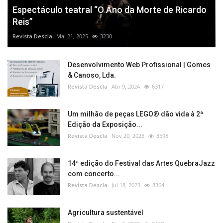
Espectáculo teatral “O Ano da Morte de Ricardo
Reis”
Revista Descla
Mai 21, 2025
3230
Desenvolvimento Web Profissional | Gomes
& Canoso, Lda.
Revista Descla
Abr 9, 2024
6317
Um milhão de peças LEGO® dão vida à 2ª
Edição da Exposição...
Revista Descla
Nov 20, 2023
8598
14ª edição do Festival das Artes QuebraJazz
com concerto...
Revista Descla
Jul 18, 2023
8364
Agricultura sustentável