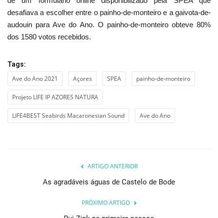
de um formulário online disponibilizado pela SPEA que
desafiava a escolher entre o painho-de-monteiro e a gaivota-de-
audouin para Ave do Ano. O painho-de-monteiro obteve 80%
dos 1580 votos recebidos.
Tags:
Ave do Ano 2021
Açores
SPEA
painho-de-monteiro
Projeto LIFE IP AZORES NATURA
LIFE4BEST Seabirds Macaronesian Sound
Ave do Ano
ARTIGO ANTERIOR
As agradáveis águas de Castelo de Bode
PRÓXIMO ARTIGO