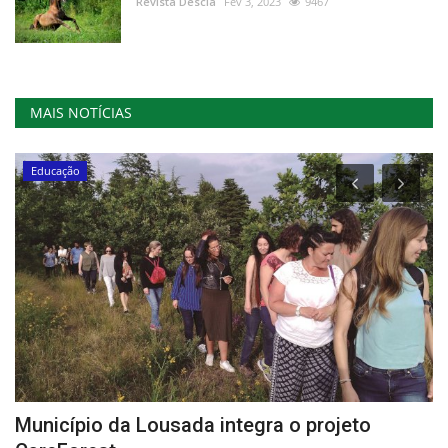
Revista Descla
Fev 3, 2023
9467
MAIS NOTÍCIAS
Educação
Município da Lousada integra o projeto
O