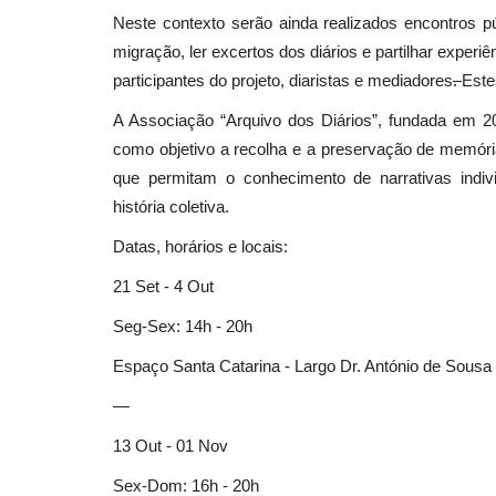
Neste contexto serão ainda realizados encontros pú
migração, ler excertos dos diários e partilhar exper
participantes do projeto, diaristas e mediadores
.
Este
Cultura
A Associação “Arquivo dos Diários”, fundada em 
como objetivo a recolha e a preservação de memória
que permitam o conhecimento de narrativas indiv
história coletiva.
Datas, horários e locais:
21 Set - 4 Out
Art’in Lima 2023 abre ao Públic
Seg-Sex: 14h - 20h
Espaço Santa Catarina - Largo Dr. António de Sous
Revista Descla
Jul 4, 2023
2215
—
13 Out - 01 Nov
Sex-Dom: 16h - 20h