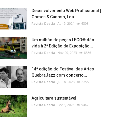
Desenvolvimento Web Profissional |
Gomes & Canoso, Lda.
Revista Descla
Abr 9, 2024
6308
Um milhão de peças LEGO® dão
vida à 2ª Edição da Exposição...
Revista Descla
Nov 20, 2023
8586
14ª edição do Festival das Artes
QuebraJazz com concerto...
Revista Descla
Jul 18, 2023
8355
Agricultura sustentável
Revista Descla
Fev 3, 2023
9447