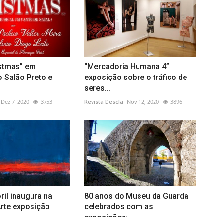
istmas” em
“Mercadoria Humana 4”
 Salão Preto e
exposição sobre o tráfico de
seres...
Dez 7, 2020
3753
Revista Descla
Nov 12, 2020
3896
ril inaugura na
80 anos do Museu da Guarda
Arte exposição
celebrados com as