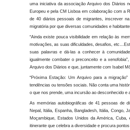
uma iniciativa da associação Arquivo dos Diários 
Europeu e pela CM Lisboa em colaboração com a Re
de 40 diários pessoais de migrantes, inscrever na 
migratória por que diversas comunidades e habitant
“Ainda existe pouca visibilidade em relação às me
motivações, as suas dificuldades, desafios, etc…E
suas palavras e dá-las a conhecer à comunidade
igualmente combater o preconceito e a xenofobia”
Arquivo dos Diários e que, juntamente com Isabel Mõe
“Próxima Estação: Um Arquivo para a migração” n
tendências ou tensões sociais. Não conta uma histó
o que nos prende, uma incursão ao desconhecido e 
As memórias autobiográficas de 41 pessoas de dife
Nepal, Itália, Espanha, Bangladesh, Itália, Congo, 
Moçambique, Estados Unidos da América, Cuba, et
itinerante que celebra a diversidade e procura pontos