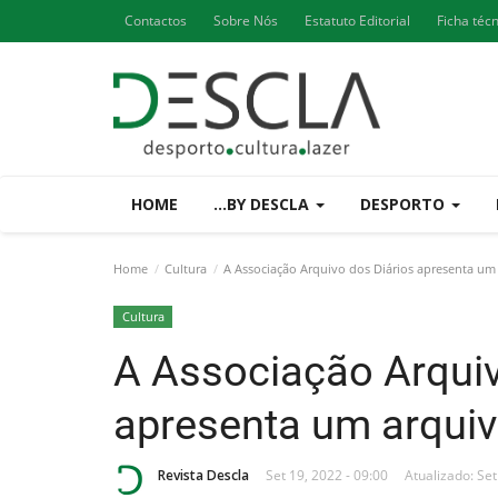
Contactos
Sobre Nós
Estatuto Editorial
Ficha téc
HOME
...BY DESCLA
DESPORTO
Home
Cultura
A Associação Arquivo dos Diários apresenta um
Cultura
A Associação Arquiv
apresenta um arquiv
Revista Descla
Set 19, 2022 - 09:00
Atualizado: Set