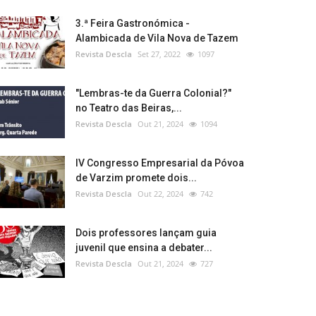
3.ª Feira Gastronómica -
Alambicada de Vila Nova de Tazem
Revista Descla
Set 27, 2022
1097
"Lembras-te da Guerra Colonial?"
no Teatro das Beiras,...
Revista Descla
Out 21, 2024
1094
IV Congresso Empresarial da Póvoa
de Varzim promete dois...
Revista Descla
Out 22, 2024
742
Dois professores lançam guia
juvenil que ensina a debater...
Revista Descla
Out 21, 2024
727