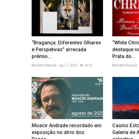
“Bragança. Diferentes Olhares
“White Chr
e Perspetivas” arrecada
destaque no
prémio...
Prata do...
Revista Descla
Ago 7, 2020
4018
Revista Descla
Moacir Andrade recordado em
Casino Esto
exposição no átrio dos
Galeria de 