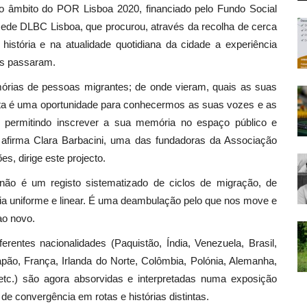
no âmbito do POR Lisboa 2020, financiado pelo Fundo Social
de DLBC Lisboa, que procurou, através da recolha de cerca
história e na atualidade quotidiana da cidade a experiência
es passaram.
mórias de pessoas migrantes; de onde vieram, quais as suas
sta é uma oportunidade para conhecermos as suas vozes e as
 permitindo inscrever a sua memória no espaço público e
, afirma Clara Barbacini, uma das fundadoras da Associação
s, dirige este projecto.
ão é um registo sistematizado de ciclos de migração, de
ria uniforme e linear. É uma deambulação pelo que nos move e
ao novo.
rentes nacionalidades (Paquistão, Índia, Venezuela, Brasil,
Japão, França, Irlanda do Norte, Colômbia, Polónia, Alemanha,
c.) são agora absorvidas e interpretadas numa exposição
 de convergência em rotas e histórias distintas.