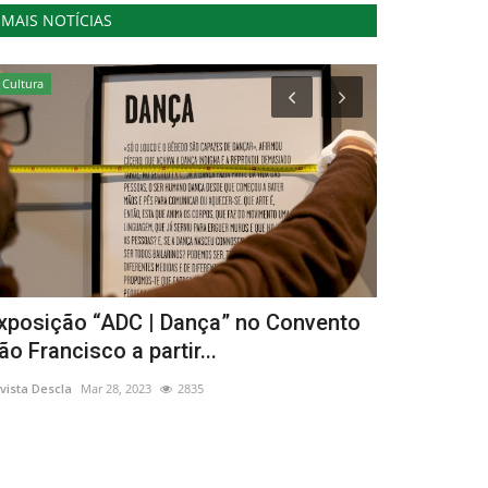
MAIS NOTÍCIAS
Cultura
Cultura
xposição “ADC | Dança” no Convento
"Manhãs na
ão Francisco a partir...
partir de 2
vista Descla
Mar 28, 2023
2835
Revista Descla
Ma