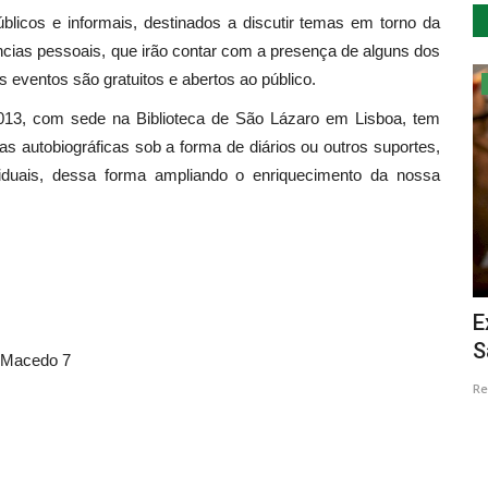
blicos e informais, destinados a discutir temas em torno da
iências pessoais, que irão contar com a presença de alguns dos
s eventos são gratuitos e abertos ao público.
Cultura
2013, com sede na Biblioteca de São Lázaro em Lisboa, tem
s autobiográficas sob a forma de diários ou outros suportes,
iduais, dessa forma ampliando o enriquecimento da nossa
o
Concelho de Odemira vai ser palco
E
para espectáculo de Novo...
S
a Macedo 7
Revista Descla
Fev 23, 2023
2403
Re