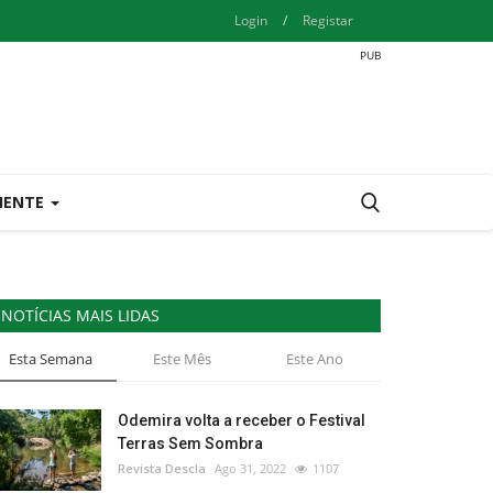
Login
/
Registar
IENTE
NOTÍCIAS MAIS LIDAS
Esta Semana
Este Mês
Este Ano
Odemira volta a receber o Festival
Terras Sem Sombra
Revista Descla
Ago 31, 2022
1107