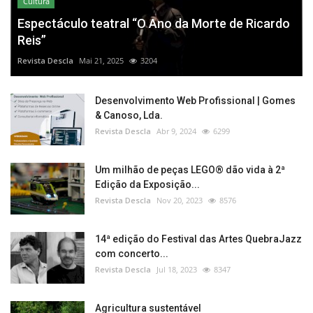
Cultura
Espectáculo teatral “O Ano da Morte de Ricardo
Reis”
Revista Descla
Mai 21, 2025
3204
Desenvolvimento Web Profissional | Gomes
& Canoso, Lda.
Revista Descla
Abr 9, 2024
6299
Um milhão de peças LEGO® dão vida à 2ª
Edição da Exposição...
Revista Descla
Nov 20, 2023
8576
14ª edição do Festival das Artes QuebraJazz
com concerto...
Revista Descla
Jul 18, 2023
8347
Agricultura sustentável