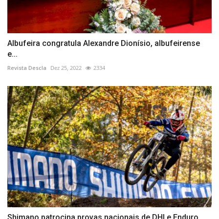
Albufeira congratula Alexandre Dionísio, albufeirense
e...
Revista Descla
Dez 25, 2022
2334
Shimano patrocina provas nacionais de DHI e Enduro