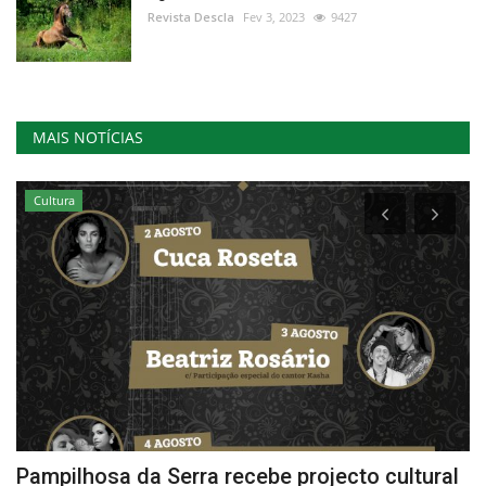
Revista Descla
Fev 3, 2023
9427
MAIS NOTÍCIAS
Cultura
Pampilhosa da Serra recebe projecto cultural
G