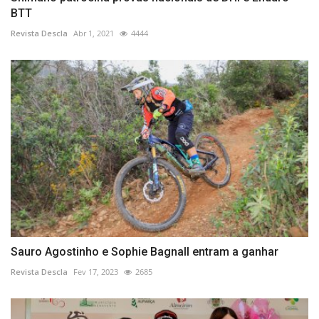
BTT
Revista Descla
Abr 1, 2021
4444
Sauro Agostinho e Sophie Bagnall entram a ganhar
Revista Descla
Fev 17, 2023
2685