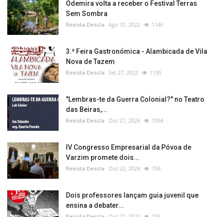
Odemira volta a receber o Festival Terras
Sem Sombra
Revista Descla
Ago 31, 2022
1146
3.ª Feira Gastronómica - Alambicada de Vila
Nova de Tazem
Revista Descla
Set 27, 2022
1135
"Lembras-te da Guerra Colonial?" no Teatro
das Beiras,...
Revista Descla
Out 21, 2024
1094
IV Congresso Empresarial da Póvoa de
Varzim promete dois...
Revista Descla
Out 22, 2024
759
Dois professores lançam guia juvenil que
ensina a debater...
Revista Descla
Out 21, 2024
745