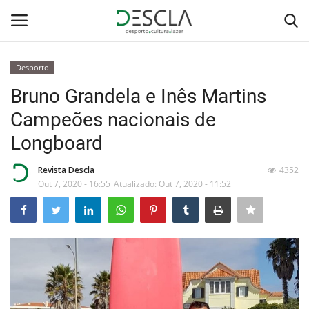
Desporto
Login
Registar
Bruno Grandela e Inês Martins
Campeões nacionais de
Home
Longboard
...by Descla
Revista Descla
4352
Out 7, 2020 - 16:55
Atualizado: Out 7, 2020 - 11:52
Desporto
Contactos
Sobre Nós
Educação