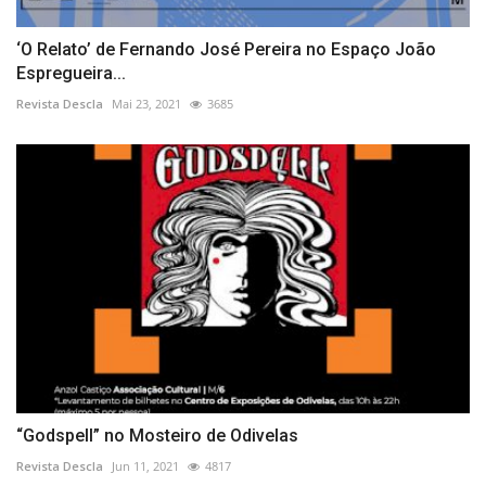
‘O Relato’ de Fernando José Pereira no Espaço João
Espregueira...
Revista Descla
Mai 23, 2021
3685
“Godspell” no Mosteiro de Odivelas
Revista Descla
Jun 11, 2021
4817