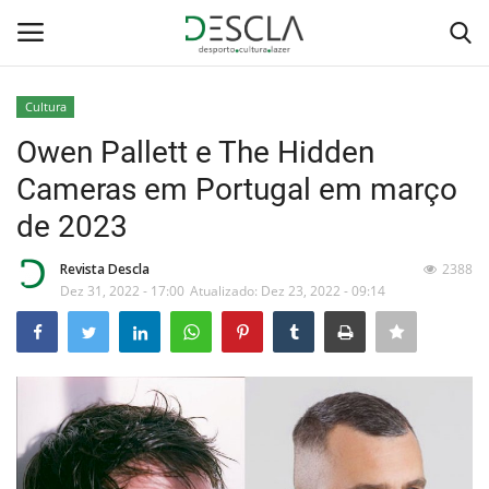
Cultura
Login
Registar
Owen Pallett e The Hidden
Cameras em Portugal em março
Home
de 2023
...by Descla
Revista Descla
2388
Dez 31, 2022 - 17:00
Atualizado: Dez 23, 2022 - 09:14
Desporto
Contactos
Sobre Nós
Educação