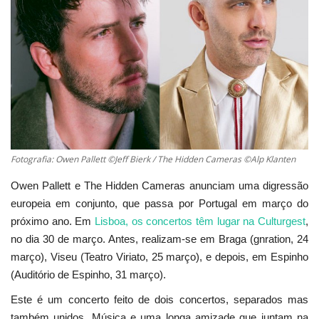
Estatuto Editorial
Saúde
Ficha técnica
Cultura
Fotografia: Owen Pallett ©Jeff Bierk / The Hidden Cameras ©Alp Klanten
Lazer
Owen Pallett e The Hidden Cameras anunciam uma digressão
europeia em conjunto, que passa por Portugal em março do
Ambiente
próximo ano. Em
Lisboa, os concertos têm lugar na Culturgest
,
no dia 30 de março. Antes, realizam-se em Braga (gnration, 24
março), Viseu (Teatro Viriato, 25 março), e depois, em Espinho
(Auditório de Espinho, 31 março).
Este é um concerto feito de dois concertos, separados mas
também unidos. Música e uma longa amizade que juntam na