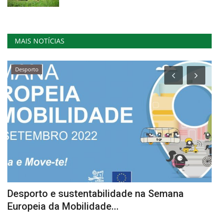
MAIS NOTÍCIAS
Desporto
Desporto e sustentabilidade na Semana
C
Europeia da Mobilidade...
Re