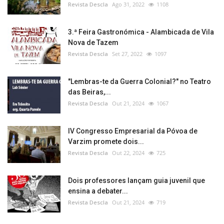
Revista Descla
Ago 31, 2022
1108
3.ª Feira Gastronómica - Alambicada de Vila
Nova de Tazem
Revista Descla
Set 27, 2022
1097
"Lembras-te da Guerra Colonial?" no Teatro
das Beiras,...
Revista Descla
Out 21, 2024
1067
IV Congresso Empresarial da Póvoa de
Varzim promete dois...
Revista Descla
Out 22, 2024
725
Dois professores lançam guia juvenil que
ensina a debater...
Revista Descla
Out 21, 2024
719