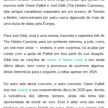
mesma noite Owen Pallett e Joel Gibb (The Hidden Cameras),
dois amigos canadianos separados por um oceano, de Toronto
a Berlim, reencontrados em palco numa digressão de mais de
uma dúzia de datas pela Europa.
Para Joel Gibb, esta é uma estreia, trazendo o repertório folk de
The Hidden Cameras para um ambiente intimista, a solo, como
um one-man show — embora, e sem surpresa, vá acabar por
contar com a ajuda de Pallett em boa parte da sua atuação.
Gibb traz as canções de
Home of Native Land
, o seu ainda
último álbum, bem como a promessa de ouvirmos algumas
ideias eletrónicas para o seguinte, a editar apenas em 2024.
Do outro lado deste concerto, o outro concerto: Owen Pallett
traz-nos
Island
, o seu surpreendente disco de 2020 que, devido
à turbulência dos últimos tempos, ainda não tinha tido
oportunidade de existir ao vivo. Esta é aliás uma das raras
hipóteses de vermos Pallett em palco, dada a sua agitada vida