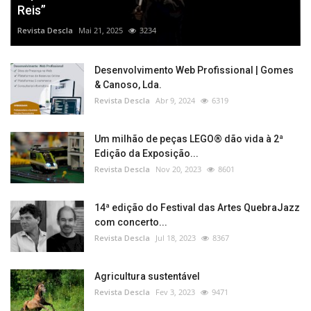
Reis”
Revista Descla
Mai 21, 2025
3234
Desenvolvimento Web Profissional | Gomes
& Canoso, Lda.
Revista Descla
Abr 9, 2024
6319
Um milhão de peças LEGO® dão vida à 2ª
Edição da Exposição...
Revista Descla
Nov 20, 2023
8601
14ª edição do Festival das Artes QuebraJazz
com concerto...
Revista Descla
Jul 18, 2023
8367
Agricultura sustentável
Revista Descla
Fev 3, 2023
9471