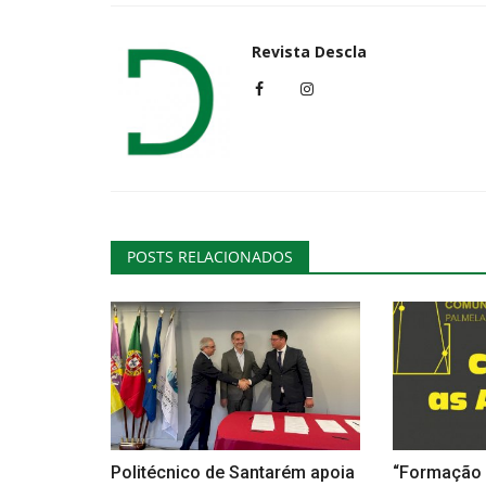
Revista Descla
Cultura
POSTS RELACIONADOS
NAVEGANTES, Pela Saúde Ment
Revista Descla
Out 8, 2022
3220
Politécnico de Santarém apoia
“Formação 