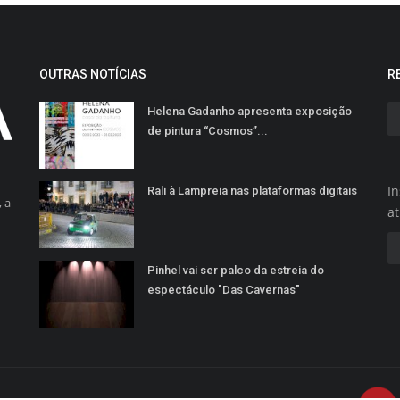
OUTRAS NOTÍCIAS
R
Helena Gadanho apresenta exposição
de pintura “Cosmos”...
In
Rali à Lampreia nas plataformas digitais
 a
a
Pinhel vai ser palco da estreia do
espectáculo "Das Cavernas"