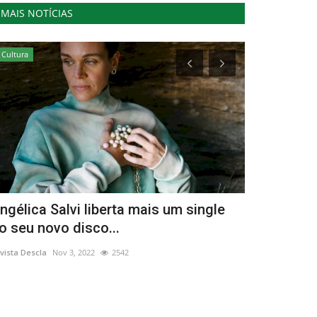
MAIS NOTÍCIAS
Cultura
Cultura
ngélica Salvi liberta mais um single
Viseu lider
o seu novo disco...
inclusão s
vista Descla
Nov 3, 2022
2542
Revista Descla
Fe