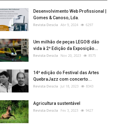
Desenvolvimento Web Profissional |
Gomes & Canoso, Lda.
Revista Descla
Abr 9, 2024
6297
Um milhão de peças LEGO® dão
vida à 2ª Edição da Exposição...
Revista Descla
Nov 20, 2023
8575
14ª edição do Festival das Artes
QuebraJazz com concerto...
Revista Descla
Jul 18, 2023
8343
Agricultura sustentável
Revista Descla
Fev 3, 2023
9427