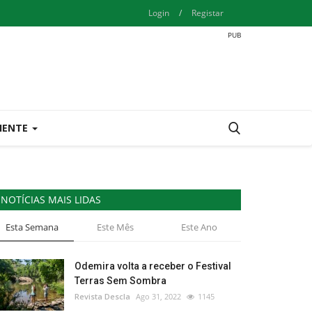
Login
/
Registar
IENTE
NOTÍCIAS MAIS LIDAS
Esta Semana
Este Mês
Este Ano
Odemira volta a receber o Festival
Terras Sem Sombra
Revista Descla
Ago 31, 2022
1145