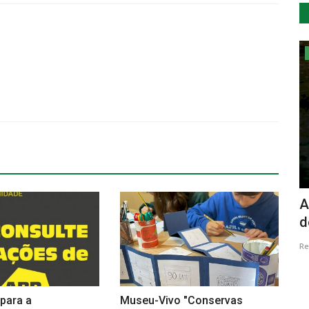
Desporto
al
Corrida da Cidade de Vendas Novas
A
será solidária para com...
d
Revista Descla
Mai 19, 2023
2523
Re
para a
Museu-Vivo "Conservas