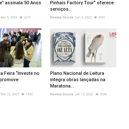
” assinala 50 Anos
Pinhais Factory Tour" oferece
serviços...
Abr 3, 2024
2210
Revista Descla
Jun 3, 2022
3541
da Feira “Investe no
Plano Nacional de Leitura
” promove
integra obras lançadas na
.
Maratona...
Mai 22, 2025
1426
Revista Descla
Jan 17, 2022
3336