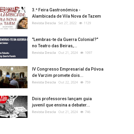
3.ª Feira Gastronómica -
Alambicada de Vila Nova de Tazem
Revista Descla
Set 27, 2022
1129
"Lembras-te da Guerra Colonial?"
no Teatro das Beiras,...
Revista Descla
Out 21, 2024
1097
IV Congresso Empresarial da Póvoa
de Varzim promete dois...
Revista Descla
Out 22, 2024
759
Dois professores lançam guia
juvenil que ensina a debater...
Revista Descla
Out 21, 2024
746