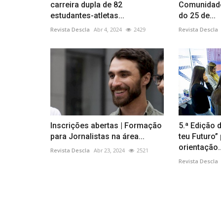
carreira dupla de 82
Comunidade
estudantes-atletas...
do 25 de...
Revista Descla
Abr 4, 2024
2429
Revista Descla
Inscrições abertas | Formação
5.ª Edição 
para Jornalistas na área...
teu Futuro
orientação..
Revista Descla
Abr 23, 2024
2521
Revista Descla