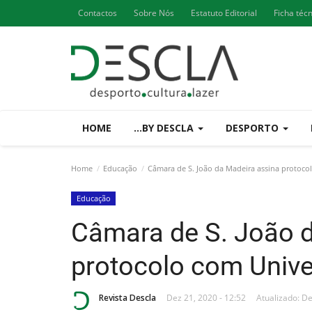
Contactos
Sobre Nós
Estatuto Editorial
Ficha téc
HOME
...BY DESCLA
DESPORTO
Home
Educação
Câmara de S. João da Madeira assina protoco
Educação
Câmara de S. João 
protocolo com Unive
Revista Descla
Dez 21, 2020 - 12:52
Atualizado: De