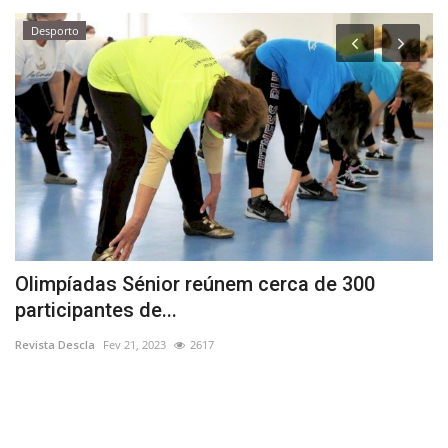
Desporto
Olimpíadas Sénior reúnem cerca de 300
C
participantes de...
f
Revista Descla
Fev 21, 2023
2617
Re