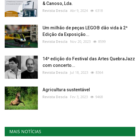
& Canoso, Lda.
Revista Descla
Abr 9, 2024
6318
Um milhão de peças LEGO® dão vida à 2ª
Edição da Exposição...
Revista Descla
Nov 20, 2023
8599
14ª edição do Festival das Artes QuebraJazz
com concerto...
Revista Descla
Jul 18, 2023
8364
Agricultura sustentável
Revista Descla
Fev 3, 2023
9468
MAIS NOTÍCIAS