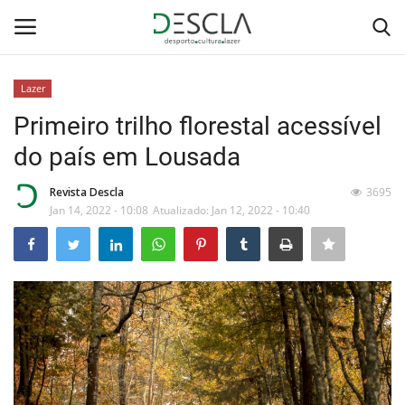
Lazer
Login
Registar
Primeiro trilho florestal acessível
do país em Lousada
Home
Revista Descla
3695
...by Descla
Jan 14, 2022 - 10:08
Atualizado: Jan 12, 2022 - 10:40
Desporto
Contactos
Sobre Nós
Educação