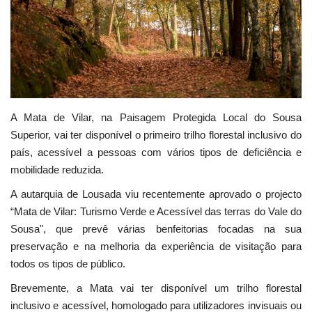
Estatuto Editorial
Saúde
Ficha técnica
A Mata de Vilar, na Paisagem Protegida Local do Sousa
Cultura
Superior, vai ter disponível o primeiro trilho florestal inclusivo do
país, acessível a pessoas com vários tipos de deficiência e
Lazer
mobilidade reduzida.
A autarquia de Lousada viu recentemente aprovado o projecto
Ambiente
“Mata de Vilar: Turismo Verde e Acessível das terras do Vale do
Sousa", que prevê várias benfeitorias focadas na sua
preservação e na melhoria da experiência de visitação para
todos os tipos de público.
Brevemente, a Mata vai ter disponível um trilho florestal
inclusivo e acessível, homologado para utilizadores invisuais ou