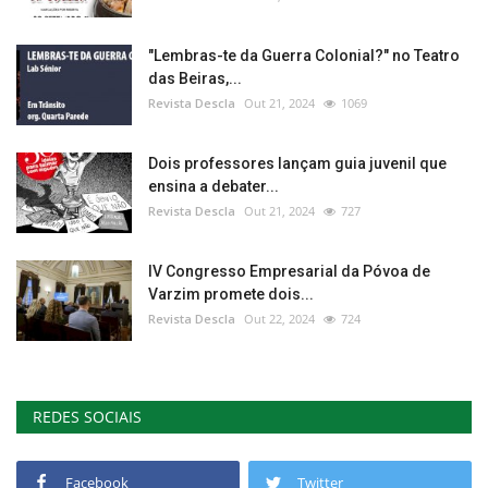
"Lembras-te da Guerra Colonial?" no Teatro
das Beiras,...
Revista Descla
Out 21, 2024
1069
Dois professores lançam guia juvenil que
ensina a debater...
Revista Descla
Out 21, 2024
727
IV Congresso Empresarial da Póvoa de
Varzim promete dois...
Revista Descla
Out 22, 2024
724
REDES SOCIAIS
Facebook
Twitter