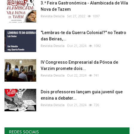
3.ª Feira Gastronómica - Alambicada de Vila
Nova de Tazem
Revista Descla
Set 27, 2022
1097
"Lembras-te da Guerra Colonial?" no Teatro
das Beiras,...
Revista Descla
Out 21, 2024
1082
IV Congresso Empresarial da Póvoa de
Varzim promete dois...
Revista Descla
Out 22, 2024
741
Dois professores lançam guia juvenil que
ensina a debater...
Revista Descla
Out 21, 2024
726
REDES SOCIAIS