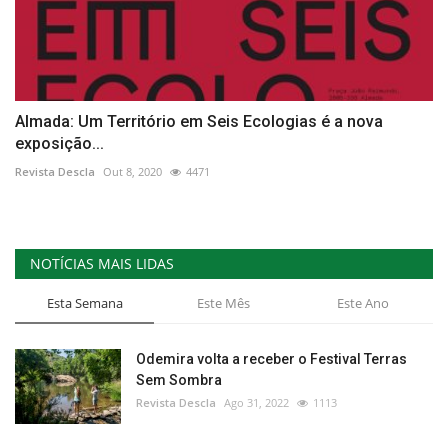
Almada: Um Território em Seis Ecologias é a nova
exposição...
Revista Descla
Out 8, 2020
4471
NOTÍCIAS MAIS LIDAS
Esta Semana
Este Mês
Este Ano
Odemira volta a receber o Festival Terras
Sem Sombra
Revista Descla
Ago 31, 2022
1113