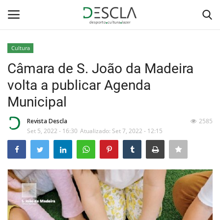
Cultura
Login
Registar
Câmara de S. João da Madeira
volta a publicar Agenda
Home
Municipal
...by Descla
Revista Descla
2585
Set 5, 2022 - 16:30
Atualizado: Set 7, 2022 - 12:15
Desporto
Contactos
Sobre Nós
Educação