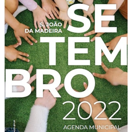
Estatuto Editorial
Saúde
Ficha técnica
Cultura
Lazer
Ambiente