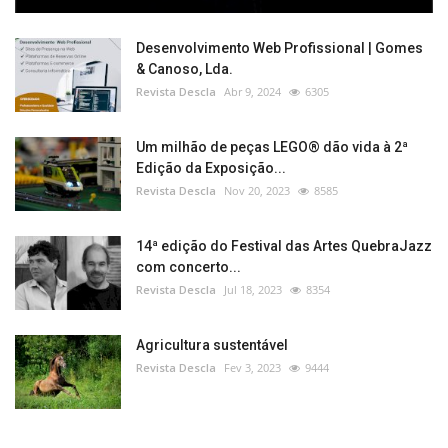
Desenvolvimento Web Profissional | Gomes
& Canoso, Lda.
Revista Descla
Abr 9, 2024
6305
Um milhão de peças LEGO® dão vida à 2ª
Edição da Exposição...
Revista Descla
Nov 20, 2023
8585
14ª edição do Festival das Artes QuebraJazz
com concerto...
Revista Descla
Jul 18, 2023
8354
Agricultura sustentável
Revista Descla
Fev 3, 2023
9444