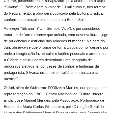
Cosme, posteriormente “rebaptizado” pela autora com o título
“Silvana”. O Prémio tem o valor de 10 mil euros e, nos termos
do Regulamento, a obra será publicada pela Editora Gradiva,
conforme o protocolo existente com a Estoril Sol.
Ao eleger “Silvana “ (“Um Símbolo Vivo”), o júri considerou
tratar-se de “um romance que articula, com desenvoltura o jogo
de prudências e astúcias das relações humanas”. Na acta do
Júri, observa-se que o romance toma Lisboa como “cenário por
onde a imaginação faz circular relações pessoais e amorosas.
A Cidade e seus lugares desenham uma geografia de
percursos afetivos, e, por vezes de sonhos e fantasias da
protagonista, Silvana, uma mulher solitária em busca e si
mesma”.
O Júri, além de Guilherme D`Oliveira Martins, que preside, em
representação do CNC – Centro Nacional de Cultura, integra,
ainda, José Manuel Mendes, pela Associação Portuguesa de
Escritores; Maria Carlos Gil Loureiro, pela Direcção Geral do
Livro e das Bibliotecas; Manuel Frias Martins, pela Associação