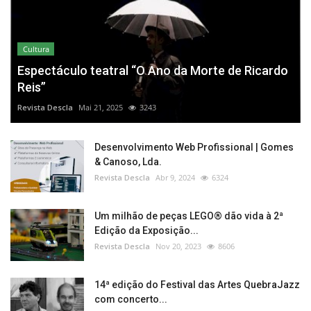
Cultura
Espectáculo teatral “O Ano da Morte de Ricardo
Reis”
Revista Descla
Mai 21, 2025
3243
Desenvolvimento Web Profissional | Gomes
& Canoso, Lda.
Revista Descla
Abr 9, 2024
6324
Um milhão de peças LEGO® dão vida à 2ª
Edição da Exposição...
Revista Descla
Nov 20, 2023
8606
14ª edição do Festival das Artes QuebraJazz
com concerto...