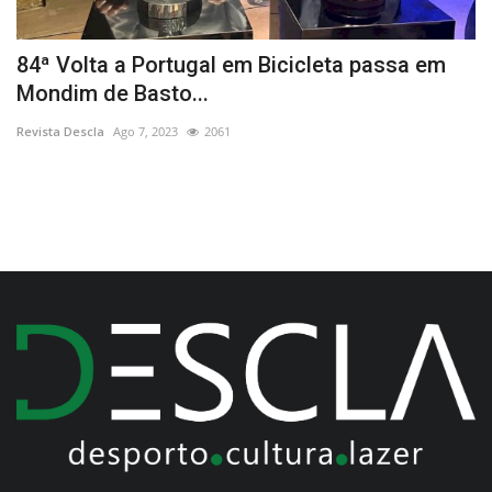
84ª Volta a Portugal em Bicicleta passa em
"
Mondim de Basto...
V
Revista Descla
Ago 7, 2023
2061
Re