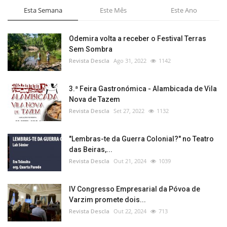
Esta Semana
Este Mês
Este Ano
Odemira volta a receber o Festival Terras
Sem Sombra
Revista Descla
Ago 31, 2022
1142
3.ª Feira Gastronómica - Alambicada de Vila
Nova de Tazem
Revista Descla
Set 27, 2022
1132
"Lembras-te da Guerra Colonial?" no Teatro
das Beiras,...
Revista Descla
Out 21, 2024
1039
IV Congresso Empresarial da Póvoa de
Varzim promete dois...
Revista Descla
Out 22, 2024
713