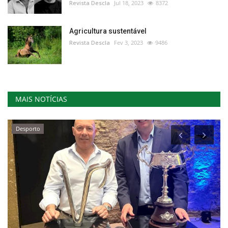
Revista Descla
Jul 18, 2023
8372
Agricultura sustentável
Revista Descla
Fev 3, 2023
9486
MAIS NOTÍCIAS
Desporto