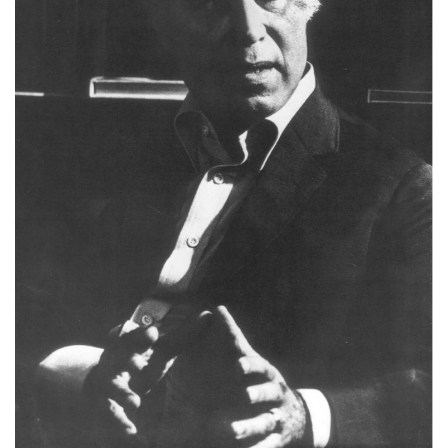
Estatuto Editorial
Saúde
Ficha técnica
Cultura
Lazer
Ambiente