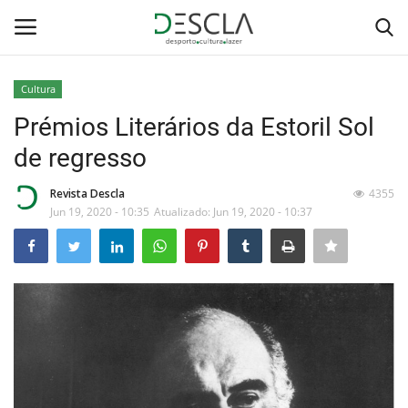
Cultura
Login
Registar
Prémios Literários da Estoril Sol
de regresso
Home
Revista Descla
4355
...by Descla
Jun 19, 2020 - 10:35
Atualizado: Jun 19, 2020 - 10:37
Desporto
Contactos
Sobre Nós
Educação