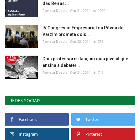
das Beiras,...
Revista Descla
Out 21, 2024
1090
IV Congresso Empresarial da Póvoa de
Varzim promete dois...
Revista Descla
Out 22, 2024
756
Dois professores lançam guia juvenil que
ensina a debater...
Revista Descla
Out 21, 2024
746
REDES SOCIAIS
Facebook
Twitter
Instagram
Pinterest