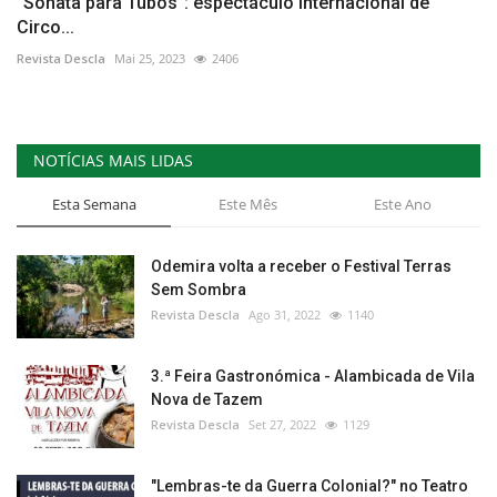
“Sonata para Tubos”: espectáculo internacional de
Circo...
Revista Descla
Mai 25, 2023
2406
NOTÍCIAS MAIS LIDAS
Esta Semana
Este Mês
Este Ano
Odemira volta a receber o Festival Terras
Sem Sombra
Revista Descla
Ago 31, 2022
1140
3.ª Feira Gastronómica - Alambicada de Vila
Nova de Tazem
Revista Descla
Set 27, 2022
1129
"Lembras-te da Guerra Colonial?" no Teatro