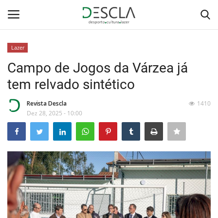
Lazer
Login
Registar
Campo de Jogos da Várzea já
tem relvado sintético
Home
Revista Descla
1410
...by Descla
Dez 28, 2025 - 10:00
Desporto
Contactos
Sobre Nós
Educação