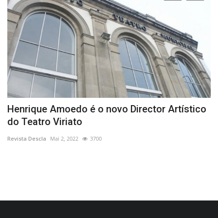
Henrique Amoedo é o novo Director Artístico
R
do Teatro Viriato
T
Revista Descla
Mai 2, 2022
3700
Re