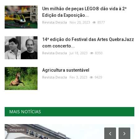
Um milhão de peças LEGO® dão vida à 2ª
Edição da Exposição...
Revista Descla
Nov 20, 2023
8577
14ª edição do Festival das Artes QuebraJazz
com concerto...
Revista Descla
Jul 18, 2023
8350
Agricultura sustentável
Revista Descla
Fev 3, 2023
9429
MAIS NOTÍCIAS
Desporto