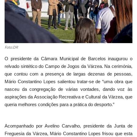
Estatuto Editorial
Saúde
Ficha técnica
Foto:DR
Cultura
O presidente da Câmara Municipal de Barcelos inaugurou o
relvado sintético do Campo de Jogos da Várzea. Na cerimónia,
Lazer
que contou com a presença de largas dezenas de pessoas,
Mário Constantino Lopes salientou tratar-se de “uma obra que
Ambiente
nasceu da congregação de várias vontades, dando voz às
aspirações da Associação Recreativa e Cultural da Várzea, que
queria melhores condições para a prática do desporto.”
Acompanhado por Avelino Carvalho, presidente da Junta de
Freguesia da Várzea, Mário Constantino Lopes frisou que esta