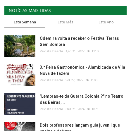
NOTÍCIAS MAIS LIDAS
Esta Semana
Este Mês
Este Ano
Odemira volta a receber o Festival Terras
Sem Sombra
Revista Descla
Ago 31, 2022
1110
3.ª Feira Gastronómica - Alambicada de Vila
Nova de Tazem
Revista Descla
Set 27, 2022
1103
"Lembras-te da Guerra Colonial?" no Teatro
das Beiras,...
Revista Descla
Out 21, 2024
1071
Dois professores lançam guia juvenil que