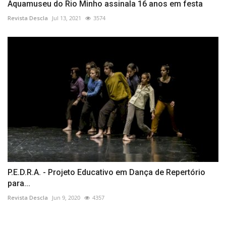
Aquamuseu do Rio Minho assinala 16 anos em festa
Revista Descla
Jul 13, 2021
3574
P.E.D.R.A. - Projeto Educativo em Dança de Repertório
para...
Revista Descla
Jun 9, 2020
4357