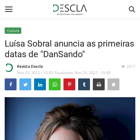
Cultura
Login
Registar
Luísa Sobral anuncia as primeiras
datas de "DanSando"
Home
Revista Descla
2677
...by Descla
Nov 25, 2022 - 10:30
Atualizado: Nov 24, 2022 - 10:48
Desporto
Contactos
Sobre Nós
Educação