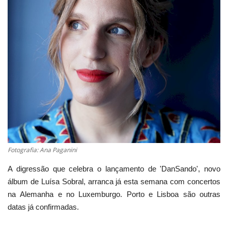
Estatuto Editorial
Saúde
Ficha técnica
Cultura
Lazer
Ambiente
Fotografia: Ana Paganini
A digressão que celebra o lançamento de 'DanSando', novo
álbum de Luísa Sobral, arranca já esta semana com concertos
na Alemanha e no Luxemburgo. Porto e Lisboa são outras
datas já confirmadas.