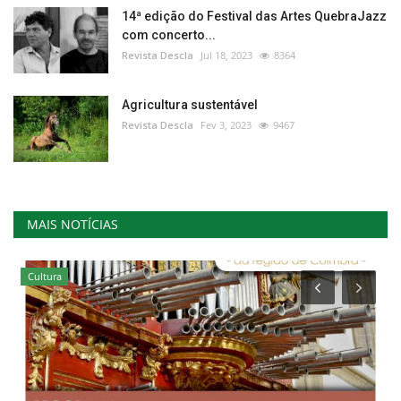
14ª edição do Festival das Artes QuebraJazz
com concerto...
Revista Descla
Jul 18, 2023
8364
Agricultura sustentável
Revista Descla
Fev 3, 2023
9467
MAIS NOTÍCIAS
Cultura