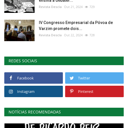
ensina a debater...
Revista Descla
Out 21, 2024
729
IV Congresso Empresarial da Póvoa de
Varzim promete dois...
Revista Descla
Out 22, 2024
728
REDES SOCIAIS
Facebook
Twitter
Instagram
Pinterest
NOTÍCIAS RECOMENDADAS