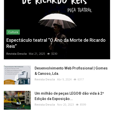
Cultura
Espectáculo teatral “O Ano da Morte de Ricardo
Reis”
Revista Descla
Mai 21, 2025
3230
Desenvolvimento Web Profissional | Gomes
& Canoso, Lda.
Revista Descla
Abr 9, 2024
6317
Um milhão de peças LEGO® dão vida à 2ª
Edição da Exposição...
Revista Descla
Nov 20, 2023
8599