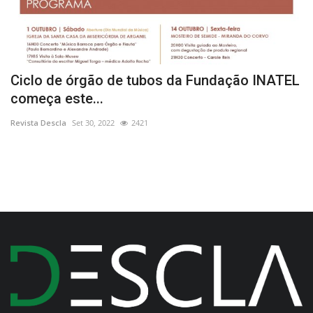
m
Ciclo de órgão de tubos da Fundação INATEL
E
começa este...
E
Revista Descla
Set 30, 2022
2421
Re