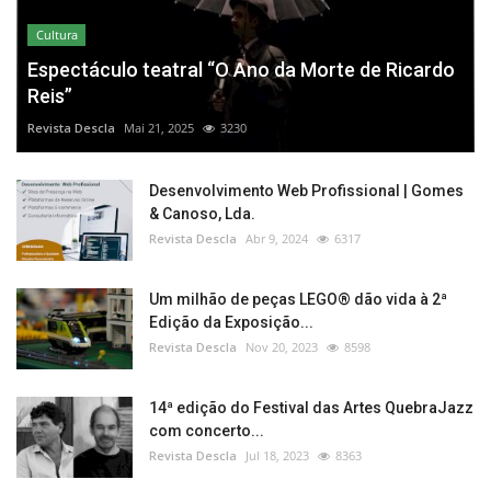
Cultura
Espectáculo teatral “O Ano da Morte de Ricardo
Reis”
Revista Descla
Mai 21, 2025
3230
Desenvolvimento Web Profissional | Gomes
& Canoso, Lda.
Revista Descla
Abr 9, 2024
6317
Um milhão de peças LEGO® dão vida à 2ª
Edição da Exposição...
Revista Descla
Nov 20, 2023
8598
14ª edição do Festival das Artes QuebraJazz
com concerto...
Revista Descla
Jul 18, 2023
8363