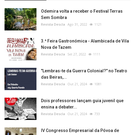
Odemira volta a receber o Festival Terras
Sem Sombra
Revista Descla
Ago 31, 2022
1121
3.ª Feira Gastronómica - Alambicada de Vila
Nova de Tazem
Revista Descla
Set 27, 2022
1111
"Lembras-te da Guerra Colonial?" no Teatro
das Beiras,...
Revista Descla
Out 21, 2024
1081
Dois professores lançam guia juvenil que
ensina a debater...
Revista Descla
Out 21, 2024
733
IV Congresso Empresarial da Póvoa de