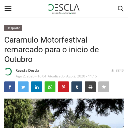
Desporto
Login
Registar
Caramulo Motorfestival
remarcado para o inicio de
Home
Outubro
...by Descla
Revista Descla
3849
Ago 2, 2020 - 16:04
Atualizado: Ago 2, 2020 - 11:15
Desporto
Contactos
Sobre Nós
Educação