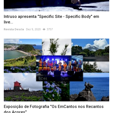
Intruso apresenta "Specific Site - Specific Body" em
live...
Revista Descla
Dez 9, 2020
3757
Exposição de Fotografia "Os EmCantos nos Recantos
dos Açores"...