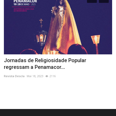
Jornadas de Religiosidade Popular
I
regressam a Penamacor...
e
Revista Descla
Mai 18, 2023
2116
Re