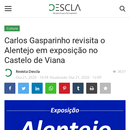
Cultura
Login
Registar
Carlos Gasparinho revisita o
Alentejo em exposição no
Home
Castelo de Viana
...by Descla
Revista Descla
3637
Out 21, 2020 - 16:58
Atualizado: Out 21, 2020 - 12:09
Desporto
Contactos
Sobre Nós
Educação