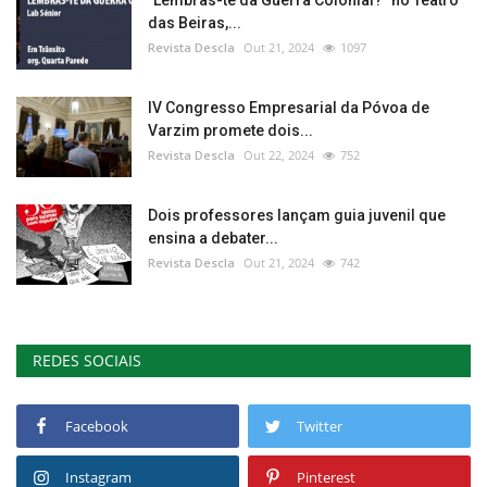
das Beiras,...
Revista Descla
Out 21, 2024
1097
IV Congresso Empresarial da Póvoa de
Varzim promete dois...
Revista Descla
Out 22, 2024
752
Dois professores lançam guia juvenil que
ensina a debater...
Revista Descla
Out 21, 2024
742
REDES SOCIAIS
Facebook
Twitter
Instagram
Pinterest