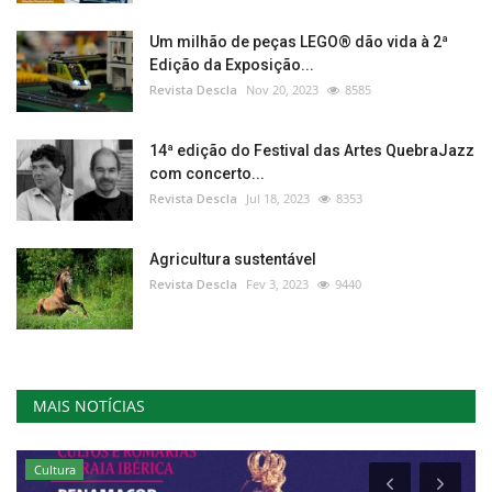
Um milhão de peças LEGO® dão vida à 2ª
Edição da Exposição...
Revista Descla
Nov 20, 2023
8585
14ª edição do Festival das Artes QuebraJazz
com concerto...
Revista Descla
Jul 18, 2023
8353
Agricultura sustentável
Revista Descla
Fev 3, 2023
9440
MAIS NOTÍCIAS
Cultura