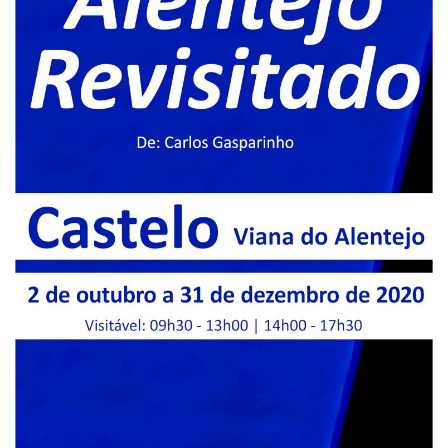
Estatuto Editorial
Saúde
Ficha técnica
Cultura
Lazer
Ambiente