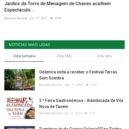
Jardins da Torre de Menagem de Chaves acolhem
Espectáculo...
Revista Descla
Jun 17, 2021
3586
NOTÍCIAS MAIS LIDAS
Esta Semana
Este Mês
Este Ano
Odemira volta a receber o Festival Terras
Sem Sombra
Revista Descla
Ago 31, 2022
1137
3.ª Feira Gastronómica - Alambicada de Vila
Nova de Tazem
Revista Descla
Set 27, 2022
1121
"Lembras-te da Guerra Colonial?" no Teatro