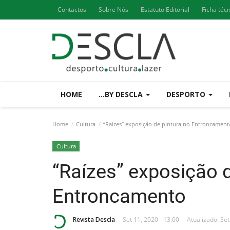
Contactos
Sobre Nós
Estatuto Editorial
Ficha téc
HOME
...BY DESCLA
DESPORTO
Home
Cultura
“Raízes” exposição de pintura no Entroncament
Cultura
“Raízes” exposição d
Entroncamento
Revista Descla
Set 11, 2020 - 13:00
Atualizado: Set