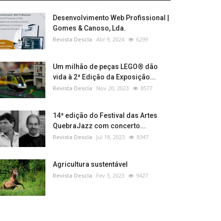
Desenvolvimento Web Profissional |
Gomes & Canoso, Lda.
Revista Descla
Abr 9, 2024
6299
Um milhão de peças LEGO® dão
vida à 2ª Edição da Exposição...
Revista Descla
Nov 20, 2023
8577
14ª edição do Festival das Artes
QuebraJazz com concerto...
Revista Descla
Jul 18, 2023
8347
Agricultura sustentável
Revista Descla
Fev 3, 2023
9427