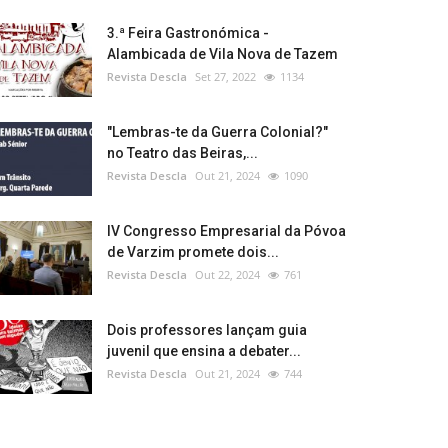
3.ª Feira Gastronómica -
Alambicada de Vila Nova de Tazem
Revista Descla
Set 27, 2022
1134
"Lembras-te da Guerra Colonial?"
no Teatro das Beiras,...
Revista Descla
Out 21, 2024
1090
IV Congresso Empresarial da Póvoa
de Varzim promete dois...
Revista Descla
Out 22, 2024
761
Dois professores lançam guia
juvenil que ensina a debater...
Revista Descla
Out 21, 2024
744