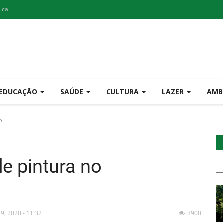
nica
EDUCAÇÃO
SAÚDE
CULTURA
LAZER
AMB
o
e pintura no
 9, 2020 - 11:32
3900