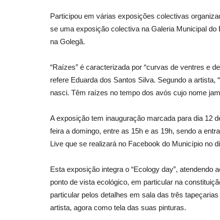
Participou em várias exposições colectivas organizad
se uma exposição colectiva na Galeria Municipal do 
Desporto
na Golegã.
“Raízes” é caracterizada por “curvas de ventres e d
refere Eduarda dos Santos Silva. Segundo a artista,
nasci. Têm raízes no tempo dos avós cujo nome jama
A exposição tem inauguração marcada para dia 12 de
feira a domingo, entre as 15h e as 19h, sendo a ent
Live que se realizará no Facebook do Município no d
Liga MEO Surf: 1ª divisão do su
nacional está de volta...
Esta exposição integra o “Ecology day”, atendendo 
Revista Descla
Jun 20, 2023
2485
ponto de vista ecológico, em particular na constitu
particular pelos detalhes em sala das três tapeçarias
artista, agora como tela das suas pinturas.