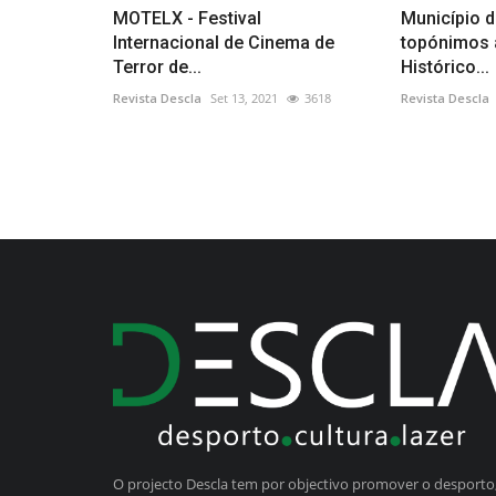
MOTELX - Festival
Município d
Internacional de Cinema de
topónimos 
Terror de...
Histórico...
Revista Descla
Set 13, 2021
3618
Revista Descla
O projecto Descla tem por objectivo promover o desporto,