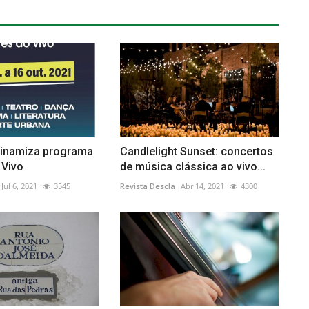
inamiza programa
Candlelight Sunset: concertos
 Vivo
de música clássica ao vivo...
Jul 6, 2021
3545
Revista Descla
Abr 14, 2021
4300