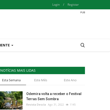
Login
/
Registar
IENTE
NOTÍCIAS MAIS LIDAS
Esta Semana
Este Mês
Este Ano
Odemira volta a receber o Festival
Terras Sem Sombra
Revista Descla
Ago 31, 2022
1145