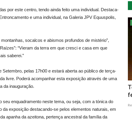
as por este centro, tendo ainda feito uma individual. Destaca-
Entroncamento e uma individual, na Galeria JPV Equuspolis,
Lazer
e montanhas, socalcos e abismos profundos de mistério”,
 “Raízes”: “Vieram da terra em que cresci e casa em que
is saberei.”
 Setembro, pelas 17h00 e estará aberta ao público de terça-
rada livre. Poderá acompanhar esta exposição através de uma
ia da inauguração.
rf
Pai Natal dos Oceanos cumpre
T
tradição e mergulha no SEA...
f
ao seu enquadramento neste tema, ou seja, com a tónica do
Revista Descla
Dez 22, 2022
3203
Re
ição da exposição destacando-se pelos elementos naturais, em
 da apanha da azeitona, pertença ancestral da família da