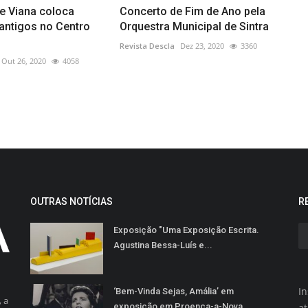
e Viana coloca
Concerto de Fim de Ano pela
antigos no Centro
Orquestra Municipal de Sintra
Revista Descla
Dez 23, 2020
3360
Out 26, 2020
4058
OUTRAS NOTÍCIAS
R
Exposição "Uma Exposição Escrita.
Agustina Bessa-Luís e...
In
‘Bem-Vinda Sejas, Amália’ em
 a
exposição em Proença-a-Nova
a