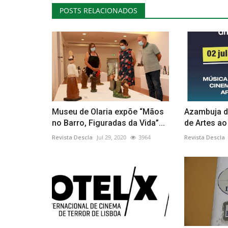
POSTS RELACIONADOS
Museu de Olaria expõe “Mãos
Azambuja d
no Barro, Figuradas da Vida”...
de Artes ao
Revista Descla
Jul 29, 2020
3964
Revista Descla