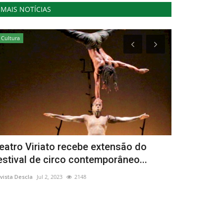
MAIS NOTÍCIAS
Cultura
Cultura
eatro Viriato recebe extensão do
O espectác
estival de circo contemporâneo...
Revista Descla
Ma
vista Descla
Jul 2, 2023
2148