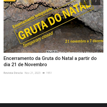
Encerramento da Gruta do Natal a partir do
J
dia 21 de Novembro
D
Revista Descla
Nov 21, 2023
1951
Re