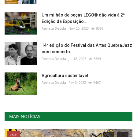
Um milhão de peças LEGO® dão vida à 2ª
Edição da Exposição...
Revista Descla
Nov 20, 2023
8599
14ª edição do Festival das Artes QuebraJazz
com concerto...
Revista Descla
Jul 18, 2023
8364
Agricultura sustentável
Revista Descla
Fev 3, 2023
9467
MAIS NOTÍCIAS
Lazer