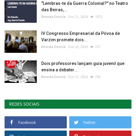
"Lembras-te da Guerra Colonial?" no Teatro
das Beiras,...
Revista Descla
Out 21, 2024
1072
IV Congresso Empresarial da Póvoa de
Varzim promete dois...
Revista Descla
Out 22, 2024
727
Dois professores lançam guia juvenil que
ensina a debater...
Revista Descla
Out 21, 2024
726
REDES SOCIAIS
Facebook
Twitter