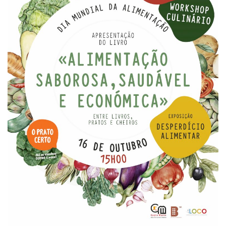
Estatuto Editorial
Saúde
Ficha técnica
Cultura
Lazer
Ambiente