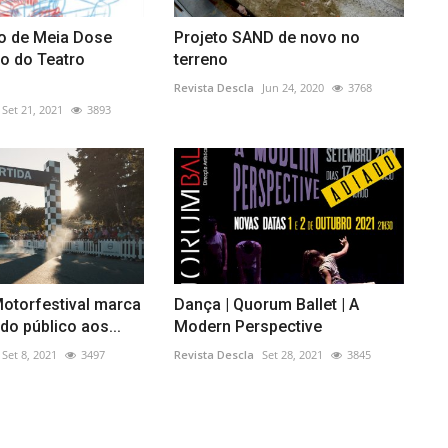
o de Meia Dose
Projeto SAND de novo no
o do Teatro
terreno
Revista Descla
Jun 24, 2020
3768
Set 21, 2021
3893
otorfestival marca
Dança | Quorum Ballet | A
o público aos...
Modern Perspective
Set 8, 2021
3497
Revista Descla
Set 28, 2021
3845