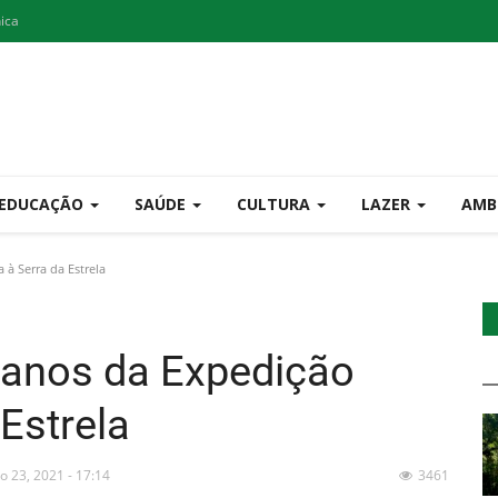
nica
EDUCAÇÃO
SAÚDE
CULTURA
LAZER
AMB
à Serra da Estrela
anos da Expedição
 Estrela
o 23, 2021 - 17:14
3461