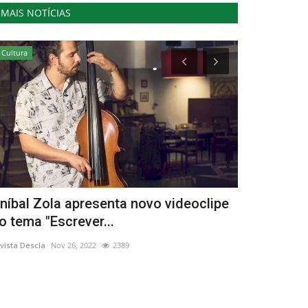
MAIS NOTÍCIAS
Cultura
Cultura
níbal Zola apresenta novo videoclipe
Oficina de
o tema "Escrever...
apresentaçã
vista Descla
Nov 26, 2022
2389
Revista Descla
Ag