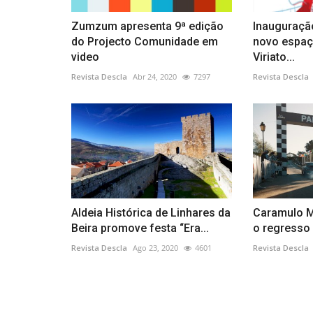
Zumzum apresenta 9ª edição
Inauguraçã
do Projecto Comunidade em
novo espaç
video
Viriato...
Revista Descla
Abr 24, 2020
7297
Revista Descla
Aldeia Histórica de Linhares da
Caramulo M
Beira promove festa “Era...
o regresso d
Revista Descla
Ago 23, 2020
4601
Revista Descla