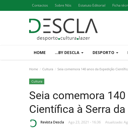
Contactos
Sobre Nós
Estatuto Editorial
Ficha téc
HOME
...BY DESCLA
DESPORTO
Home
Cultura
Seia comemora 140 anos da Expedição Científica 
Cultura
Seia comemora 140 
Científica à Serra da
Revista Descla
Ago 23, 2021 - 16:36
Atualizado: Ag