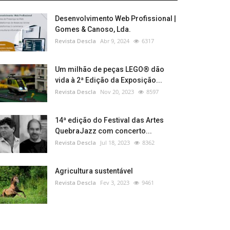
Desenvolvimento Web Profissional |
Gomes & Canoso, Lda.
Revista Descla
Abr 9, 2024
6317
Um milhão de peças LEGO® dão
vida à 2ª Edição da Exposição...
Revista Descla
Nov 20, 2023
8597
14ª edição do Festival das Artes
QuebraJazz com concerto...
Revista Descla
Jul 18, 2023
8362
Agricultura sustentável
Revista Descla
Fev 3, 2023
9461