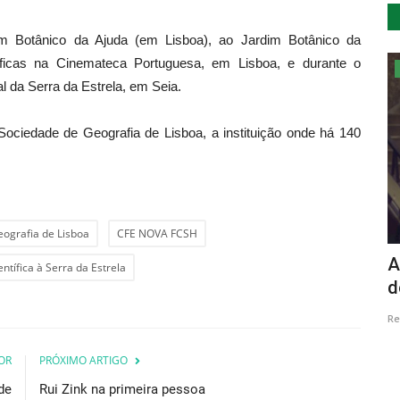
m Botânico da Ajuda (em Lisboa), ao Jardim Botânico da
ficas na Cinemateca Portuguesa, em Lisboa, e durante o
Cultura
l da Serra da Estrela, em Seia.
ciedade de Geografia de Lisboa, a instituição onde há 140
ografia de Lisboa
CFE NOVA FCSH
vencem
Natal em Coura
A
ntífica à Serra da Estrela
d
Revista Descla
Dez 20, 2022
2653
Re
OR
PRÓXIMO ARTIGO
de
Rui Zink na primeira pessoa