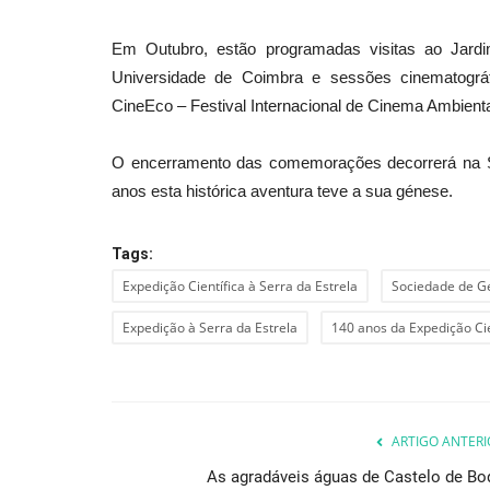
Em Outubro, estão programadas visitas ao Jardi
Universidade de Coimbra e sessões cinematográ
Desporto
CineEco – Festival Internacional de Cinema Ambienta
O encerramento das comemorações decorrerá na So
anos esta histórica aventura teve a sua génese.
Tags:
Expedição Científica à Serra da Estrela
Sociedade de Ge
André Rodrigues e Inês João 
Expedição à Serra da Estrela
140 anos da Expedição Cie
Campeonato Nacional...
Revista Descla
Jan 12, 2023
2458
ARTIGO ANTERI
As agradáveis águas de Castelo de Bo