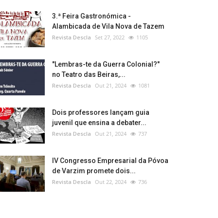
3.ª Feira Gastronómica -
Alambicada de Vila Nova de Tazem
Revista Descla
Set 27, 2022
1105
"Lembras-te da Guerra Colonial?"
no Teatro das Beiras,...
Revista Descla
Out 21, 2024
1081
Dois professores lançam guia
juvenil que ensina a debater...
Revista Descla
Out 21, 2024
737
IV Congresso Empresarial da Póvoa
de Varzim promete dois...
Revista Descla
Out 22, 2024
736