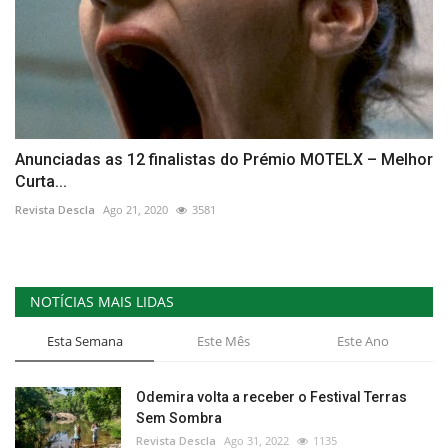
Anunciadas as 12 finalistas do Prémio MOTELX – Melhor
Curta...
Revista Descla
Ago 21, 2020
3581
NOTÍCIAS MAIS LIDAS
Esta Semana
Este Mês
Este Ano
Odemira volta a receber o Festival Terras
Sem Sombra
Revista Descla
Ago 31, 2022
1135