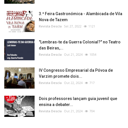
3.ª Feira Gastronómica - Alambicada de Vila
Nova de Tazem
Revista Descla
Set 27, 2022
1121
"Lembras-te da Guerra Colonial?" no Teatro
das Beiras,...
Revista Descla
Out 21, 2024
1054
IV Congresso Empresarial da Póvoa de
Varzim promete dois...
Revista Descla
Out 22, 2024
717
Dois professores lançam guia juvenil que
ensina a debater...
Revista Descla
Out 21, 2024
704