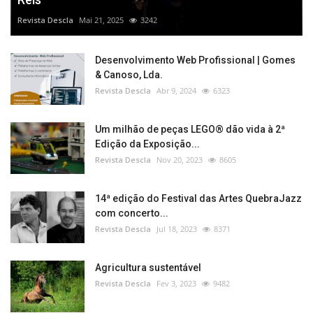
Revista Descla
Mai 21, 2025
3242
Desenvolvimento Web Profissional | Gomes
& Canoso, Lda.
Revista Descla
Abr 9, 2024
6323
Um milhão de peças LEGO® dão vida à 2ª
Edição da Exposição...
Revista Descla
Nov 20, 2023
8605
14ª edição do Festival das Artes QuebraJazz
com concerto...
Revista Descla
Jul 18, 2023
8371
Agricultura sustentável
Revista Descla
Fev 3, 2023
9482