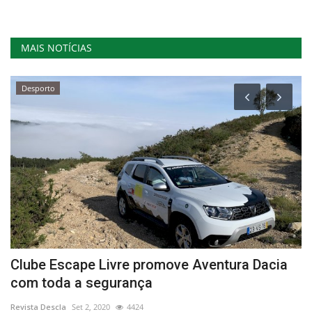
MAIS NOTÍCIAS
Desporto
Clube Escape Livre promove Aventura Dacia
E
com toda a segurança
G
Revista Descla
Set 2, 2020
4424
Re