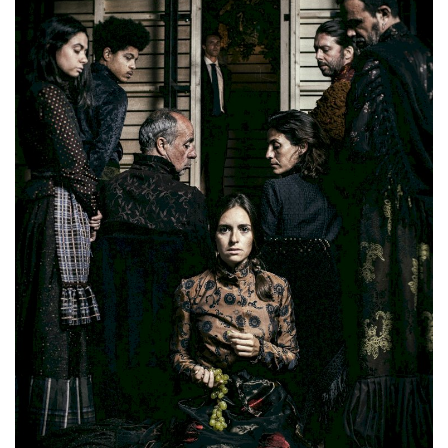
Estatuto Editorial
Saúde
Ficha técnica
Cultura
Lazer
Ambiente