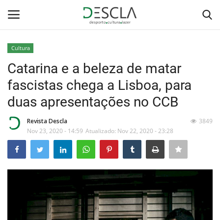
Cultura
Login
Registar
Catarina e a beleza de matar
fascistas chega a Lisboa, para
Home
duas apresentações no CCB
...by Descla
Revista Descla
3849
Nov 23, 2020 - 14:59
Atualizado: Nov 22, 2020 - 23:28
Desporto
Contactos
Sobre Nós
Educação