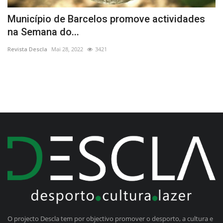
Município de Barcelos promove actividades
T
na Semana do...
Re
Revista Descla
Mai 28, 2022
3421
O projecto Descla tem por objectivo promover o desporto, a cultura e