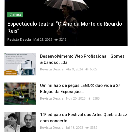
Cultura
Espectáculo teatral “O Ano da Morte de Ricardo
Reis”
Revista Descla
Mai 21, 2025
3215
Desenvolvimento Web Profissional | Gomes
& Canoso, Lda.
Revista Descla
Abr 9, 2024
6305
Um milhão de peças LEGO® dão vida à 2ª
Edição da Exposição...
Revista Descla
Nov 20, 2023
8583
14ª edição do Festival das Artes QuebraJazz
com concerto...
Revista Descla
Jul 18, 2023
8352