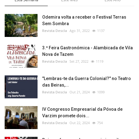
Odemira volta a receber o Festival Terras
Sem Sombra
Revista Descla
Ago 31, 2022
1137
3.ª Feira Gastronómica - Alambicada de Vila
Nova de Tazem
Revista Descla
Set 27, 2022
1119
"Lembras-te da Guerra Colonial?" no Teatro
das Beiras,...
Revista Descla
Out 21, 2024
1099
IV Congresso Empresarial da Póvoa de
Varzim promete dois...
Revista Descla
Out 22, 2024
754