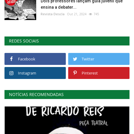
Dois professores lançam guia juvenil que
ensina a debater...
Revista Descla
Out 21, 2024
745
REDES SOCIAIS
Facebook
Twitter
Instagram
Pinterest
NOTÍCIAS RECOMENDADAS