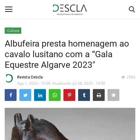
Cultura
Login
Registar
Albufeira presta homenagem ao
cavalo lusitano com a “Gala
Home
Equestre Algarve 2023"
...by Descla
Revista Descla
2504
Ago 1, 2023 - 15:00
Atualizado: Jul 28, 2023 - 14:50
Desporto
Contactos
Sobre Nós
Educação