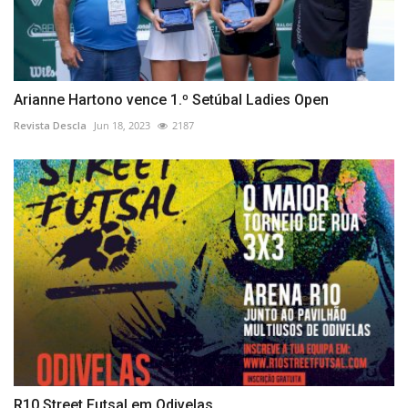
Arianne Hartono vence 1.º Setúbal Ladies Open
Revista Descla
Jun 18, 2023
2187
R10 Street Futsal em Odivelas