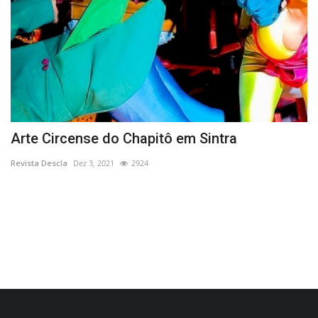
Arte Circense do Chapitô em Sintra
P
d
Revista Descla
Dez 3, 2021
2924
Re