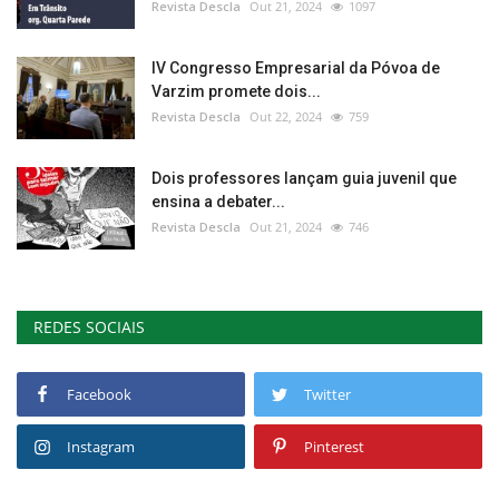
Revista Descla
Out 21, 2024
1097
IV Congresso Empresarial da Póvoa de
Varzim promete dois...
Revista Descla
Out 22, 2024
759
Dois professores lançam guia juvenil que
ensina a debater...
Revista Descla
Out 21, 2024
746
REDES SOCIAIS
Facebook
Twitter
Instagram
Pinterest