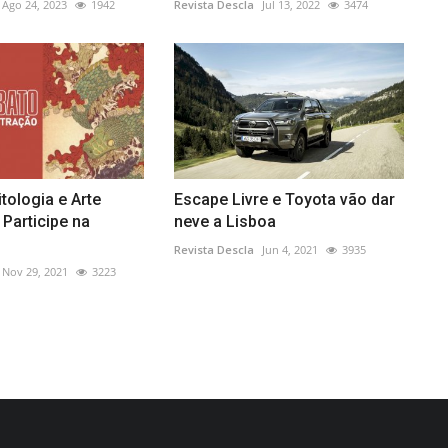
Ago 24, 2023
1942
Revista Descla
Jul 13, 2022
3474
tologia e Arte
Escape Livre e Toyota vão dar
 Participe na
neve a Lisboa
Revista Descla
Jun 4, 2021
3935
Nov 29, 2021
3223