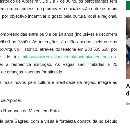
tórico de Albufeira”. De 3 a 7 de Julho, os participantes têm
s em grupo com vista a promover a socialização entre os mais
or objectivo incentivar o gosto pela cultura local e regional,
Cultura
ompreendidas entre os 9 e os 14 anos (inclusive) e decorrem
9h00 às 13h00. As inscrições já estão abertas, pelo que os
o Arquivo Histórico, através do telefone em 289 599 638, por
és do link
https://www.cm-albufeira.pt/content/inscricoes-do-
 à respectiva inscrição. As vagas são limitadas a 20
de crianças inscritas for atingido.
mais novos pela cultura e identidade da região, integra as
tória por
Ópera Nabucco de Giuseppe Verdi no
A
Salão Preto e Prata...
d
de Alportel.
Revista Descla
Out 8, 2023
1760
Re
as Romanas de Milreu, em Estoi.
a para Sagres, com a visita à fortaleza construída no século