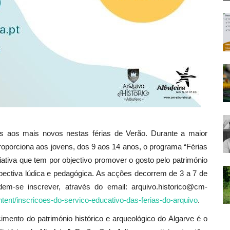
rtas aos mais novos nestas férias de Verão. Durante a maior
 proporciona aos jovens, dos 9 aos 14 anos, o programa “Férias
ciativa que tem por objectivo promover o gosto pelo património
pectiva lúdica e pedagógica. As acções decorrem de 3 a 7 de
m-se inscrever, através do email: arquivo.historico@cm-
ntent/inscricoes-do-servico-educativo-das-ferias-do-arquivo
.
nto do património histórico e arqueológico do Algarve é o