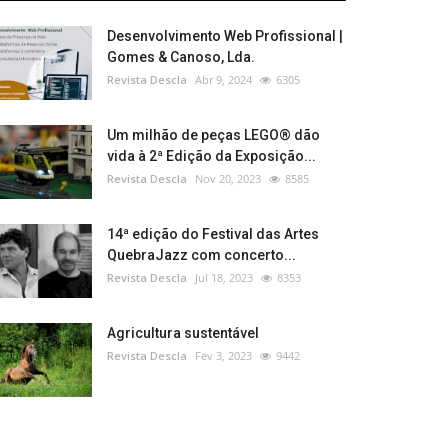
Desenvolvimento Web Profissional |
Gomes & Canoso, Lda.
Revista Descla
Abr 9, 2024
6305
Um milhão de peças LEGO® dão
vida à 2ª Edição da Exposição...
Revista Descla
Nov 20, 2023
8585
14ª edição do Festival das Artes
QuebraJazz com concerto...
Revista Descla
Jul 18, 2023
8353
Agricultura sustentável
Revista Descla
Fev 3, 2023
9442