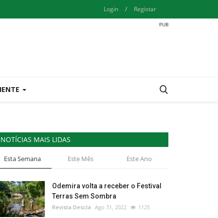
Login
/
Registar
IENTE
NOTÍCIAS MAIS LIDAS
Esta Semana
Este Mês
Este Ano
Odemira volta a receber o Festival
Terras Sem Sombra
Revista Descla
Ago 31, 2022
1125