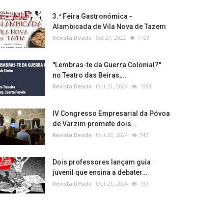
3.ª Feira Gastronómica -
Alambicada de Vila Nova de Tazem
Revista Descla
Set 27, 2022
1109
"Lembras-te da Guerra Colonial?"
no Teatro das Beiras,...
Revista Descla
Out 21, 2024
1093
IV Congresso Empresarial da Póvoa
de Varzim promete dois...
Revista Descla
Out 22, 2024
747
Dois professores lançam guia
juvenil que ensina a debater...
Revista Descla
Out 21, 2024
737