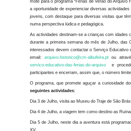
mote para o programa “Férias de Verão do Arquivo His
a oportunidade de experienciar diversas actividade
jovens, com destaque para diversas visitas que têm p
Ambiente
numa perspectiva lúdica e pedagógica.
As actividades destinam-se a crianças com idades c
durante a primeira semana do mês de Julho, das 0
interessados devem contactar o Serviço Educativo d
email:
arquivo.historico@cm-albufeira.pt
ou atrav
servico-educativo-das-ferias-do-arquivo
e proceder
participantes e encerram, assim que, o número limite 
O programa, que promete aguçar a curiosidade dos 
Alves Ribeiro, não fiques na his
seguintes
actividades
:
ecocídio!
Dia 3 de Julho, visita ao Museu do Traje de São Brás 
Revista Descla
Nov 8, 2022
3314
Dia 4 de Julho, a viagem tem como destino as Ruín
Dia 5 de Julho, neste dia a aventura está programad
XV.