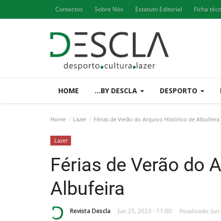
Contactos
Sobre Nós
Estatuto Editorial
Ficha téc
HOME
...BY DESCLA
DESPORTO
Home
Lazer
Férias de Verão do Arquivo Histórico de Albufeira
Lazer
Férias de Verão do A
Albufeira
Revista Descla
Jun 25, 2023 - 11:00
Atualizado: Jun