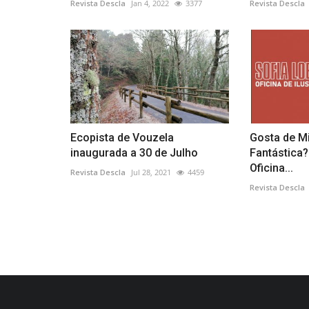
Revista Descla
Jan 4, 2022
3377
Revista Descla
Ecopista de Vouzela
Gosta de Mi
inaugurada a 30 de Julho
Fantástica?
Oficina...
Revista Descla
Jul 28, 2021
4459
Revista Descla