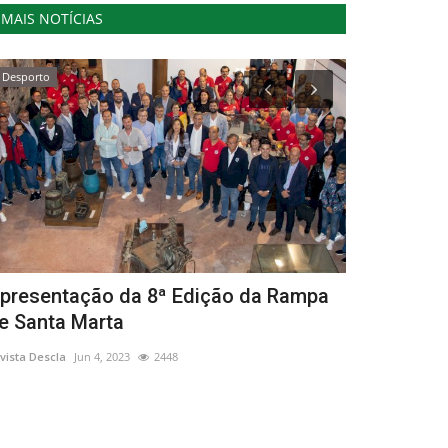
MAIS NOTÍCIAS
Desporto
Desporto
presentação da 8ª Edição da Rampa
Air France 
e Santa Marta
Jogos Olím
vista Descla
Jun 4, 2023
2448
Revista Descla
Ag