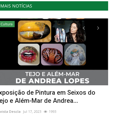
MAIS NOTÍCIAS
Cultura
Cultura
xposição de Pintura em Seixos do
Festival T
ejo e Além-Mar de Andrea...
Odemira um
vista Descla
Jul 17, 2023
1993
Revista Descla
Ou