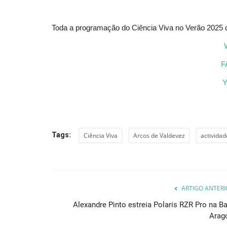
Toda a programação do Ciência Viva no Verão 2025 
Desporto
F
Tags:
Ciência Viva
Arcos de Valdevez
actividad
Troféu de Trail Terras de Águe
arranca no próximo dia...
Revista Descla
Fev 3, 2023
2803
ARTIGO ANTERI
Alexandre Pinto estreia Polaris RZR Pro na Ba
Arag