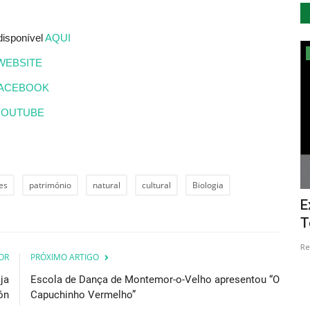
disponível
AQUI
Cultura
WEBSITE
ACEBOOK
YOUTUBE
es
património
natural
cultural
Biologia
da
Integralmente interpretado em Língua
E
Gestual Portuguesa,...
T
Revista Descla
Fev 18, 2023
2416
Re
OR
PRÓXIMO ARTIGO
ja
Escola de Dança de Montemor-o-Velho apresentou “O
ón
Capuchinho Vermelho”