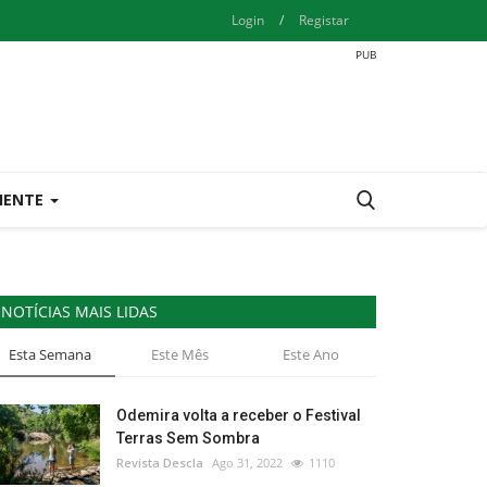
Login
/
Registar
IENTE
NOTÍCIAS MAIS LIDAS
Esta Semana
Este Mês
Este Ano
Odemira volta a receber o Festival
Terras Sem Sombra
Revista Descla
Ago 31, 2022
1110