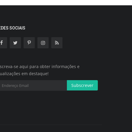
EDES SOCIAIS
screva-se aqui para obter informações e
tualizações em destaque!
Subscrever