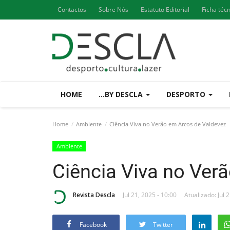
Contactos
Sobre Nós
Estatuto Editorial
Ficha téc
HOME
...BY DESCLA
DESPORTO
Home
Ambiente
Ciência Viva no Verão em Arcos de Valdevez
Ambiente
Ciência Viva no Ver
Revista Descla
Jul 21, 2025 - 10:00
Atualizado: Jul 
Facebook
Twitter