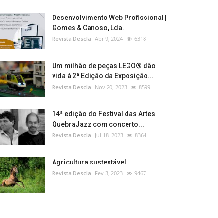
Desenvolvimento Web Profissional |
Gomes & Canoso, Lda.
Revista Descla
Abr 9, 2024
6318
Um milhão de peças LEGO® dão
vida à 2ª Edição da Exposição...
Revista Descla
Nov 20, 2023
8599
14ª edição do Festival das Artes
QuebraJazz com concerto...
Revista Descla
Jul 18, 2023
8364
Agricultura sustentável
Revista Descla
Fev 3, 2023
9467