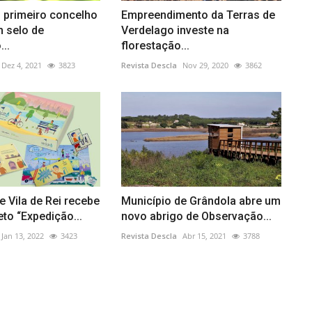
 primeiro concelho
Empreendimento da Terras de
m selo de
Verdelago investe na
...
florestação...
Dez 4, 2021
3823
Revista Descla
Nov 29, 2020
3862
e Vila de Rei recebe
Município de Grândola abre um
eto “Expedição...
novo abrigo de Observação...
Jan 13, 2022
3423
Revista Descla
Abr 15, 2021
3788