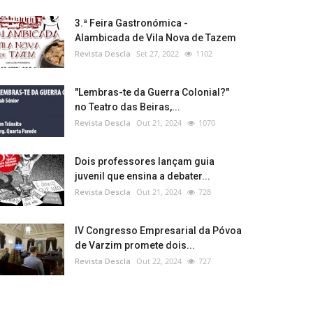
3.ª Feira Gastronómica -
Alambicada de Vila Nova de Tazem
Revista Descla
Set 27, 2022
1102
"Lembras-te da Guerra Colonial?"
no Teatro das Beiras,...
Revista Descla
Out 21, 2024
1070
Dois professores lançam guia
juvenil que ensina a debater...
Revista Descla
Out 21, 2024
728
IV Congresso Empresarial da Póvoa
de Varzim promete dois...
Revista Descla
Out 22, 2024
727