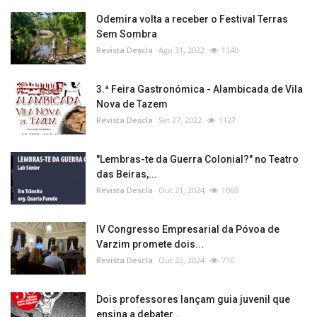
Odemira volta a receber o Festival Terras
Sem Sombra
Revista Descla
Ago 31, 2022
1140
3.ª Feira Gastronómica - Alambicada de Vila
Nova de Tazem
Revista Descla
Set 27, 2022
1127
"Lembras-te da Guerra Colonial?" no Teatro
das Beiras,...
Revista Descla
Out 21, 2024
1060
IV Congresso Empresarial da Póvoa de
Varzim promete dois...
Revista Descla
Out 22, 2024
716
Dois professores lançam guia juvenil que
ensina a debater...