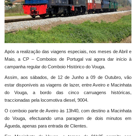
Estatuto Editorial
Saúde
Ficha técnica
Após a realização das viagens especiais, nos meses de Abril e
Cultura
Maio, a CP – Comboios de Portugal vai agora dar início à
campanha regular do Comboio Histórico do Vouga.
Lazer
Assim, aos sábados, de 12 de Junho a 09 de Outubro, vão
estar disponíveis as viagens de lazer, entre Aveiro e Macinhata
Ambiente
do Vouga, a bordo das cinco carruagens históricas,
traccionadas pela locomotiva diesel, 9004.
O comboio parte de Aveiro às 13h40, com destino a Macinhata
do Vouga, efectuando uma paragem de dois minutos em
Águeda, apenas para entrada de Clientes.