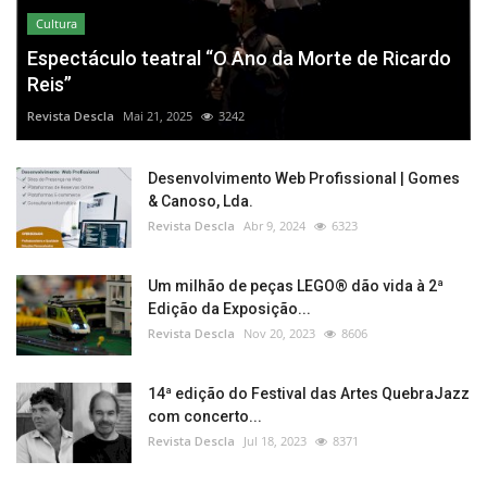
Cultura
Espectáculo teatral “O Ano da Morte de Ricardo
Reis”
Revista Descla
Mai 21, 2025
3242
Desenvolvimento Web Profissional | Gomes
& Canoso, Lda.
Revista Descla
Abr 9, 2024
6323
Um milhão de peças LEGO® dão vida à 2ª
Edição da Exposição...
Revista Descla
Nov 20, 2023
8606
14ª edição do Festival das Artes QuebraJazz
com concerto...
Revista Descla
Jul 18, 2023
8371