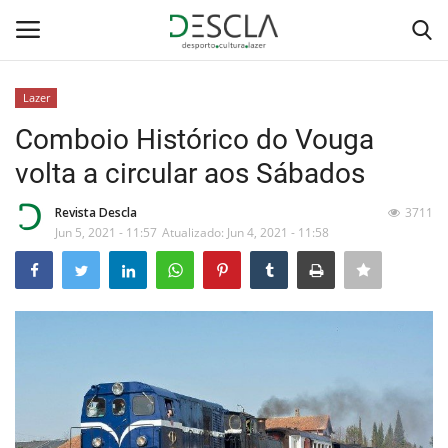
Lazer
Login
Registar
Comboio Histórico do Vouga
volta a circular aos Sábados
Home
Revista Descla
3711
...by Descla
Jun 5, 2021 - 11:57
Atualizado: Jun 4, 2021 - 11:58
Desporto
Contactos
Sobre Nós
Educação