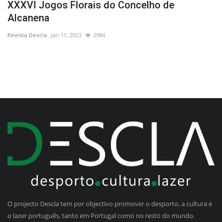
XXXVI Jogos Florais do Concelho de
S
Alcanena
C
Revista Descla
Jan 11, 2023
2984
Re
O projecto Descla tem por objectivo promover o desporto, a cultura e
o lazer português, tanto em Portugal como no resto do mundo.