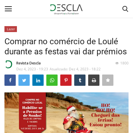
Lazer
Login
Registar
Comprar no comércio de Loulé
durante as festas vai dar prémios
Home
Revista Descla
1800
...by Descla
Dez 4, 2023 - 19:23
Atualizado: Dez 4, 2023 - 18:22
Desporto
Contactos
Sobre Nós
Educação