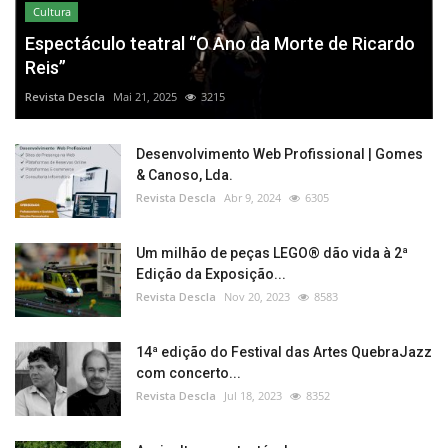
Cultura
Espectáculo teatral “O Ano da Morte de Ricardo
Reis”
Revista Descla
Mai 21, 2025
3215
Desenvolvimento Web Profissional | Gomes
& Canoso, Lda.
Revista Descla
Abr 9, 2024
6305
Um milhão de peças LEGO® dão vida à 2ª
Edição da Exposição...
Revista Descla
Nov 20, 2023
8583
14ª edição do Festival das Artes QuebraJazz
com concerto...
Revista Descla
Jul 18, 2023
8352