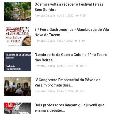
Odemira volta a receber o Festival Terras
Sem Sombra
Revista Descla
Ago 31, 2022
1138
3.ª Feira Gastronómica - Alambicada de Vila
Nova de Tazem
Revista Descla
Set 27, 2022
1119
"Lembras-te da Guerra Colonial?" no Teatro
das Beiras,...
Revista Descla
Out 21, 2024
1097
IV Congresso Empresarial da Póvoa de
Varzim promete dois...
Revista Descla
Out 22, 2024
756
Dois professores lançam guia juvenil que
ensina a debater...