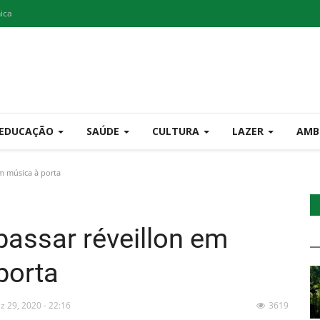
nica
EDUCAÇÃO
SAÚDE
CULTURA
LAZER
AMB
m música à porta
assar réveillon em
porta
z 29, 2020 - 22:16
3619