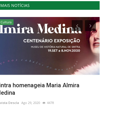
MAIS NOTÍCIAS
Cultura
Cultura
intra homenageia Maria Almira
Festival da
edina
Evento do
vista Descla
Ago 29, 2020
4478
Revista Descla
Ab