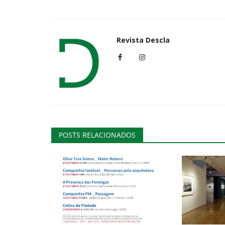
Cultura
Revista Descla
POSTS RELACIONADOS
Fado sai às ruas do concelho 
Setúbal em 16 noites
Revista Descla
Jun 27, 2022
2757