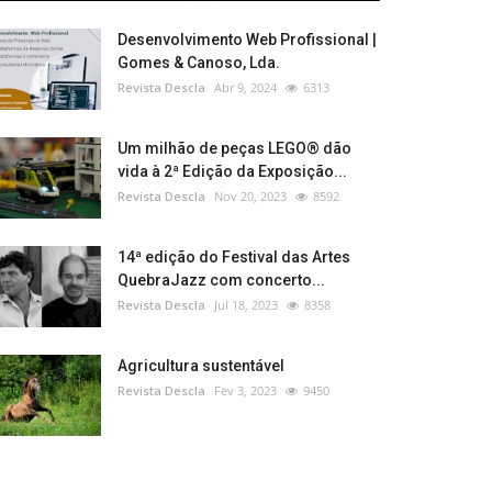
Desenvolvimento Web Profissional |
Gomes & Canoso, Lda.
Revista Descla
Abr 9, 2024
6313
Um milhão de peças LEGO® dão
vida à 2ª Edição da Exposição...
Revista Descla
Nov 20, 2023
8592
14ª edição do Festival das Artes
QuebraJazz com concerto...
Revista Descla
Jul 18, 2023
8358
Agricultura sustentável
Revista Descla
Fev 3, 2023
9450