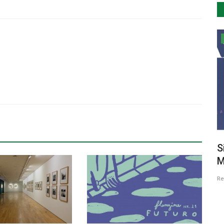
Desporto
de
Selecções de juniores e de sub-23 a
S
caminho da Taça das...
M
Revista Descla
Mai 22, 2023
2324
Re