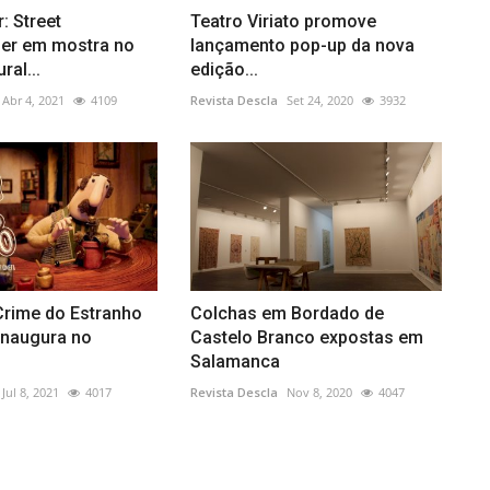
: Street
Teatro Viriato promove
er em mostra no
lançamento pop-up da nova
ral...
edição...
Abr 4, 2021
4109
Revista Descla
Set 24, 2020
3932
Crime do Estranho
Colchas em Bordado de
 inaugura no
Castelo Branco expostas em
Salamanca
Jul 8, 2021
4017
Revista Descla
Nov 8, 2020
4047