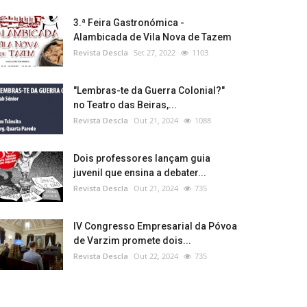
3.ª Feira Gastronómica -
Alambicada de Vila Nova de Tazem
Revista Descla
Set 27, 2022
1103
"Lembras-te da Guerra Colonial?"
no Teatro das Beiras,...
Revista Descla
Out 21, 2024
1088
Dois professores lançam guia
juvenil que ensina a debater...
Revista Descla
Out 21, 2024
735
IV Congresso Empresarial da Póvoa
de Varzim promete dois...
Revista Descla
Out 22, 2024
735