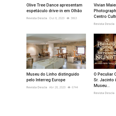
Olive Tree Dance apresentam
Vivian Maier
espetáculo drive-in em Olhão
Photograph
Centro Cultu
Revista Descla
Out 8, 2020
3863
Revista Descla
Museu do Linho distinguido
O Peculiar 
pelo Interreg Europe
Sr. Jacinto
Museu...
Revista Descla
Abr 28, 2020
6744
Revista Descla