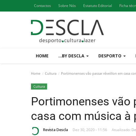
Contactos
Sobre Nós
Estatuto Editorial
Ficha téc
HOME
...BY DESCLA
DESPORTO
Home
Cultura
Portimonenses vão passar réveillon em casa co
Cultura
Portimonenses vão p
casa com música à 
Revista Descla
Dez 30, 2020 - 11:56
Atualizado: De