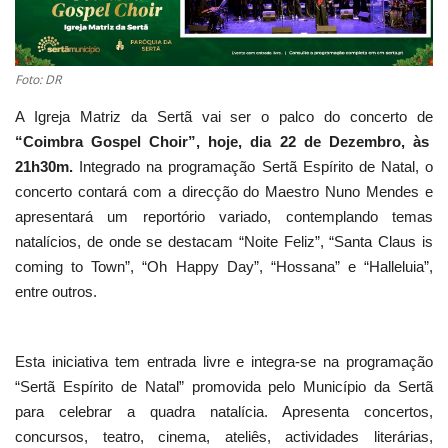
Estatuto Editorial
Foto: DR
Saúde
A Igreja Matriz da Sertã vai ser o palco do concerto de
Ficha técnica
“Coimbra Gospel Choir”, hoje, dia 22 de Dezembro, às
21h30m.
Integrado na programação Sertã Espírito de Natal, o
Cultura
concerto contará com a direcção do Maestro Nuno Mendes e
apresentará um reportório variado, contemplando temas
Lazer
natalícios, de onde se destacam “Noite Feliz”, “Santa Claus is
coming to Town”, “Oh Happy Day”, “Hossana” e “Halleluia”,
Ambiente
entre outros.
Esta iniciativa tem entrada livre e integra-se na programação
“Sertã Espírito de Natal” promovida pelo Município da Sertã
para celebrar a quadra natalícia. Apresenta concertos,
concursos, teatro, cinema, ateliês, actividades literárias,