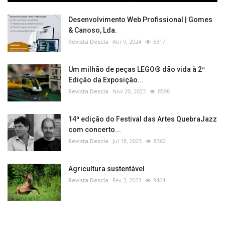
Desenvolvimento Web Profissional | Gomes
& Canoso, Lda.
Revista Descla
Abr 9, 2024
6317
Um milhão de peças LEGO® dão vida à 2ª
Edição da Exposição...
Revista Descla
Nov 20, 2023
8598
14ª edição do Festival das Artes QuebraJazz
com concerto...
Revista Descla
Jul 18, 2023
8362
Agricultura sustentável
Revista Descla
Fev 3, 2023
9464