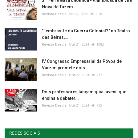
3.ª Feira Gastronómica - Alambicada de Vila
Nova de Tazem
Revista Descla
Set 27, 2022
1104
"Lembras-te da Guerra Colonial?" no Teatro
das Beiras,...
Revista Descla
Out 21, 2024
1082
IV Congresso Empresarial da Póvoa de
Varzim promete dois...
Revista Descla
Out 22, 2024
737
Dois professores lançam guia juvenil que
ensina a debater...
Revista Descla
Out 21, 2024
735
REDES SOCIAIS