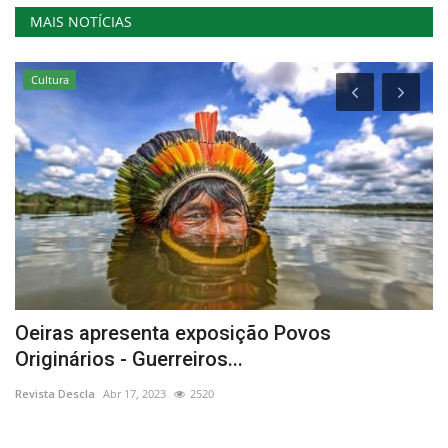
MAIS NOTÍCIAS
Cultura
o
Oeiras apresenta exposição Povos
M
Originários - Guerreiros...
Re
Revista Descla
Abr 17, 2023
2520