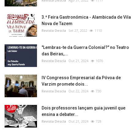
Revista Descla
Ago 31, 2022
1117
3.ª Feira Gastronómica - Alambicada de Vila
Nova de Tazem
Revista Descla
Set 27, 2022
1110
"Lembras-te da Guerra Colonial?" no Teatro
das Beiras,...
Revista Descla
Out 21, 2024
1076
IV Congresso Empresarial da Póvoa de
Varzim promete dois...
Revista Descla
Out 22, 2024
730
Dois professores lançam guia juvenil que
ensina a debater...
Revista Descla
Out 21, 2024
728