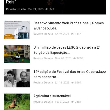
Reis”
Revista Descla
Mai 21, 2025
3230
Desenvolvimento Web Profissional | Gomes
& Canoso, Lda.
Revista Descla
Abr 9, 2024
6317
Um milhão de peças LEGO® dão vida à 2ª
Edição da Exposição...
Revista Descla
Nov 20, 2023
8598
14ª edição do Festival das Artes QuebraJazz
com concerto...
Revista Descla
Jul 18, 2023
8364
Agricultura sustentável
Revista Descla
Fev 3, 2023
9465