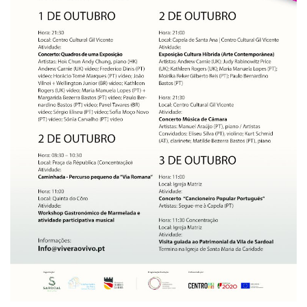
Estatuto Editorial
Saúde
Ficha técnica
Cultura
Lazer
Ambiente