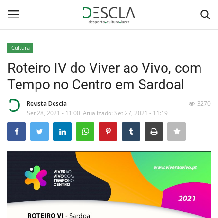
Cultura
Login
Registar
Roteiro IV do Viver ao Vivo, com
Tempo no Centro em Sardoal
Home
Revista Descla
3270
...by Descla
Set 28, 2021 - 11:00
Atualizado: Set 27, 2021 - 11:19
Desporto
Contactos
Sobre Nós
Educação