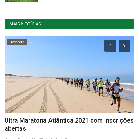
MAIS NOTÍCIAS
Desporto
Ultra Maratona Atlântica 2021 com inscrições
C
abertas
e