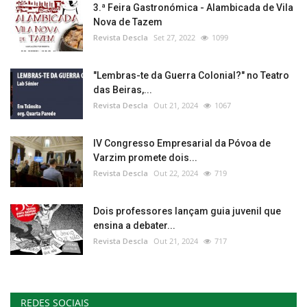
3.ª Feira Gastronómica - Alambicada de Vila
Nova de Tazem
Revista Descla
Set 27, 2022
1099
"Lembras-te da Guerra Colonial?" no Teatro
das Beiras,...
Revista Descla
Out 21, 2024
1067
IV Congresso Empresarial da Póvoa de
Varzim promete dois...
Revista Descla
Out 22, 2024
719
Dois professores lançam guia juvenil que
ensina a debater...
Revista Descla
Out 21, 2024
717
REDES SOCIAIS