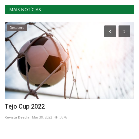
MAIS NOTÍCIAS
Desporto
Tejo Cup 2022
M
d
Revista Descla
Mar 30, 2022
3876
Re