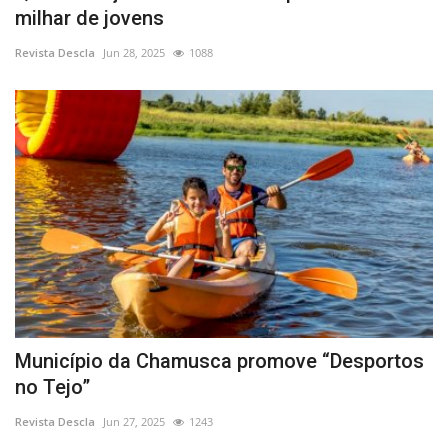
milhar de jovens
Revista Descla
Jun 28, 2025
1088
Município da Chamusca promove “Desportos
no Tejo”
Revista Descla
Jun 27, 2025
1243