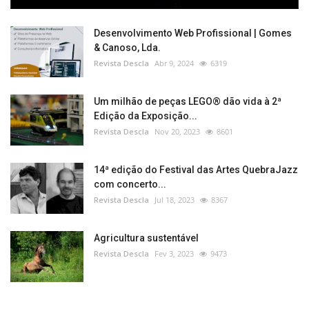
Desenvolvimento Web Profissional | Gomes
& Canoso, Lda.
Revista Descla
Abr 9, 2024
6319
Um milhão de peças LEGO® dão vida à 2ª
Edição da Exposição...
Revista Descla
Nov 20, 2023
8601
14ª edição do Festival das Artes QuebraJazz
com concerto...
Revista Descla
Jul 18, 2023
8367
Agricultura sustentável
Revista Descla
Fev 3, 2023
9473