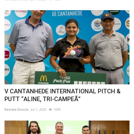
Estatuto Editorial
Saúde
Ficha técnica
Cultura
Lazer
Ambiente
V CANTANHEDE INTERNATIONAL PITCH &
PUTT “ALINE, TRI-CAMPEÃ”
Revista Descla
Jul 1, 2025
1045