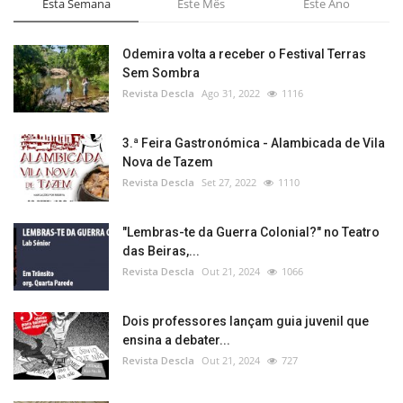
Esta Semana
Este Mês
Este Ano
Odemira volta a receber o Festival Terras
Sem Sombra
Revista Descla
Ago 31, 2022
1116
3.ª Feira Gastronómica - Alambicada de Vila
Nova de Tazem
Revista Descla
Set 27, 2022
1110
"Lembras-te da Guerra Colonial?" no Teatro
das Beiras,...
Revista Descla
Out 21, 2024
1066
Dois professores lançam guia juvenil que
ensina a debater...
Revista Descla
Out 21, 2024
727