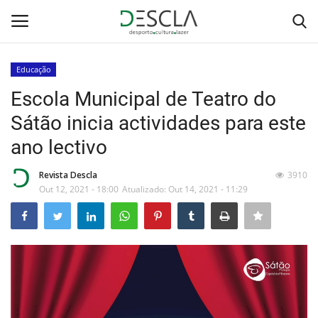
Educação
Login
Registar
Escola Municipal de Teatro do
Sátão inicia actividades para este
Home
ano lectivo
...by Descla
Revista Descla
3910
Out 12, 2021 - 18:00
Atualizado: Out 14, 2021 - 11:29
Desporto
Contactos
Sobre Nós
Educação