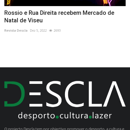
Rossio e Rua Direita recebem Mercado de
A
Natal de Viseu
Re
Revista Descla
Dez 5, 2022
2693
O projecto Descla tem por objectivo promover o desporto, a cultura e