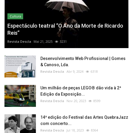
Cultura
Espectáculo teatral “O Ano da Morte de Ricardo
Reis”
Revista Descla
Mai 21, 2025
3231
Desenvolvimento Web Profissional | Gomes
& Canoso, Lda.
Revista Descla
Abr 9, 2024
6318
Um milhão de peças LEGO® dão vida à 2ª
Edição da Exposição...
Revista Descla
Nov 20, 2023
8599
14ª edição do Festival das Artes QuebraJazz
com concerto...
Revista Descla
Jul 18, 2023
8364