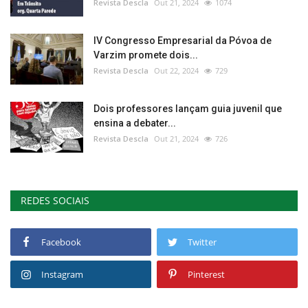
Revista Descla
Out 21, 2024
1074
IV Congresso Empresarial da Póvoa de
Varzim promete dois...
Revista Descla
Out 22, 2024
729
Dois professores lançam guia juvenil que
ensina a debater...
Revista Descla
Out 21, 2024
726
REDES SOCIAIS
Facebook
Twitter
Instagram
Pinterest