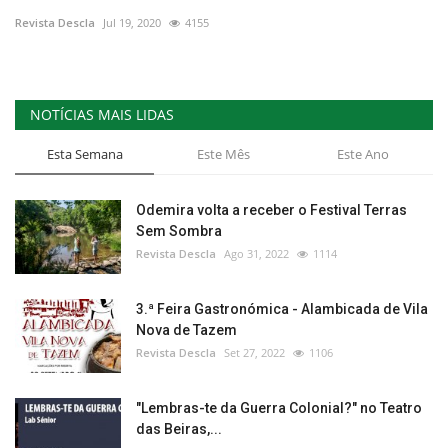
Revista Descla
Jul 19, 2020
4155
NOTÍCIAS MAIS LIDAS
Esta Semana
Este Mês
Este Ano
Odemira volta a receber o Festival Terras
Sem Sombra
Revista Descla
Ago 31, 2022
1114
3.ª Feira Gastronómica - Alambicada de Vila
Nova de Tazem
Revista Descla
Set 27, 2022
1106
"Lembras-te da Guerra Colonial?" no Teatro
das Beiras,...