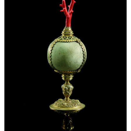
Estatuto Editorial
Saúde
Ficha técnica
Cultura
Lazer
Ambiente