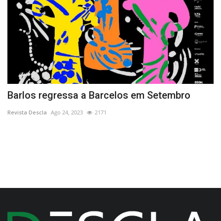
Barlos regressa a Barcelos em Setembro
“
Revista Descla
Ago 24, 2023
2171
Re