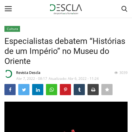
Cultura
Login
Registar
Especialistas debatem “Histórias
de um Império” no Museu do
Home
Oriente
...by Descla
Revista Descla
3039
Abr 7, 2022 - 08:17
Atualizado: Abr 6, 2022 - 11:24
Desporto
Contactos
Sobre Nós
Educação