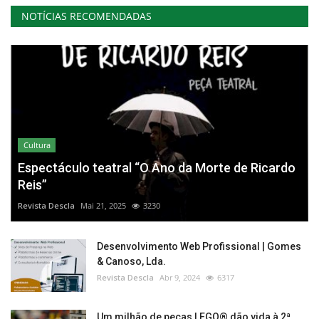
NOTÍCIAS RECOMENDADAS
Cultura
Espectáculo teatral “O Ano da Morte de Ricardo
Reis”
Revista Descla
Mai 21, 2025
3230
Desenvolvimento Web Profissional | Gomes
& Canoso, Lda.
Revista Descla
Abr 9, 2024
6317
Um milhão de peças LEGO® dão vida à 2ª