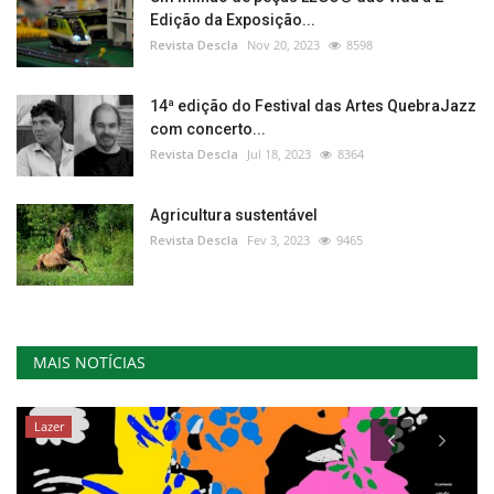
Edição da Exposição...
Revista Descla
Nov 20, 2023
8598
14ª edição do Festival das Artes QuebraJazz
com concerto...
Revista Descla
Jul 18, 2023
8364
Agricultura sustentável
Revista Descla
Fev 3, 2023
9465
MAIS NOTÍCIAS
Lazer