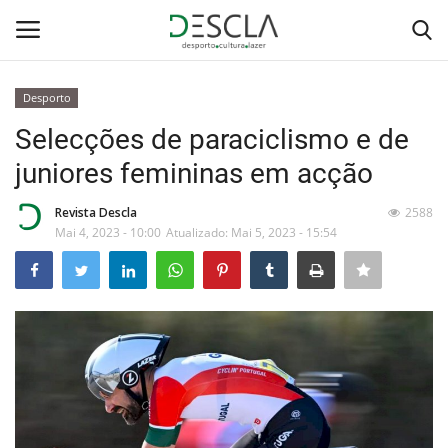
Desporto
Login
Registar
Selecções de paraciclismo e de
juniores femininas em acção
Home
Revista Descla
2588
...by Descla
Mai 4, 2023 - 10:00
Atualizado: Mai 5, 2023 - 15:54
Desporto
Contactos
Sobre Nós
Educação