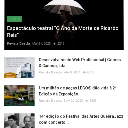
Cultura
Espectáculo teatral “O Ano da Morte de Ricardo
Reis”
Revista Descla
Mai 21, 2025
3215
Desenvolvimento Web Profissional | Gomes
& Canoso, Lda.
Revista Descla
Abr 9, 2024
6305
Um milhão de peças LEGO® dão vida à 2ª
Edição da Exposição...
Revista Descla
Nov 20, 2023
8583
14ª edição do Festival das Artes QuebraJazz
com concerto...