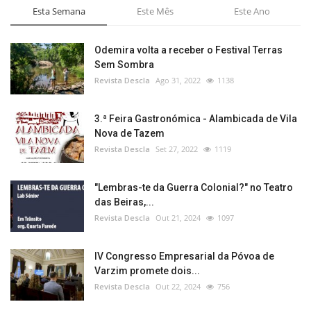
Esta Semana
Este Mês
Este Ano
Odemira volta a receber o Festival Terras
Sem Sombra
Revista Descla
Ago 31, 2022
1138
3.ª Feira Gastronómica - Alambicada de Vila
Nova de Tazem
Revista Descla
Set 27, 2022
1119
"Lembras-te da Guerra Colonial?" no Teatro
das Beiras,...
Revista Descla
Out 21, 2024
1097
IV Congresso Empresarial da Póvoa de
Varzim promete dois...
Revista Descla
Out 22, 2024
756