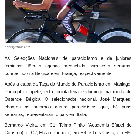
Estatuto Editorial
Saúde
Ficha técnica
Fotografia: D.R.
Cultura
As Selecções Nacionais de paraciclismo e de juniores
femininas têm a agenda preenchida para esta semana,
Lazer
competindo na Bélgica e em França, respectivamente.
Após a etapa da Taça do Mundo de Paraciclismo em Maniago,
Ambiente
Portugal compete, entre quinta-feira e domingo na ronda de
Ostende, Bélgica. O selecionador nacional, José Marques,
chamou os mesmos quatro paraciclistas que, há duas
semanas, representaram o país em Itália.
Bernardo Vieira, em C1, Telmo Pinão (Academia Efapel de
Ciclismo), e, C2, Flávio Pacheco, em H4, e Luís Costa, em H5,