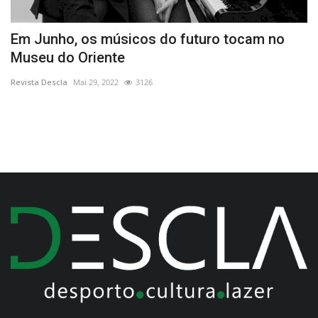
Em Junho, os músicos do futuro tocam no
P
Museu do Oriente
m
Revista Descla
Mai 29, 2022
3126
Re