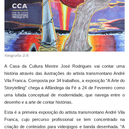
Estatuto Editorial
Saúde
Ficha técnica
Cultura
Fotografia: D.R.
A Casa da Cultura Mestre José Rodrigues vai contar uma
Lazer
história através das ilustrações do artista transmontano André
Vila Franca. Composta por 34 trabalhos, a exposição “A Arte do
Ambiente
Storytelling” chega a Alfândega da Fé a 24 de Fevereiro como
uma lufada conceptual de modernidade, que navega entre o
desenho e a arte de contar histórias.
Esta é a primeira exposição do artista transmontano André Vila
Franca, cujo percurso profissional se tem concentrado na
criação de conteúdos para videojogos e banda desenhada. “A