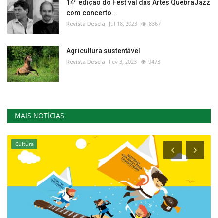
14ª edição do Festival das Artes QuebraJazz
com concerto...
Revista Descla
Jul 18, 2023
8367
Agricultura sustentável
Revista Descla
Fev 3, 2023
9473
MAIS NOTÍCIAS
Cultura