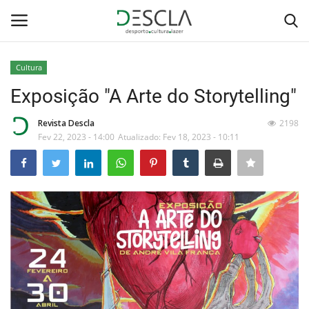
Cultura
Login
Registar
Exposição "A Arte do Storytelling"
Home
Revista Descla
2198
Fev 22, 2023 - 14:00
Atualizado: Fev 18, 2023 - 10:11
...by Descla
Desporto
Contactos
Sobre Nós
Educação