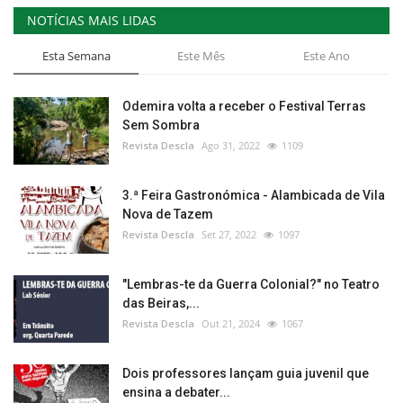
NOTÍCIAS MAIS LIDAS
Esta Semana
Este Mês
Este Ano
Odemira volta a receber o Festival Terras
Sem Sombra
Revista Descla
Ago 31, 2022
1109
3.ª Feira Gastronómica - Alambicada de Vila
Nova de Tazem
Revista Descla
Set 27, 2022
1097
"Lembras-te da Guerra Colonial?" no Teatro
das Beiras,...
Revista Descla
Out 21, 2024
1067
Dois professores lançam guia juvenil que
ensina a debater...