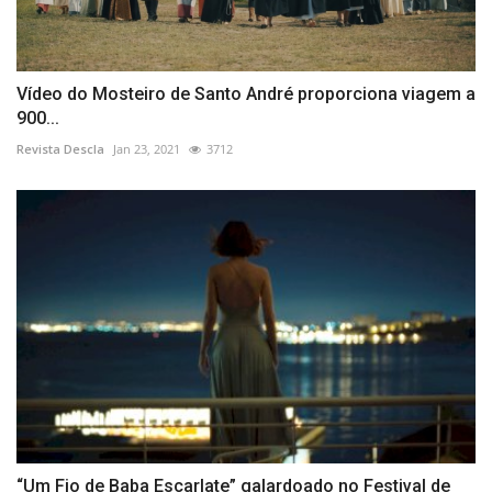
Vídeo do Mosteiro de Santo André proporciona viagem a
900...
Revista Descla
Jan 23, 2021
3712
“Um Fio de Baba Escarlate” galardoado no Festival de