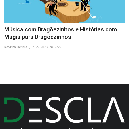
Música com Dragõezinhos e Histórias com
N
Magia para Dragõezinhos
a
Revista Descla
Jun 25, 2023
2222
Re