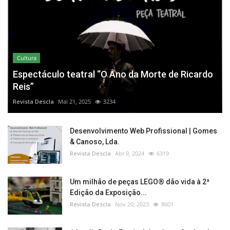
Cultura
Espectáculo teatral “O Ano da Morte de Ricardo
Reis”
Revista Descla
Mai 21, 2025
3234
Desenvolvimento Web Profissional | Gomes
& Canoso, Lda.
Revista Descla
Abr 9, 2024
6319
Um milhão de peças LEGO® dão vida à 2ª
Edição da Exposição...
Revista Descla
Nov 20, 2023
8601