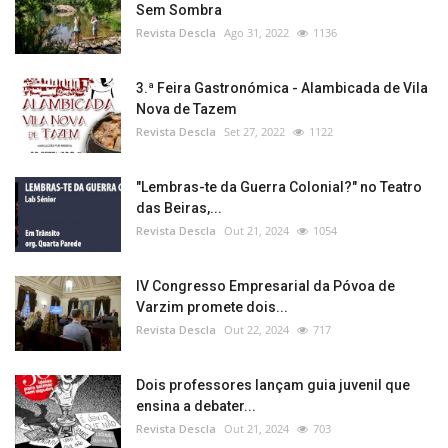
Sem Sombra
Revista Descla
Ago 31, 2022
1136
3.ª Feira Gastronómica - Alambicada de Vila
Nova de Tazem
Revista Descla
Set 27, 2022
1122
"Lembras-te da Guerra Colonial?" no Teatro
das Beiras,...
Revista Descla
Out 21, 2024
1054
IV Congresso Empresarial da Póvoa de
Varzim promete dois...
Revista Descla
Out 22, 2024
717
Dois professores lançam guia juvenil que
ensina a debater...
Revista Descla
Out 21, 2024
703