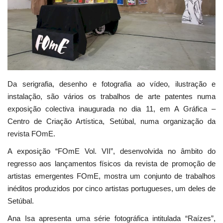
Estatuto Editorial
Saúde
Ficha técnica
Da serigrafia, desenho e fotografia ao vídeo, ilustração e
Cultura
instalação, são vários os trabalhos de arte patentes numa
exposição colectiva inaugurada no dia 11, em A Gráfica –
Lazer
Centro de Criação Artística, Setúbal, numa organização da
revista FOmE.
Ambiente
A exposição “FOmE Vol. VII”, desenvolvida no âmbito do
regresso aos lançamentos físicos da revista de promoção de
artistas emergentes FOmE, mostra um conjunto de trabalhos
inéditos produzidos por cinco artistas portugueses, um deles de
Setúbal.
Ana Isa apresenta uma série fotográfica intitulada “Raízes”,