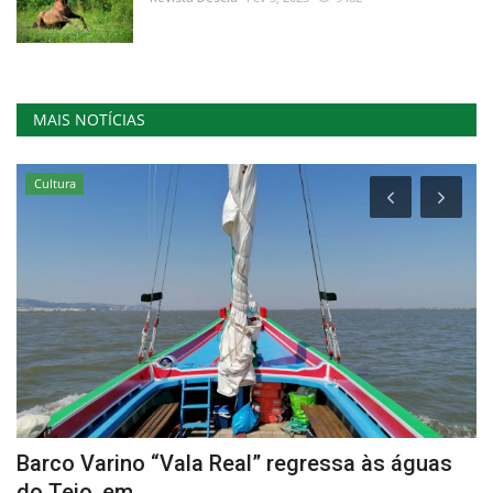
MAIS NOTÍCIAS
Cultura
s
Barco Varino “Vala Real” regressa às águas
M
do Tejo, em...
P