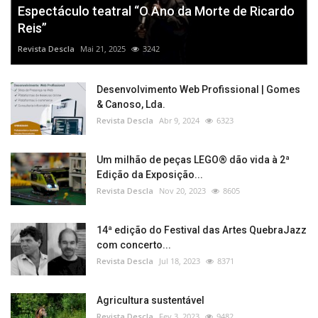
Espectáculo teatral “O Ano da Morte de Ricardo
Reis”
Revista Descla
Mai 21, 2025
3242
Desenvolvimento Web Profissional | Gomes
& Canoso, Lda.
Revista Descla
Abr 9, 2024
6323
Um milhão de peças LEGO® dão vida à 2ª
Edição da Exposição...
Revista Descla
Nov 20, 2023
8605
14ª edição do Festival das Artes QuebraJazz
com concerto...
Revista Descla
Jul 18, 2023
8371
Agricultura sustentável
Revista Descla
Fev 3, 2023
9482