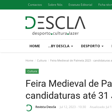
Contactos
Sobre Nós
Estatuto Editorial
Ficha téc
HOME
...BY DESCLA
DESPORTO
Home
Cultura
Feira Medieval de Palmela 2023 - candidaturas a
Cultura
Feira Medieval de Pa
candidaturas até 31
Revista Descla
Jul 12, 2023 - 10:30
Atualizado: Jul 