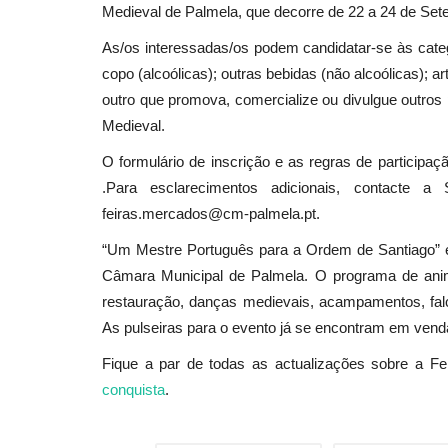
Medieval de Palmela, que decorre de 22 a 24 de Setem
As/os interessadas/os podem candidatar-se às catego
copo (alcoólicas); outras bebidas (não alcoólicas); a
outro que promova, comercialize ou divulgue outros
Medieval.
O formulário de inscrição e as regras de participa
.Para esclarecimentos adicionais, contacte 
feiras.mercados@cm-palmela.pt.
“Um Mestre Português para a Ordem de Santiago” é
Câmara Municipal de Palmela. O programa de anim
restauração, danças medievais, acampamentos, falcoa
As pulseiras para o evento já se encontram em vend
Fique a par de todas as actualizações sobre a F
conquista
.