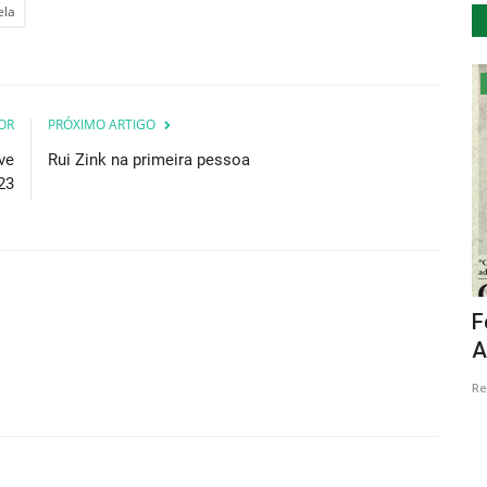
ela
Cultura
OR
PRÓXIMO ARTIGO
ve
Rui Zink na primeira pessoa
23
gro
Exposição sobre os Maranhos da Sertã
F
patente na Casa da...
A
Revista Descla
Ago 19, 2023
1867
Re