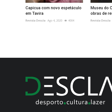
Capicua com novo espetáculo
Museu do C
em Tavira
obras de re
Revista Descla
Ago 4, 2020
4004
Revista Descla