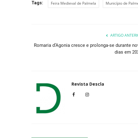
Tags:
Feira Medieval de Palmela
Município de Palm
Lazer
ARTIGO ANTERI
Romaria d’Agonia cresce e prolonga-se durante no
dias em 20
Revista Descla
Dinossauros regressam ao Ale
Montijo para uma experiência...
Revista Descla
Set 30, 2022
3050