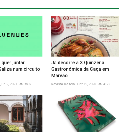
quer juntar
Já decorre a X Quinzena
Galiza num circuito
Gastronómica da Caça em
Marvão
Jun 2, 2021
3897
Revista Descla
Dez 19, 2020
4172