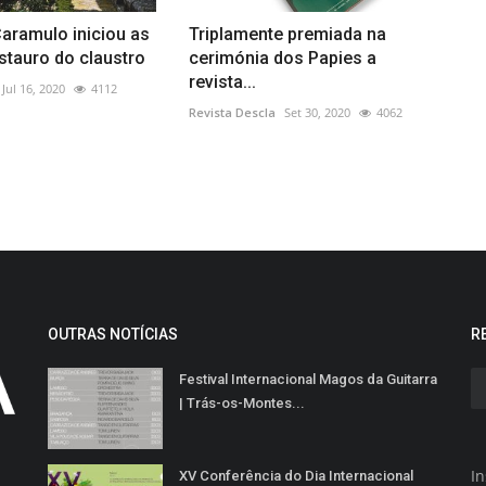
aramulo iniciou as
Triplamente premiada na
stauro do claustro
cerimónia dos Papies a
revista...
Jul 16, 2020
4112
Revista Descla
Set 30, 2020
4062
OUTRAS NOTÍCIAS
R
Festival Internacional Magos da Guitarra
| Trás-os-Montes...
In
XV Conferência do Dia Internacional