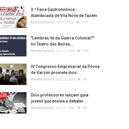
3.ª Feira Gastronómica -
Alambicada de Vila Nova de Tazem
Revista Descla
Set 27, 2022
1119
"Lembras-te da Guerra Colonial?"
no Teatro das Beiras,...
Revista Descla
Out 21, 2024
1102
IV Congresso Empresarial da Póvoa
de Varzim promete dois...
Revista Descla
Out 22, 2024
758
Dois professores lançam guia
juvenil que ensina a debater...
Revista Descla
Out 21, 2024
746