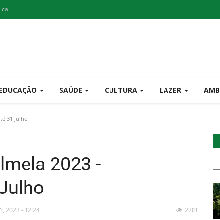
nica
EDUCAÇÃO
SAÚDE
CULTURA
LAZER
AMB
té 31 Julho
lmela 2023 -
 Julho
11, 2023 - 12:24
2201