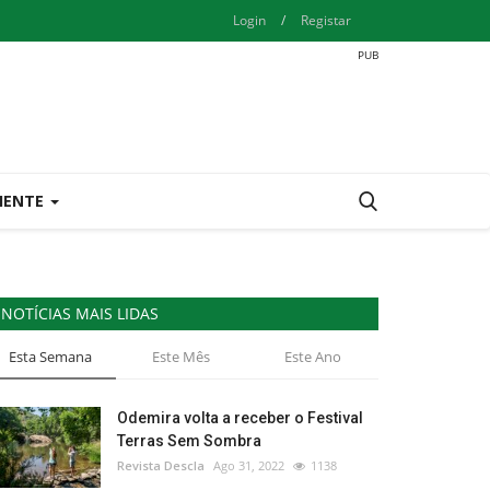
Login
/
Registar
IENTE
NOTÍCIAS MAIS LIDAS
Esta Semana
Este Mês
Este Ano
Odemira volta a receber o Festival
Terras Sem Sombra
Revista Descla
Ago 31, 2022
1138