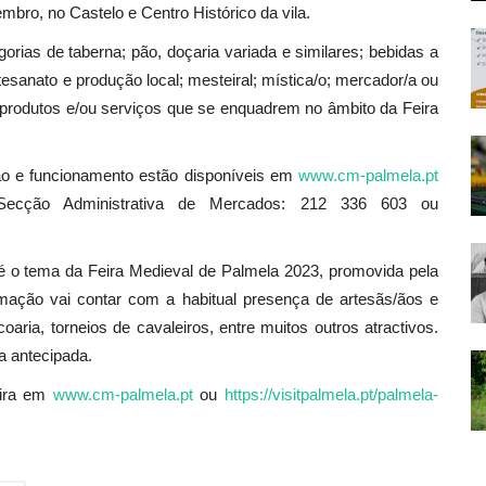
bro, no Castelo e Centro Histórico da vila.
rias de taberna; pão, doçaria variada e similares; bebidas a
rtesanato e produção local; mesteiral; mística/o; mercador/a ou
 produtos e/ou serviços que se enquadrem no âmbito da Feira
ção e funcionamento estão disponíveis em
www.cm-palmela.pt
a Secção Administrativa de Mercados: 212 336 603 ou
 o tema da Feira Medieval de Palmela 2023, promovida pela
ação vai contar com a habitual presença de artesãs/ãos e
ria, torneios de cavaleiros, entre muitos outros atractivos.
a antecipada.
eira em
www.cm-palmela.pt
ou
https://visitpalmela.pt/palmela-