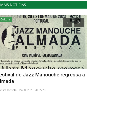
MAIS NOTÍCIAS
Cultura
Saúde
estival de Jazz Manouche regressa a
Dia Mundia
lmada
celebrado 
vista Descla
Mai 8, 2023
2220
Revista Descla
Se