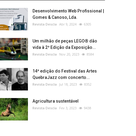
Desenvolvimento Web Profissional |
Gomes & Canoso, Lda.
Revista Descla
Abr 9, 2024
6305
Um milhão de peças LEGO® dão
vida à 2ª Edição da Exposição...
Revista Descla
Nov 20, 2023
8584
14ª edição do Festival das Artes
QuebraJazz com concerto...
Revista Descla
Jul 18, 2023
8352
Agricultura sustentável
Revista Descla
Fev 3, 2023
9438