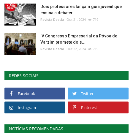
Dois professores lançam guia juvenil que
ensina a debater...
Revista Descla
Out 21, 2024
719
IV Congresso Empresarial da Póvoa de
Varzim promete dois...
Revista Descla
Out 22, 2024
719
REDES SOCIAIS
Facebook
Twitter
Instagram
Pinterest
NOTÍCIAS RECOMENDADAS