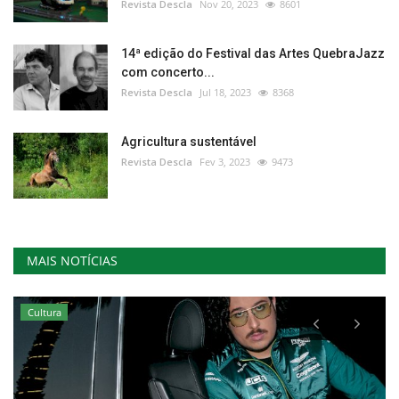
Revista Descla
Nov 20, 2023
8601
14ª edição do Festival das Artes QuebraJazz
com concerto...
Revista Descla
Jul 18, 2023
8368
Agricultura sustentável
Revista Descla
Fev 3, 2023
9473
MAIS NOTÍCIAS
Cultura