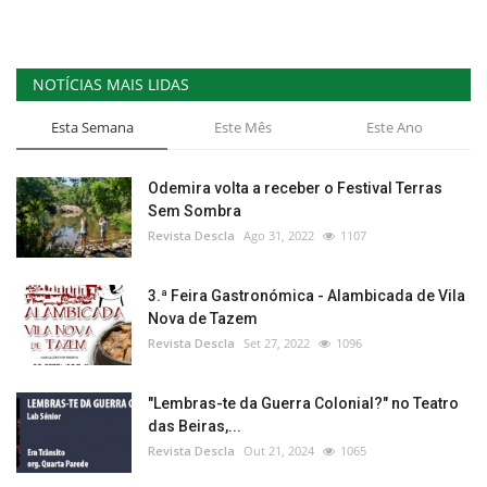
NOTÍCIAS MAIS LIDAS
Esta Semana
Este Mês
Este Ano
Odemira volta a receber o Festival Terras
Sem Sombra
Revista Descla
Ago 31, 2022
1107
3.ª Feira Gastronómica - Alambicada de Vila
Nova de Tazem
Revista Descla
Set 27, 2022
1096
"Lembras-te da Guerra Colonial?" no Teatro
das Beiras,...
Revista Descla
Out 21, 2024
1065