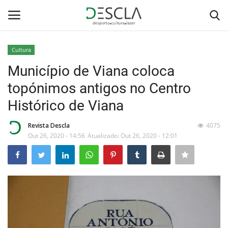
Cultura
Login
Registar
Município de Viana coloca
topónimos antigos no Centro
Home
Histórico de Viana
...by Descla
Revista Descla
4075
Out 26, 2020 - 14:56
Atualizado: Out 26, 2020 - 12:01
Desporto
Contactos
Sobre Nós
Educação