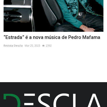
jo
“Estrada” é a nova música de Pedro Mafama
D
c
Revista Descla
Mar 25, 2023
2392
Re