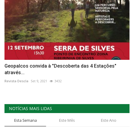
Geopalcos convida à "Descoberta das 4 Estações"
através...
Revista Descla
Set 9, 2021
3432
NOTÍCIAS MAIS LIDAS
Esta Semana
Este Mês
Este Ano