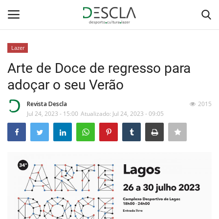
Lazer
Login
Registar
Arte de Doce de regresso para
adoçar o seu Verão
Home
Revista Descla
2015
...by Descla
Jul 24, 2023 - 15:00
Atualizado: Jul 24, 2023 - 09:05
Desporto
Contactos
Sobre Nós
Educação