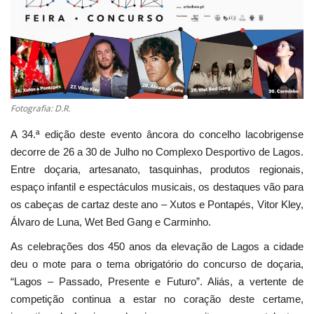
Estatuto Editorial
Saúde
Ficha técnica
Fotografia: D.R.
Cultura
A 34.ª edição deste evento âncora do concelho lacobrigense
decorre de 26 a 30 de Julho no Complexo Desportivo de Lagos.
Lazer
Entre doçaria, artesanato, tasquinhas, produtos regionais,
espaço infantil e espectáculos musicais, os destaques vão para
Ambiente
os cabeças de cartaz deste ano – Xutos e Pontapés, Vitor Kley,
Álvaro de Luna, Wet Bed Gang e Carminho.
As celebrações dos 450 anos da elevação de Lagos a cidade
deu o mote para o tema obrigatório do concurso de doçaria,
“Lagos – Passado, Presente e Futuro”. Aliás, a vertente de
competição continua a estar no coração deste certame,