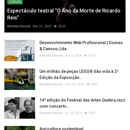
Cultura
Espectáculo teatral “O Ano da Morte de Ricardo
Reis”
Revista Descla
Mai 21, 2025
3234
Desenvolvimento Web Profissional | Gomes
& Canoso, Lda.
Revista Descla
Abr 9, 2024
6319
Um milhão de peças LEGO® dão vida à 2ª
Edição da Exposição...
Revista Descla
Nov 20, 2023
8601
14ª edição do Festival das Artes QuebraJazz
com concerto...
Revista Descla
Jul 18, 2023
8367
Agricultura sustentável