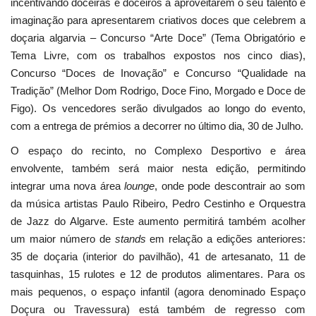
incentivando doceiras e doceiros a aproveitarem o seu talento e
imaginação para apresentarem criativos doces que celebrem a
doçaria algarvia – Concurso “Arte Doce” (Tema Obrigatório e
Tema Livre, com os trabalhos expostos nos cinco dias),
Concurso “Doces de Inovação” e Concurso “Qualidade na
Tradição” (Melhor Dom Rodrigo, Doce Fino, Morgado e Doce de
Figo). Os vencedores serão divulgados ao longo do evento,
com a entrega de prémios a decorrer no último dia, 30 de Julho.
O espaço do recinto, no Complexo Desportivo e área
envolvente, também será maior nesta edição, permitindo
integrar uma nova área
lounge
, onde pode descontrair ao som
da música artistas Paulo Ribeiro, Pedro Cestinho e Orquestra
de Jazz do Algarve. Este aumento permitirá também acolher
um maior número de
stands
em relação a edições anteriores:
35 de doçaria (interior do pavilhão), 41 de artesanato, 11 de
tasquinhas, 15 rulotes e 12 de produtos alimentares. Para os
mais pequenos, o espaço infantil (agora denominado Espaço
Doçura ou Travessura) está também de regresso com