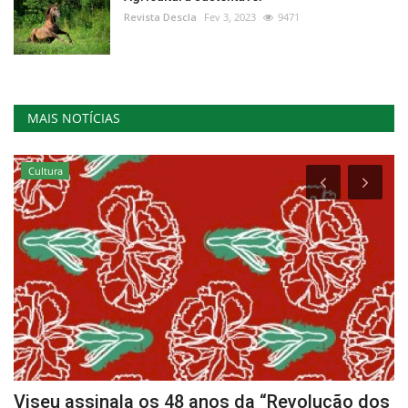
Revista Descla
Fev 3, 2023
9471
MAIS NOTÍCIAS
Cultura
te
Viseu assinala os 48 anos da “Revolução dos
T