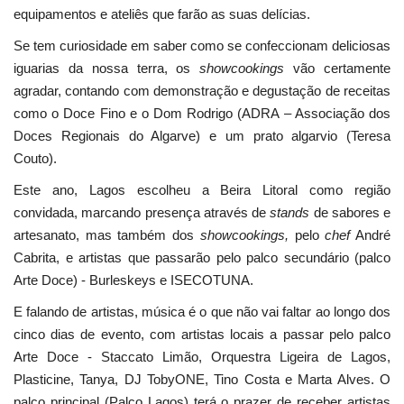
equipamentos e ateliês que farão as suas delícias.
Se tem curiosidade em saber como se confeccionam deliciosas
iguarias da nossa terra, os
showcookings
vão certamente
agradar, contando com demonstração e degustação de receitas
como o Doce Fino e o Dom Rodrigo (ADRA – Associação dos
Doces Regionais do Algarve) e um prato algarvio (Teresa
Couto).
Este ano, Lagos escolheu a Beira Litoral como região
convidada, marcando presença através de
stands
de sabores e
artesanato, mas também dos
showcookings,
pelo
chef
André
Cabrita, e artistas que passarão pelo palco secundário (palco
Arte Doce) - Burleskeys e ISECOTUNA.
E falando de artistas, música é o que não vai faltar ao longo dos
cinco dias de evento, com artistas locais a passar pelo palco
Arte Doce - Staccato Limão, Orquestra Ligeira de Lagos,
Plasticine, Tanya, DJ TobyONE, Tino Costa e Marta Alves. O
palco principal (Palco Lagos) terá o prazer de receber artistas