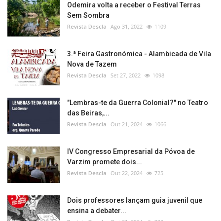
Odemira volta a receber o Festival Terras
Sem Sombra
Revista Descla
Ago 31, 2022
1109
3.ª Feira Gastronómica - Alambicada de Vila
Nova de Tazem
Revista Descla
Set 27, 2022
1098
"Lembras-te da Guerra Colonial?" no Teatro
das Beiras,...
Revista Descla
Out 21, 2024
1066
IV Congresso Empresarial da Póvoa de
Varzim promete dois...
Revista Descla
Out 22, 2024
725
Dois professores lançam guia juvenil que
ensina a debater...