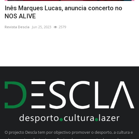
o
Inês Marques Lucas, anuncia concerto no
L
NOS ALIVE
d
Revista Descla
Jun 25, 2023
2579
Re
O projecto Descla tem por objectivo promover o desporto, a cultura e