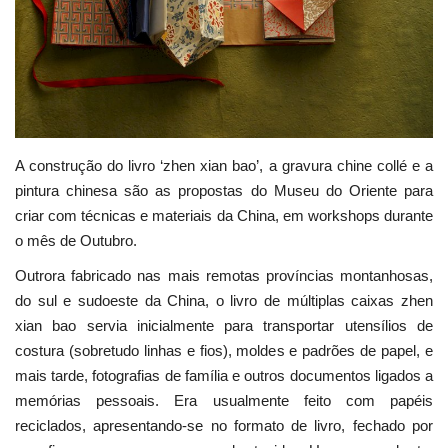
Estatuto Editorial
Saúde
Ficha técnica
A construção do livro ‘zhen xian bao’, a gravura chine collé e a
Cultura
pintura chinesa são as propostas do Museu do Oriente para
criar com técnicas e materiais da China, em workshops durante
Lazer
o mês de Outubro.
Outrora fabricado nas mais remotas províncias montanhosas,
Ambiente
do sul e sudoeste da China, o livro de múltiplas caixas zhen
xian bao servia inicialmente para transportar utensílios de
costura (sobretudo linhas e fios), moldes e padrões de papel, e
mais tarde, fotografias de família e outros documentos ligados a
memórias pessoais. Era usualmente feito com papéis
reciclados, apresentando-se no formato de livro, fechado por