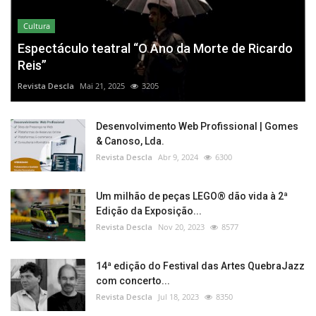
Cultura
Espectáculo teatral “O Ano da Morte de Ricardo
Reis”
Revista Descla
Mai 21, 2025
3205
Desenvolvimento Web Profissional | Gomes
& Canoso, Lda.
Revista Descla
Abr 9, 2024
6300
Um milhão de peças LEGO® dão vida à 2ª
Edição da Exposição...
Revista Descla
Nov 20, 2023
8577
14ª edição do Festival das Artes QuebraJazz
com concerto...
Revista Descla
Jul 18, 2023
8350