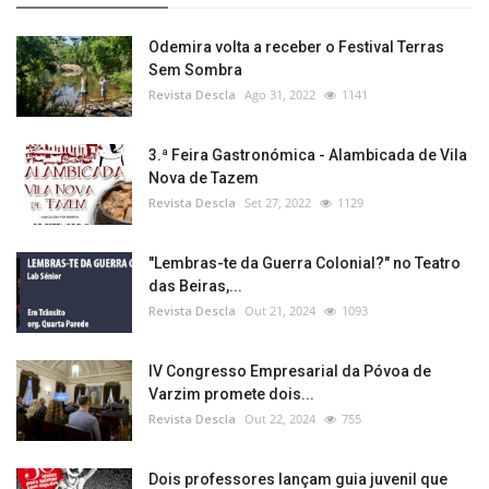
Odemira volta a receber o Festival Terras
Sem Sombra
Revista Descla
Ago 31, 2022
1141
3.ª Feira Gastronómica - Alambicada de Vila
Nova de Tazem
Revista Descla
Set 27, 2022
1129
"Lembras-te da Guerra Colonial?" no Teatro
das Beiras,...
Revista Descla
Out 21, 2024
1093
IV Congresso Empresarial da Póvoa de
Varzim promete dois...
Revista Descla
Out 22, 2024
755
Dois professores lançam guia juvenil que