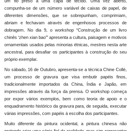
um fio preso a uma capa de tecido. Uma vez aberto,
compunha-se de um número variável de caixas de papel, de
diferentes dimensões, que se sobrepunham, comprimiam,
abriam e fechavam através de engenhosos processos de
dobragem. No dia 9, o workshop “Construção de um livro
chinês ‘zhen xian bao’” apresenta a cultura, paisagem e motivos
ornamentais usados pelas minorias étnicas, mestres nesta arte
ancestral, para desafiar os participantes à construção do seu
próprio exemplar.
No sábado, 16 de Outubro, apresenta-se a técnica Chine Collé,
um processo de gravura que visa embutir papéis finos,
tradicionalmente importados da China, Índia e Japão, em
impressões através da força da prensa. O workshop começa
por expor vários exemplos, bem como teoria de apoio e o
enquadramento histórico da gravura para, de seguida, executar
várias impressões, com papéis à escolha dos participantes.
Muito diferente da pintura ocidental, a pintura chinesa não
pretende criar uma cópia fiel da realidade, mas sim representar